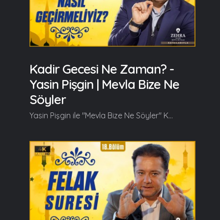
Kadir Gecesi Ne Zaman? -
Yasin Pişgin | Mevla Bize Ne
Söyler
Yasin Pişgin ile "Mevla Bize Ne Söyler" Kadir Gecesi Özel bölümüyle kaldığı yerden devam ediyor. Yasin Pişgin bu bölümde Kadir Suresi'nde Allah'ın bu gecenin izzet ve şerefini, müminlerin katındaki kıymetini ifade sadedinde indirdiği Kadir Suresi'ni anlattı. Yasin Pişgin bu bölümde başlıca şunları söyledi; yine bir aziz gece elimizi semaya göğsümüzü Hüda'ya açalım yıldızlar dökülsün bu gece kalbimize hikmet sağanağıyla sırsıklam olmuş beynimize artık uslan diyelim ve hiç giymediğimiz bayramlık ridâmızı giyelim bir teşehhüt miktarı bu gece nurdan adamların ülkesine gidelim ab-ı hayattan nehirler aksın içimize ruhumuzda bir deniz biriksin bu gece ruhumuzda bir deniz derinlikleri ne kadar âsûde? kumsalları ne kadar sessiz? suya hasret cismimize artık yüz diyelim ve hiç tutmadığım nefesimi tutalım iki soluk arası bu gece derinlerde cenneti bulalım perdeler aralansın gözümüze Beyt-i Mamûr çalkalansın bu gece arştan arza hece hece alaca atlarda nurdan süvariler insin bu gece içimizde kök salan pîr-i fâni gence artık yaşlan diyelim ve hiç bilmediğimiz yanımızı bilelim bir göz yaşı serinliğinde bu gece gök kapılarının gıcırtısını dinleyelim... Pek sevgili MyMecra dostları, bugün Kadir Gecesi... Allah'ın (c.c) Kur'an'da, 'bin aydan daha hayırlıdır' dediği, Ramazan'da Kur'an'ın indirildiği pek mükerrem, Allah'ın katında pek kıymetli Kadir Gecesi bu gece... Mevla Bize Ne Söyler'de bu gece, bu akşam Kadir Suresi'nde Allah'ın bu gecenin izzet ve şerefini, müminlerin katındaki kıymetini ifade sadedinde indirdiği Kadir Suresi'nin üzerinde konuşacağız... Devamı videoda... Ramazan güzeldir, Beraber güzelleşelim...