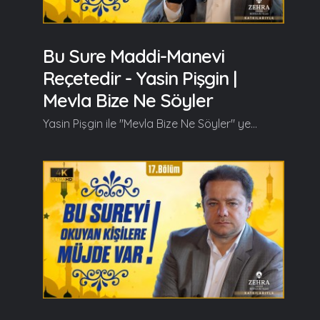
Bu Sure Maddi-Manevi
Reçetedir - Yasin Pişgin |
Mevla Bize Ne Söyler
Yasin Pişgin ile "Mevla Bize Ne Söyler" yeni bölümüyle kaldığı yerden devam ediyor. Yasin Pişgin bu bölümde Felak Suresi'nin tefsirini anlattı. Yasin Pişgin bu bölümde başlıca şunları söyledi; Felak ve Nas İslami literatürde Muavvizeteyn Suresi olarak geçer. İki koruyucu, Allah'a sığındırıcı, Allah'a sığınmamızı ve korunmamızı sağlayan sure olarak geçer. Peygamber Efendimiz (s.a.v) Ukbe Bin Amr (r.a) diyor ki; "Bu gece bana öyle ayetler indirildi ki bu ayetlerin bir misli, bir benzeri indirilmedi!" Fonksiyonu bakımından yani koruyuculuğu bakımından Peygamber Efendimiz (s.a.v) bunları okumasını tavsiye ediyor Ukbe Bin Amr'a ve diğer Sahabe-i Kiram'a (r.a)... Bu surelerin adı Muavvizeteyn ve sığındıran sureler demek. İçeriklerine baktığımız zaman, aslında iki suredir bunlar birisi Felak Suresi, diğeri Nas Suresi. Bunlar gerçekten görünen ve görünmeyen, bilinen ve bilinmeyen, maddi ve manevi, fiziki ve metafizik bütün tehlikelere karşı toplu halde, topyekun Allah'ın himayesine iltica sureleridir... Devamı videoda... Ramazan güzeldir, Beraber güzelleşelim...