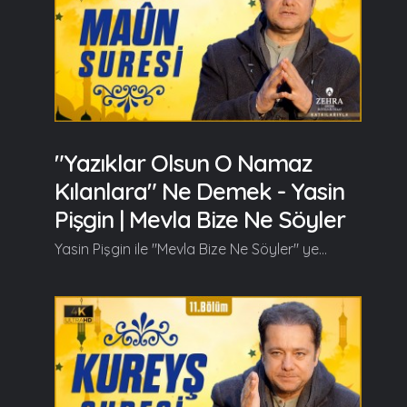
"Yazıklar Olsun O Namaz
Kılanlara" Ne Demek - Yasin
Pişgin | Mevla Bize Ne Söyler
Yasin Pişgin ile "Mevla Bize Ne Söyler" yeni bölümüyle kaldığı yerden devam ediyor. Yasin Pişgin bu bölümde Maun Suresi'nin tefsirini anlattı. Yasin Pişgin bu bölümün başlangıcında şunları söyledi; Bu gün Maun Suresi'ni birlikte anlamaya çalışacağız. Allah (c.c) Hazretleri Maun Suresi'nde, olmamamız gereken, karakter özelliğiyle muttasıf olmamız gereken, karakterimiz de bulunmaması gereken bir insan tipinden ve onun özelliklerinden bahsedecek... İlk ayette buyuruyor ki Allah: "Dini yalanlayanı gördün mü?" Allah inancı yok. Allah'ın burada tenkit ettiği, eleştirdiği, olumsuzladığı bu insan karakterinin ahiret inancı yok, din inancı yok, Peygamber inancı yok, kitap inancı yok. Mehmet Akif Ersoy merhumun bir ifadesi var, diyor ki; Ne vicdandır ahlaka yükseklik veren, ne irfandır. İnsanlarda fazilet hissi Allah korkusundandır. Eğer bir insanda Allah korkusu yok ise, bir insan öldükten sonra bir muhakemeye, bir hesaba maruz kalacağını ve bunun sonunda mükafat veya cezaya ilişkin bir karşılık göreceğine inanmıyor ise, bunu bilmiyor ise, buna itikat etmemiş ise o insandan her şey beklenebilir, her türlü zulüm gelebilir. Onun için kork, Allah'tan korkmayandan denmiştir... Din gününü yalanlayan, dini tekzip eden bu insanın bir karakter özelliği olarak ikinci ayette Allah buyuruyor ki: İşte bu dini yalanlayan, Allah'a inanmayan, Rahman ve Rahim olan Allah'a inanmayan birisi nasıl merhametli olabilir? Halıkına vefası olmayanın, Mahlukuna sefası nasıl olabilir. İşte din gününe inanmadı, işte ahirete, Allah'a, Peygamber'e, kitaba inanmadı, işte bakın yetimleri nasıl itip kakıyor... Tefsirin devamı videoda... Ramazan güzeldir, Beraber güzelleşelim...