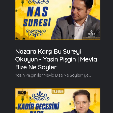
Nazara Karşı Bu Sureyi
Okuyun - Yasin Pişgin | Mevla
Bize Ne Söyler
Yasin Pişgin ile "Mevla Bize Ne Söyler" yeni bölümüyle kaldığı yerden devam ediyor. Yasin Pişgin bu bölümde İhlas Suresi'nin tefsirini anlattı. Yasin Pişgin bu bölümde başlıca şunları söyledi; Kur'an'ın son suresine gelmiş olduk. Muavvizeteyn dediğimiz iki surenin aslında ikisi aynı hedefe yönelik iki farklı sure. İkincisini bu gün inşallah imkan nispetinde anlamaya, açıklamaya çalışacağım... Felak Suresi'nde olduğu gibi Nas Suresi'nde de Allah (c.c) bizim kendisine sığınmamızı ve o sığınmadaki metodumuzu ifade ediyor. Bir taraftan bizim ne kadar zayıf, tehlikelere maruz kalma konusunda ne kadar müsait olduğumuzu, ne kadar zayıf olduğumuzu anlatırken bir taraftanda kendisinin ne kadar himaye edici, ne kadar kudretli, ne kadar güçlü olduğunu anlamamızı sağlamak istiyor, Allah'ın muradı aslında bu... Mesela bu Nas Suresi'de, o Felak Suresi'nin devamı olarak Nas demek, insanlar demek. İnsanlar suresi aslında bu surenin adı ve bu sure şöyle başlıyor yine kul ifadesiyle. Ben de hep böyle Kur'an'da ki kul ifadelerini ya da sen ifadelerini Peygamber Efendimize hitap etmekle birlikte bütün ümmetin üzerine alması gerektiğini düşünüyorum... Devamı videoda... Ramazan güzeldir, Beraber güzelleşelim...