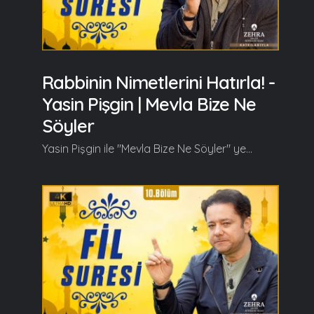
Rabbinin Nimetlerini Hatırla! -
Yasin Pişgin | Mevla Bize Ne
Söyler
Yasin Pişgin ile "Mevla Bize Ne Söyler" yeni bölümüyle kaldığı yerden devam ediyor. Yasin Pişgin bu bölümde Kureyş Suresi'nin tefsirini anlattı. Yasin Pişgin bu bölümün başlangıcında şunları anlattı; Sevgili dostlar, bu gün yeni bir surenin tefsiri ile Kureyş Suresi'nin tefsiri ile yeniden başbaşayız. Bir önceki programımızda bildiğiniz üzere Fil Suresi'nin tefsiri üzerinde durmuştuk. Allah'ın, o zamanın belki süper güçlerinden birisi olan Ebrehe'nin fillerle mücehhez ordusunu Kabe'yi yıkmak için harekete geçmişlerken nasıl helak ettiğini, Mekkelilerin bu hadiseye nasıl şahitlik ettiğini ve bunun diğer bölgelerdeki akislerini, yansımalarını ifade etmiştik... Bu çok büyük bir olaydı yani Ebrehe'nin ordusunun filler tarafından helak edilmesi Mekkeye duyulan saygınlığı, Kabeye duyulan hürmeti daha da katlamıştı ve özellikle öteden beri Kabenin bakımını üstlenen Kureyş'in saygınlığını da bununla doğru orantılı olarak arttırmıştı çünkü Arap kabilelerinin içerisinde en saygın olan kabile Kureyş kabilesi idi. Onların soyu Hz. İsmail vasıtasıyla, Hz. İbrahim Aleyhisselama kadar uzanıyordu. Onlar öteden beri Kabenin ve Mescid-i Haram'ın bir takım idari işleriyle meşgul oluyorlardı, onlar onun için gerçekten çok saygın bir kabile olarak izzet ve itibar görüyorlardı. Peygamber Efendimiz'de (s.a.v) o kabilenin Haşimoğulları soyundandı... Bir defasında Peygamber Efendimiz (s.a.v) buyuruyor ki: Ben arabların en fasihiyim ve ben Kureyştenim buyuruyor efendimiz. Kureyş, Peygamber Efendimiz'in (s.a.v) kabilesi idi ve Kureyş o kadar önemli, o kadar kıymetli bir konumdaydı ki diğer arab kabilelerinin nazarında Kureyş'in lehçesi, Kureyş'in dili arab lehçelerinin arasında en fasih konuşulan dil kabul ediliyor... Devamı videoda... Ramazan güzeldir, Beraber güzelleşelim...