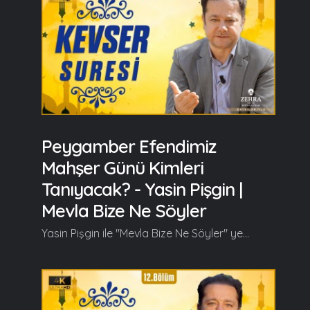
Peygamber Efendimiz
Mahşer Günü Kimleri
Tanıyacak? - Yasin Pişgin |
Mevla Bize Ne Söyler
Yasin Pişgin ile "Mevla Bize Ne Söyler" yeni bölümüyle kaldığı yerden devam ediyor. Yasin Pişgin bu bölümde Kevser Suresi'nin tefsirini anlattı. Yasin Pişgin bu bölümün başlangıcında şunları söyledi; Pek kıymetli MyMecra dostlarımız, inşallah bu gün yeni bir sure ile yeniden başbaşayız. Bu gün Kevser Suresi'nde Mevla bize ne söyler bunun üzerinde birlikte düşüneceğiz, birlikte konuşacağız. Tabi daha önceki programlarımızda da bahsetmiştik Mekkeli müşriklerin Peygamber Efendimize (s.a.v) bakış açılarını, Efendimizin ben Allah'ın elçisiyim diyip onları uyardığında, putlara tapmaktan onları nehyedip tevhide davet ettiğinde onların Peygamberimiz ile nasıl hasımlaştıklarını, Peygamberimizi tahkir ve tezyif etmek için nasıl bir çabanın içerisine girdiklerini ve Efendimizi (s.a.v) ve Ashabını aşağılamak için hiç bir vesileyi kaçırmadıklarını açık bir şekilde önceki programlarımızda ifade etmiştik... Aslında bu sure de, bu surenin inişi de Peygamber Efendimiz ile müşrikler arasındaki bu ilişkinin bir sonucu, o ilişkiyle ilgili olarak yani müşriklerin Peygamber Efendimiz ile ilgili o olumsuz propagandalarına bir cevap niteliği taşıyor... Peygamber Efendimizin (s.a.v) erkek çocukları uzun süre yaşamadı. Müşrikler erkek çocuklara önem verdikleri için, kız çocuklarını diri diri toprağa gömdükleri için, onlardan birisine senin bir kız çocuğun olmuş dendiğinde, doğum yapmakta olan hanımından böyle bir haber geldiğinde Kur'an'ın ifadesiyle; yüzleri simsiyah kesildiği için Peygamber Efendimizin pek çok hikmetten dolayı belki erkek çocuğu olmadığı için, olanlar uzun yaşamadığı için Peygamber Efendimize 'ebter' dediler... Devamı videoda... Ramazan güzeldir, Beraber güzelleşelim...