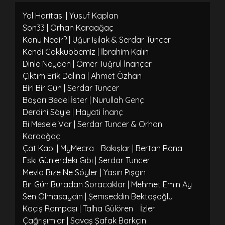
Yol Haritası | Yusuf Kaplan
Son33 | Orhan Karaağaç
Konu Nedir? | Uğur Işılak & Serdar Tuncer
Kendi Gökkubbemiz | İbrahim Kalın
Dinle Neyden | Ömer Tuğrul İnançer
Çıktım Erik Dalına | Ahmet Özhan
Biri Bir Gün | Serdar Tuncer
Başarı Bedel İster | Nurullah Genç
Derdini Söyle | Hayati İnanç
Bi Mesele Var | Serdar Tuncer & Orhan
Karaağaç
Çat Kapı | MyMecra
Bakışlar | Bertan Rona
Eski Günlerdeki Gibi | Serdar Tuncer
Mevla Bize Ne Söyler | Yasin Pişgin
Bir Gün Buradan Soracaklar | Mehmet Emin Ay
Sen Olmasaydın | Şemseddin Bektaşoğlu
Kaçış Rampası | Talha Gülören
İzler
Çağrışımlar | Savaş Şafak Barkçin