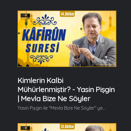
Kimlerin Kalbi
Mühürlenmiştir? - Yasin Pişgin
| Mevla Bize Ne Söyler
Yasin Pişgin ile "Mevla Bize Ne Söyler" yeni bölümüyle kaldığı yerden devam ediyor. Yasin Pişgin bu bölümde Kafirun Suresi'nin tefsirini anlattı. Yasin Pişgin bu bölümün başlangıcında şunları söyledi; Pek kıymetli MyMecra dostlarımız inşallah bu gün yine Kur'an'dan bir sure ile Kafirun Suresi ile birlikteyiz ve onlarlar birlikte, Kafirun Suresi ile birlikte yine Mevla bize ne söyler bunu anlamaya, idrak etmeye çalışacağız... Kafirun demek, kafirler demek. Ve bununla özelde, Efendimiz (s.a.v) döneminde onun davasına, onun nübüvvet çağrısına muhalefet eden kafirler genel anlamıyla da kıyamete kadar Kur'an'a, Hazreti Peygamber'in yoluna mukavemet gösteren bütün kafirler kastedilir. Bu surenin indiği bir bağlam var, bu bağlamı anladığımız zaman sureyi daha iyi anlayacağımızı düşünüyorum... Biliyorsunuz, Efendimiz (s.a.v) puta tapılan, insanların kendi eliyle put yaptığı, kendisi yapıp kendisi taptığı bir toplumda insanları tek olan ilaha, Allah'a tevhide davet etti. Müşrikler Peygamber Efendimiz'in (s.a.v) davasının şahsi bir iddia olduğunu zannettiler işin evveliyatında ve onu bu davasından caydırabilmek, istikametinden kaydırabilmek için pek çok hamleler yaptılar... Mesele bir defasında Peygamber Efendimiz'e geldiler yanında amcası Ebu Talip olduğu halde, Peygamber'imize Mekke'nin yönetimini, Mekke'nin en güzel kızlarıyla izdivacı, evliliği ya da işte çok ciddi külliyatlı miktarlarda mal, altın, gümüş teklif ettiler. Peygamber Efendimiz aslında çok bildiğimiz ifadedir, onlara cevap bile vermeye tenezzül etmedi amcası Ebu Talip'e; Amca bunlar bana Mekke'nin şu şu imkanlarını teklif ediyorlar davamdan dönmem için bunlar benim Güneş'i sağ elime, Ay'ı sol elime koysalar ben bu davadan vazgeçmem dedi... Devamı videoda... Ramazan güzeldir, Beraber güzelleşelim...