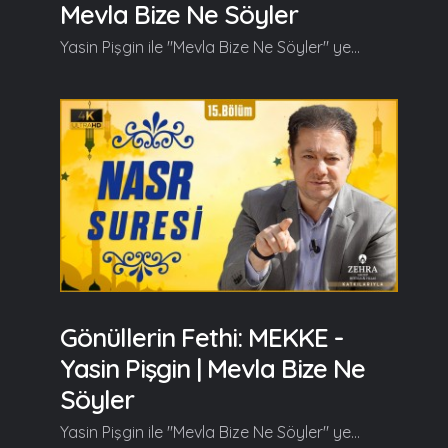
Mevla Bize Ne Söyler
Yasin Pişgin ile "Mevla Bize Ne Söyler" yeni bölümüyle kaldığı yerden devam ediyor. Yasin Pişgin bu bölümde Tebbet Suresi'nin tefsirini anlattı. Yasin Pişgin bu bölümün başlangıcında şunları söyledi; Aziz ve sevgili dostlarımız inşallah bu gün Peygamber Efendimiz'in (s.a.v) amcasından bahseden, Ebu Leheb'i anlatan, Ebu Leheb gibileri anlatan Tebbet Suresi'nden inşallah bahsedeceğiz. Peygamber Efendimiz, nübüvvet kendisine geldiğinde Peygamber Efendimiz bir müddet gizli bir davet dönemi geçirdi ve daha sonra Allah (c.c) Peygamber Efendimize davetini açığa vurmasını ve özellikler yakın akrabalarına islamı tebliğ etmesini emretti ve yakın akrabalarını, aşiretini uyar buyurdu Peygamber Efendimize... Allah böyle emredince Peygamber Efendimiz akrabalarını, tanıdıklarını safa tepesinin etrafında topladı ve aslında hepimizin bildiği o meşhur hitabını gerçekleştirdi Efendimiz orada ve buyurdu ki; "Şimdi ben desem ki; Şu dağın arkasında bir ordu var ve bir vakit apansız bir şekilde size bir baskın yapacaklar, beni tasdikler misiniz?" dediğinde, onlar tek bir ağızdan "Evet, biz seni tasdikleriz çünkü biz senden şimdiye kadar hiç bir şekilde yalana şahitlik etmedik!" dediler... Olay devam edecek ama burada bir parantez açarak şunu ifade etmem gerekiyor, bu o kadar mühim bir şeydir ki şimdi Peygamber Efendimiz (s.a.v) ben Peygamberim dediğinde şair dediler, kain dediler, sihirbaz dediler, mecnun dediler ama Peygamber demediler bunun üzerine Allah (c.c) bir ayet indirdi, buyurdu ki; "Dedi ki onlara; Sana şair, sihirbaz, kain diyen ama Peygamber demeyenlere de ki; Eğer Allah isteseydi ben bu ayetleri sizlere okumazdım ve size de Allah bildirmezdi o zaman hakikati, hakkı. De ki onlara; Ben size, Ben Peygamberim demeden önce içinizde bir ömür kaldım, bana Muhammed'ul Emin diyordunuz ya, şimdi ne oldu?" Tefsirin devamı videoda... Ramazan güzeldir, Beraber güzelleşelim...
Gönüllerin Fethi: MEKKE -
Yasin Pişgin | Mevla Bize Ne
Söyler
Yasin Pişgin ile "Mevla Bize Ne Söyler" yeni bölümüyle kaldığı yerden devam ediyor. Yasin Pişgin bu bölümde Nasr Suresi'nin tefsirini anlattı. Yasin Pişgin bu bölümün başlangıcında şunları söyledi; Bu gün Kur'an'ın tam sure olarak indirilmiş son suresini yani bütünsel olarak indirilmiş 114. Suresini, inişteki 114. Sureyi, Nasr Suresini, yardım suresini inşallah birlikte incelemeye çalışacağız. Peygamber Efendimiz (s.a.v) Mekke'de biliyorsunuz çok büyük zulümler gördü. Peygamber Efendimiz'in yaşadığı ekonomik ve sosyal abluka yılları, Efendimiz'in yaşadığı hüzün yılı, Peygamber Efendimiz'e uygulanan, ashabına uygulanan tacizler, işkenceler izahtan varestedir... Efendimiz'in (s.a.v) ashabı öncelikli olarak Habeşistan'a bir hicret gerçekleştirdi fakat daha sonra Allah'ın emriyle Ashab-ı Kiram, Peygamber Efendimiz'e iman eden müminler Efendimiz' de (s.a.v) onların sonrasında Medine'ye hicret ettiler. Hicre aslında fethe bir hazırlıktı çünkü Mekke'nin fethedilmesi gerekiyordu çünkü Beytullah, Kabe-i Müşerrefe oradaydı ve Efendimiz (s.a.v) 10.000 kişilik bir ordu ile Mekke'yi fethetti... İşte bu sure fetih geldiğinde, Allah'ın yardımı geldiğinde müminlerin aslında Hz. Peygamber özelinde bize anlatacak, ne yapılması lazım, Allah'ın lütfu, ihsanı geldiğinde, Allah'ın yardımı geldiğinde Peygamber Efendimiz'den Allah neyi bekliyor, nasıl bir ibadet ortaya koymasını bekliyor Peygamber Efendimiz özelinde biz bunu anlamaya ve bu gün kendimize bunu uyarlamaya yani biz de Efendimiz'e zafer geldiğinde, fetih geldiğinde Peygamberimiz'in ortaya koyduğu o tavırdan, o kulluk örnekliğinden bu gün kendimize bir pay çıkarmaya çalışacağız... Devamı videoda... Ramazan güzeldir, Beraber güzelleşelim...