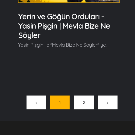
Yerin ve Göğün Orduları -
Yasin Pişgin | Mevla Bize Ne
Söyler
Yasin Pişgin ile "Mevla Bize Ne Söyler" yeni bölümüyle kaldığı yerden devam ediyor. Yasin Pişgin bu bölümde Fil Suresi'ni, Ebrehe ve Fil Ordusu'na ne olduğunu ve Allah'ın bize Fil Suresi ile ne söylediğini anlattı. Yasin Pişgin bu bölümün başlangıcında şunları anlattı; Sevgili gönül dostlarımız, bu gün inşallah Ebrehe'ye ve Fil Ordusu'na ne oldu?, Allah bize Fil Suresi ile ne söyler? bunu anlamaya, bunu idrak etmeye çalışacağız inşallah bu gün... Yıl 570, Miladi. Bir hareket var Ortadoğu'da, Yemen bölgesinde... Yemen bölgesinde bir hükümdar var, ismi Ebrehe'tül Eşrem. Ebrehe bir katedral, büyük bir katedral yaptırıyor Yemen'e ve bununla bir amacı var, insanlar çünkü Hac zamanı oluk oluk, akın akın Beytullah'a, Mekke-i Mükerreme'ye gidiyorlar. Orada çok ciddi bir ticari merkez oluşuyor ve bu etraftaki pek çok zalim ve zorba iştahını kabartıyor. Ebrehe'de bunlardan bir tanesi... Ebrehe insanların oraya ilgisini, alakasını kıskandığı için oraya bir katedral yaptı ve insanların hem ticari anlamda, hem de ilgi ve iltifat anlamında bütün insanları Yemen'e çekmek istedi fakat bunda başarılı olamadı. Başarılı olamayınca bir tuzak kurdu Ebrehe ve o tuzakla Kabe'yi, Allah'ın evini tamamen yok etmeyi, yıkmayı ve o bölgeyi yerle bir etmeyi hedefledi... Devamı videoda... Ramazan güzeldir, Beraber güzelleşelim...
‹
1
2
›