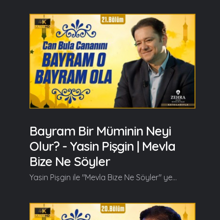
Bayram Bir Müminin Neyi
Olur? - Yasin Pişgin | Mevla
Bize Ne Söyler
Yasin Pişgin ile "Mevla Bize Ne Söyler" yeni bölümüyle kaldığı yerden devam ediyor. Yasin Pişgin bu bölümde "Bayram Bir Müminin Neyi Olur?" sorusunu cevapladı. Yasin Pişgin bu bölümün başlangıcında şunları söyledi; Orhan Karaağaç: Başı rahmet, ortası mağfiret, sonu cehennem azabından kurtuluş olan Ramazan-ı Şerif'i bitirdik. Ömer Hayyam'ın bir şiiri var ya hocam; Sevgili! Bir başka güzelsin bugün, Ay gibisin! Pırıl pırıl gülüşün, Güzeller yalnız bayram günleri süslenir, Seninse bayramları süsler gül yüzün. Bayrama eriştik, Ramazan-ı Şerif'in hüznü var ama Bayram da sanki bir sevgiliye kavuşma gibi içimizde bir çoşku, bir kıpırtı oluşturuyor bunun sebebini soracağım bir de aslında temel bir soru var benim bugün sizden duymak istediğim ve peşine düştüğüm bir soru... Bayram bir müminin neyidir? bu soru aslında. Hani biz bu kadar kıpır kıpırız ama bizim neyimiz bayram?... Yasin Pişgin: Kıpır Kıpır olmamızın sebebi nedir? Kalbimize ağırlık veren şeyler var. Ruh dünyamızı ablukaya alan, cendereye alan, adeta böyle içini sıkan ve bizi huzursuz eden şeyler var. Çok basit bir şekilde ben bunun sebebini şöyle tespit ediyorum yani önceki zaman dilimlerinde hissettiğimiz o ağırlığın, o bunaltıcı travmaların şu anda içimizde olmamasının, kalbimizde yaşadığımız inşirahın bir sebebi var. Ramazan'ın başından itibaren o içimizdeki olumsuz duyguların gittikçe sadeleşerek, tasfiye edilerek, temizlenerek şu noktaya gelmemizin bir sebebi var... O şu; Devamı videoda... Ramazan güzeldir, Beraber güzelleşelim...