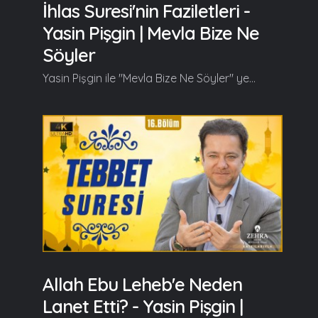
İhlas Suresi'nin Faziletleri -
Yasin Pişgin | Mevla Bize Ne
Söyler
Yasin Pişgin ile "Mevla Bize Ne Söyler" yeni bölümüyle kaldığı yerden devam ediyor. Yasin Pişgin bu bölümde İhlas Suresi'nin tefsirini anlattı. Yasin Pişgin bu bölümün başlangıcında şunları söyledi; Peygamber Efendimiz (s.a.v) bu surenin fazileti ile ilgili pek çok hadis ifade etmiş, pek çok hadis var Efendimizden gelen. Peygamberimiz bu sureyi okuyan ve elbetteki okumaktan maksat daha önceki programlarımızda da ifade ettiğimiz gibi sadece dil ile bir terennüm, bir telaffuz değil aynı zamanda surenin muhtevasını düşünmek ve oradaki duygu anaforlarının içerisine girmek ve onların gereğini neyse, Allah'ın emir ve yasakları hayatta bizatihi fiili bir şekilde tatbik etmek... Peygamber Efendimiz bu sureyi okuyan kimselere pek çok müjdeyi bildirmiştir, pek çok müjdenin olduğunu, uhrevi bir pek çok nimetin olduğunu bildirmiştir. Bir de bu surenin Kur'an'ın üçte birine denk olduğunu Peygamber Efendimiz ifade etmiştir çünkü Kur'an'a baktığımız zaman Kur'an'ın ayetlerini 3 ana kategoride ele alabiliriz... Kur'an ayetlerinin bir kısmı inanç ile ilgili, itikat ile ilgili, bir kısmı ibadet ve muamelat ile ilgili, bir kısmı da ahlak ile ilgili. Bu açıdan bakıldığında topyekun bir şekilde Kur'an'ın ayetleri 3 kısımda değerlendirilebilir. İhlas Suresi de inanç ile ilgili tevhidin özünü ifade ettiği için yani Kur'an'ın itikata ilişkin ayetlerinin o üçte birlik kısmına tekabül ettiği için Kur'an'ın üçte biri değerindedir denmiş, Efendimiz bunu bu şekilde ifade etmiş... Devamı videoda... Ramazan güzeldir, Beraber güzelleşelim...
Allah Ebu Leheb'e Neden
Lanet Etti? - Yasin Pişgin |