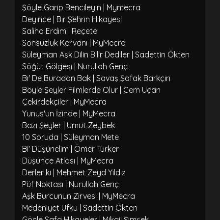
Şöyle Garip Bencileyin | Mymecra
Deyince | Bir Şehrin Hikayesi
Saliha Erdim | Reçete
Sonsuzluk Kervanı | MyMecra
Süleyman Aşk Dilin Bilir Dediler | Sadettin Ökten
Söğüt Gölgesi | Nurullah Genç
Bi' De Buradan Bak | Savaş Şafak Barkçin
Böyle Şeyler Filmlerde Olur | Cem Uçan
Çekirdekçiler | MyMecra
Yunus'un İzinde | MyMecra
Bazı Şeyler | Umut Zeybek
10 Soruda | Süleyman Mete
Bi' Düşünelim | Ömer Türker
Düşünce Atlası | MyMecra
Derler ki | Mehmet Zeyd Yıldız
Püf Noktası | Nurullah Genç
Aşk Burcunun Zirvesi | MyMecra
Medeniyet Ufku | Sadettin Ökten
Gönle Safa Hikayeler | Mikail Şimşek