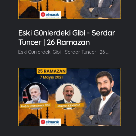
Eski Günlerdeki Gibi - Serdar
Tuncer | 26 Ramazan
Eski Günlerdeki Gibi - Serdar Tuncer | 26 Ramazan Konuklarımız, Ömer Tuğrul İNANÇER ve Hafız Murat TAŞTEKİN olacaklar. Ramazan güzeldir, Beraber güzelleşelim...