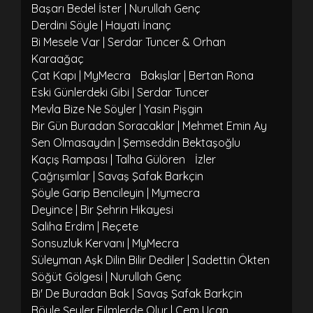
Başarı Bedel İster | Nurullah Genç
Derdini Söyle | Hayati İnanç
Bi Mesele Var | Serdar Tuncer & Orhan
Karaağaç
Çat Kapı | MyMecra
Bakışlar | Bertan Rona
Eski Günlerdeki Gibi | Serdar Tuncer
Mevla Bize Ne Söyler | Yasin Pişgin
Bir Gün Buradan Soracaklar | Mehmet Emin Ay
Sen Olmasaydın | Şemseddin Bektaşoğlu
Kaçış Rampası | Talha Gülören
İzler
Çağrışımlar | Savaş Şafak Barkçin
Şöyle Garip Bencileyin | Mymecra
Deyince | Bir Şehrin Hikayesi
Saliha Erdim | Reçete
Sonsuzluk Kervanı | MyMecra
Süleyman Aşk Dilin Bilir Dediler | Sadettin Ökten
Söğüt Gölgesi | Nurullah Genç
Bi' De Buradan Bak | Savaş Şafak Barkçin
Böyle Şeyler Filmlerde Olur | Cem Uçan