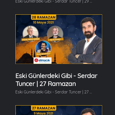
Eski Günlerdeki Gibi - Serdar Tuncer | 29 Ramazan Bugün sunucumuz Orhan KARAAĞAÇ, konuğumuz Serdar TUNCER olacak. Ramazan güzeldir, Beraber güzelleşelim...
Eski Günlerdeki Gibi - Serdar
Tuncer | 27 Ramazan
Eski Günlerdeki Gibi - Serdar Tuncer | 27 Ramazan Konuklarımız, Dursun Ali ERZİNCANLI ve Mehmet Akif ERSOY olacaklar. Ramazan güzeldir, Beraber güzelleşelim...