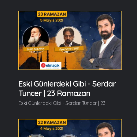
Eski Günlerdeki Gibi - Serdar
Tuncer | 23 Ramazan
Eski Günlerdeki Gibi - Serdar Tuncer | 23 Ramazan Konuklarımız, Salih SELMAN ve Eşref Ziya TERZİ olacaklar. Ramazan güzeldir, Beraber güzelleşelim...