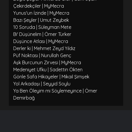
Çekirdekçiler | MyMecra
Yunus'un İzinde | MyMecra
Bazı Şeyler | Umut Zeybek
10 Soruda | Süleyman Mete
Bi' Düşünelim | Ömer Türker
Düşünce Atlası | MyMecra
Derler ki | Mehmet Zeyd Yıldız
Püf Noktası | Nurullah Genç
Aşk Burcunun Zirvesi | MyMecra
Medeniyet Ufku | Sadettin Ökten
Gönle Safa Hikayeler | Mikail Şimşek
Yol Arkadaşı | Seyyid Soylu
Ya Ben Öleyim mi Söylemeyince | Ömer
Demirbağ