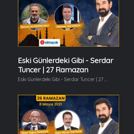
Eski Günlerdeki Gibi - Serdar
Tuncer | 27 Ramazan
Eski Günlerdeki Gibi - Serdar Tuncer | 27 Ramazan Konuklarımız, Dursun Ali ERZİNCANLI ve Mehmet Akif ERSOY olacaklar. Ramazan güzeldir, Beraber güzelleşelim...