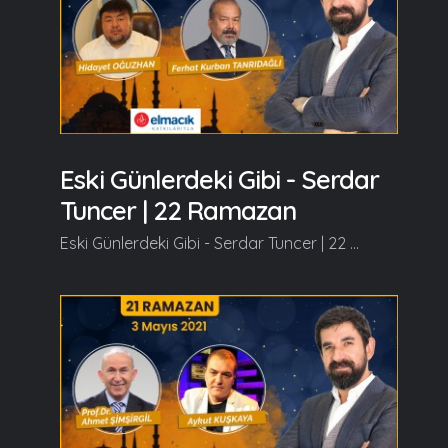
Eski Günlerdeki Gibi - Serdar
Tuncer | 22 Ramazan
Eski Günlerdeki Gibi - Serdar Tuncer | 22 Ramazan Konuklarımız, Hidayet OĞUZHAN ve Ferhat Kurban TANRIDAĞLI olacaklar. Ramazan güzeldir, Beraber güzelleşelim...