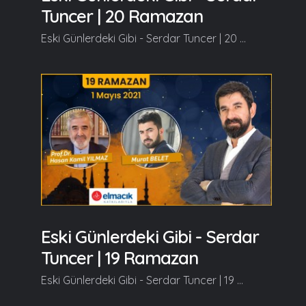
Tuncer | 20 Ramazan
Eski Günlerdeki Gibi - Serdar Tuncer | 20 Ramazan Konuklarımız, Dr. Kerem KINIK ve Agâh olacaklar. Ramazan güzeldir, Beraber güzelleşelim...
Eski Günlerdeki Gibi - Serdar
Tuncer | 19 Ramazan
Eski Günlerdeki Gibi - Serdar Tuncer | 19 Ramazan Konuklarımız, Prof.Dr. Hasan Kamil YILMAZ ve Murat BELET olacaklar. Ramazan güzeldir, Beraber güzelleşelim...