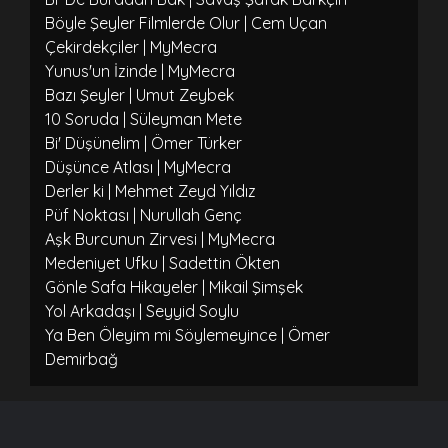
Böyle Şeyler Filmlerde Olur | Cem Uçan
Çekirdekçiler | MyMecra
Yunus'un İzinde | MyMecra
Bazı Şeyler | Umut Zeybek
10 Soruda | Süleyman Mete
Bi' Düşünelim | Ömer Türker
Düşünce Atlası | MyMecra
Derler ki | Mehmet Zeyd Yıldız
Püf Noktası | Nurullah Genç
Aşk Burcunun Zirvesi | MyMecra
Medeniyet Ufku | Sadettin Ökten
Gönle Safa Hikayeler | Mikail Şimşek
Yol Arkadaşı | Seyyid Soylu
Ya Ben Öleyim mi Söylemeyince | Ömer
Demirbağ