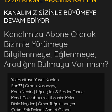
KANALIMIZ SİZİNLE BÜYÜMEYE
DEVAM EDİYOR
Kanalımıza Abone Olarak
Bizimle Yürümeye
Bilgilenmeye, Eğlenmeye,
Aradığını Bulmaya Var mısın?
Yol Haritası | Yusuf Kaplan
Son33 | Orhan Karaağaç
Konu Nedir? | Uğur Işılak & Serdar Tuncer
Kendi Gökkubbemiz | İbrahim Kalın
Dinle Neyden | Ömer Tuğrul İnançer
Çıktım Erik Dalına | Ahmet Özhan