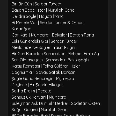
Biri Bir Gün | Serdar Tuncer
Başarı Bedel İster | Nurullah Genç
Derdini Söyle | Hayati İnanç
Bi Mesele Var | Serdar Tuncer & Orhan
Karaağaç
Çat Kapı | MyMecra
Bakışlar | Bertan Rona
Eski Günlerdeki Gibi | Serdar Tuncer
Mevla Bize Ne Söyler | Yasin Pişgin
Bir Gün Buradan Soracaklar | Mehmet Emin Ay
Sen Olmasaydın | Şemseddin Bektaşoğlu
Kaçış Rampası | Talha Gülören
İzler
Çağrışımlar | Savaş Şafak Barkçin
Şöyle Garip Bencileyin | Mymecra
Deyince | Bir Şehrin Hikayesi
Saliha Erdim | Reçete
Sonsuzluk Kervanı | MyMecra
Süleyman Aşk Dilin Bilir Dediler | Sadettin Ökten
Söğüt Gölgesi | Nurullah Genç
Bi' De Buradan Bak | Savaş Şafak Barkçin