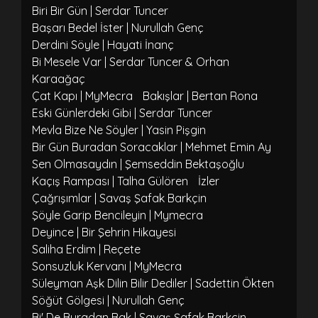
Biri Bir Gün | Serdar Tuncer
Başarı Bedel İster | Nurullah Genç
Derdini Söyle | Hayati İnanç
Bi Mesele Var | Serdar Tuncer & Orhan
Karaağaç
Çat Kapı | MyMecra
Bakışlar | Bertan Rona
Eski Günlerdeki Gibi | Serdar Tuncer
Mevla Bize Ne Söyler | Yasin Pişgin
Bir Gün Buradan Soracaklar | Mehmet Emin Ay
Sen Olmasaydın | Şemseddin Bektaşoğlu
Kaçış Rampası | Talha Gülören
İzler
Çağrışımlar | Savaş Şafak Barkçin
Şöyle Garip Bencileyin | Mymecra
Deyince | Bir Şehrin Hikayesi
Saliha Erdim | Reçete
Sonsuzluk Kervanı | MyMecra
Süleyman Aşk Dilin Bilir Dediler | Sadettin Ökten
Söğüt Gölgesi | Nurullah Genç
Bi' De Buradan Bak | Savaş Şafak Barkçin