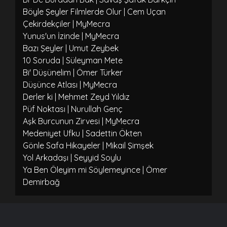
Böyle Şeyler Filmlerde Olur | Cem Uçan
Çekirdekçiler | MyMecra
Yunus'un İzinde | MyMecra
Bazı Şeyler | Umut Zeybek
10 Soruda | Süleyman Mete
Bi' Düşünelim | Ömer Türker
Düşünce Atlası | MyMecra
Derler ki | Mehmet Zeyd Yıldız
Püf Noktası | Nurullah Genç
Aşk Burcunun Zirvesi | MyMecra
Medeniyet Ufku | Sadettin Ökten
Gönle Safa Hikayeler | Mikail Şimşek
Yol Arkadaşı | Seyyid Soylu
Ya Ben Öleyim mi Söylemeyince | Ömer
Demirbağ