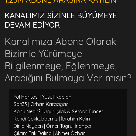
KANALIMIZ SİZİNLE BÜYÜMEYE
DEVAM EDİYOR
Kanalımıza Abone Olarak
Bizimle Yürümeye
Bilgilenmeye, Eğlenmeye,
Aradığını Bulmaya Var mısın?
Yol Haritası | Yusuf Kaplan
Son33 | Orhan Karaağaç
Konu Nedir? | Uğur Işılak & Serdar Tuncer
Kendi Gökkubbemiz | İbrahim Kalın
Dinle Neyden | Ömer Tuğrul İnançer
Çıktım Erik Dalına | Ahmet Özhan