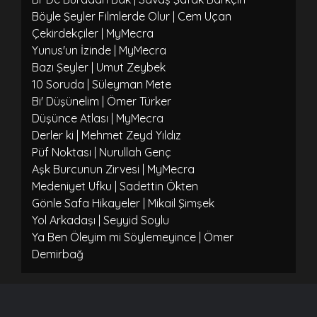
Böyle Şeyler Filmlerde Olur | Cem Uçan
Çekirdekçiler | MyMecra
Yunus'un İzinde | MyMecra
Bazı Şeyler | Umut Zeybek
10 Soruda | Süleyman Mete
Bi' Düşünelim | Ömer Türker
Düşünce Atlası | MyMecra
Derler ki | Mehmet Zeyd Yıldız
Püf Noktası | Nurullah Genç
Aşk Burcunun Zirvesi | MyMecra
Medeniyet Ufku | Sadettin Ökten
Gönle Safa Hikayeler | Mikail Şimşek
Yol Arkadaşı | Seyyid Soylu
Ya Ben Öleyim mi Söylemeyince | Ömer
Demirbağ