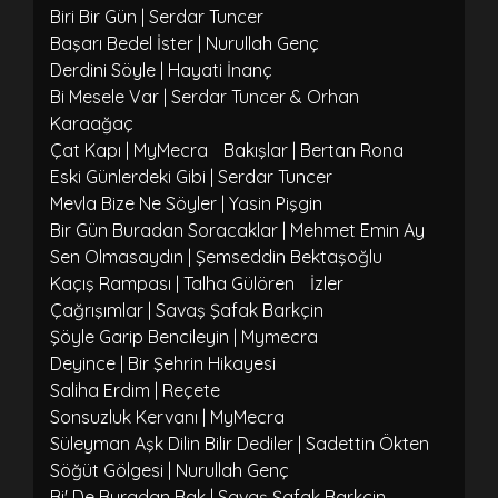
Biri Bir Gün | Serdar Tuncer
Başarı Bedel İster | Nurullah Genç
Derdini Söyle | Hayati İnanç
Bi Mesele Var | Serdar Tuncer & Orhan
Karaağaç
Çat Kapı | MyMecra
Bakışlar | Bertan Rona
Eski Günlerdeki Gibi | Serdar Tuncer
Mevla Bize Ne Söyler | Yasin Pişgin
Bir Gün Buradan Soracaklar | Mehmet Emin Ay
Sen Olmasaydın | Şemseddin Bektaşoğlu
Kaçış Rampası | Talha Gülören
İzler
Çağrışımlar | Savaş Şafak Barkçin
Şöyle Garip Bencileyin | Mymecra
Deyince | Bir Şehrin Hikayesi
Saliha Erdim | Reçete
Sonsuzluk Kervanı | MyMecra
Süleyman Aşk Dilin Bilir Dediler | Sadettin Ökten
Söğüt Gölgesi | Nurullah Genç
Bi' De Buradan Bak | Savaş Şafak Barkçin