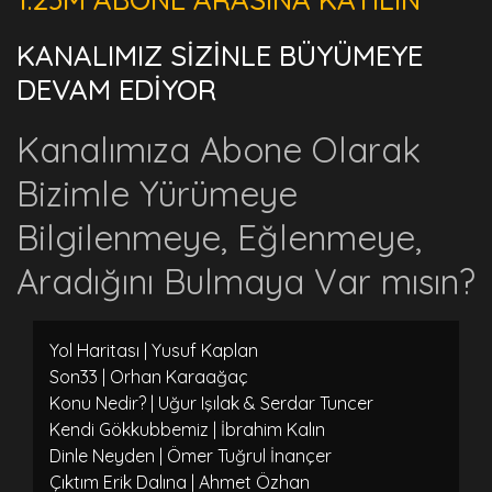
KANALIMIZ SİZİNLE BÜYÜMEYE
DEVAM EDİYOR
Kanalımıza Abone Olarak
Bizimle Yürümeye
Bilgilenmeye, Eğlenmeye,
Aradığını Bulmaya Var mısın?
Yol Haritası | Yusuf Kaplan
Son33 | Orhan Karaağaç
Konu Nedir? | Uğur Işılak & Serdar Tuncer
Kendi Gökkubbemiz | İbrahim Kalın
Dinle Neyden | Ömer Tuğrul İnançer
Çıktım Erik Dalına | Ahmet Özhan