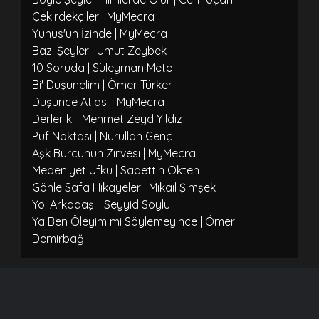
Çekirdekçiler | MyMecra
Yunus'un İzinde | MyMecra
Bazı Şeyler | Umut Zeybek
10 Soruda | Süleyman Mete
Bi' Düşünelim | Ömer Türker
Düşünce Atlası | MyMecra
Derler ki | Mehmet Zeyd Yıldız
Püf Noktası | Nurullah Genç
Aşk Burcunun Zirvesi | MyMecra
Medeniyet Ufku | Sadettin Ökten
Gönle Safa Hikayeler | Mikail Şimşek
Yol Arkadaşı | Seyyid Soylu
Ya Ben Öleyim mi Söylemeyince | Ömer
Demirbağ