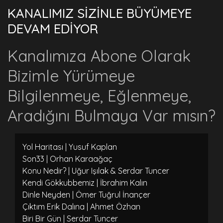
KANALIMIZ SİZİNLE BÜYÜMEYE
DEVAM EDİYOR
Kanalımıza Abone Olarak
Bizimle Yürümeye
Bilgilenmeye, Eğlenmeye,
Aradığını Bulmaya Var mısın?
Yol Haritası | Yusuf Kaplan
Son33 | Orhan Karaağaç
Konu Nedir? | Uğur Işılak & Serdar Tuncer
Kendi Gökkubbemiz | İbrahim Kalın
Dinle Neyden | Ömer Tuğrul İnançer
Çıktım Erik Dalına | Ahmet Özhan
Biri Bir Gün | Serdar Tuncer