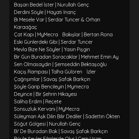
Başarı Bedel İster | Nurullah Genç
Derdini Söyle | Hayati İnanç
Bi Mesele Var | Serdar Tuncer & Orhan
Karaağaç
Çat Kapı | MyMecra
Bakışlar | Bertan Rona
Eski Günlerdeki Gibi | Serdar Tuncer
Mevla Bize Ne Söyler | Yasin Pişgin
Bir Gün Buradan Soracaklar | Mehmet Emin Ay
Sen Olmasaydın | Şemseddin Bektaşoğlu
Kaçış Rampası | Talha Gülören
İzler
Çağrışımlar | Savaş Şafak Barkçin
Şöyle Garip Bencileyin | Mymecra
Deyince | Bir Şehrin Hikayesi
Saliha Erdim | Reçete
Sonsuzluk Kervanı | MyMecra
Süleyman Aşk Dilin Bilir Dediler | Sadettin Ökten
Söğüt Gölgesi | Nurullah Genç
Bi' De Buradan Bak | Savaş Şafak Barkçin
Böyle Şeyler Filmlerde Olur | Cem Uçan