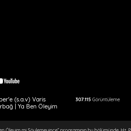
r'e (s.a.v) Varis
307.115
Görüntüleme
rbağ | Ya Ben Öleyim
en Öleyim mi Söylemeyince” programının bu bölümünde, Hz. P