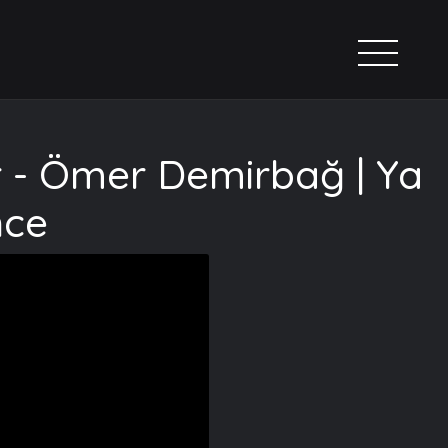
ir - Ömer Demirbağ | Ya
nce