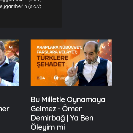
Peygamber’in (s.a.v)
Bu Milletle Oynamaya
mer
Gelmez - Ömer
n
Demirbağ | Ya Ben
Öleyim mi