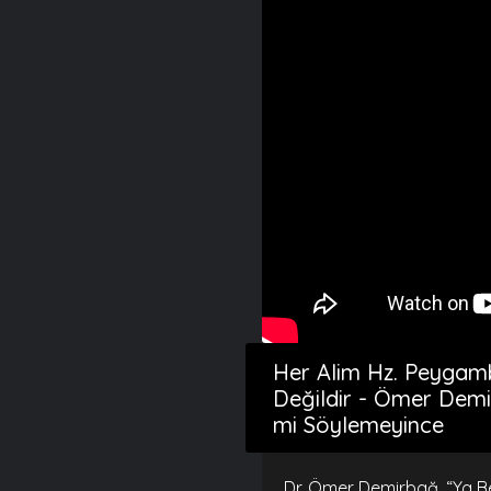
Her Alim Hz. Peygambe
Değildir - Ömer Demi
mi Söylemeyince
Dr. Ömer Demirbağ, “Ya B