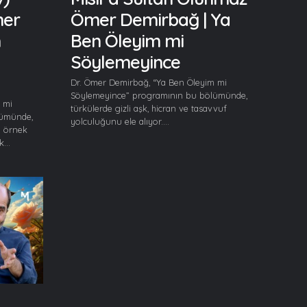
mer
Ömer Demirbağ | Ya
n
Ben Öleyim mi
Söylemeyince
Dr. Ömer Demirbağ, “Ya Ben Öleyim mi
Söylemeyince” programının bu bölümünde,
 mi
türkülerde gizli aşk, hicran ve tasavvuf
lümünde,
yolculuğunu ele alıyor....
n örnek
...