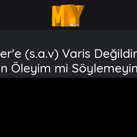
'e (s.a.v) Varis Değild
n Öleyim mi Söylemeyi