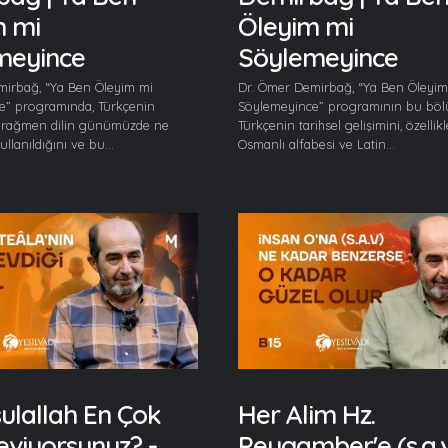
m mi
Öleyim mi
meyince
Söylemeyince
mirbağ, “Ya Ben Öleyim mi
Dr. Ömer Demirbağ, “Ya Ben Öleyim
e” programında, Türkçenin
Söylemeyince” programının bu bö
e rağmen dilin günümüzde ne
Türkçenin tarihsel gelişimini, özellik
llanıldığını ve bu...
Osmanlı alfabesi ve Latin...
ulallah En Çok
Her Alim Hz.
eviyorsunuz? -
Peygamber'e (s.a.