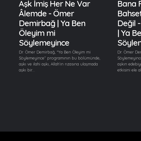
Aşk İmiş Her Ne Var
Bana F
Âlemde - Ömer
Bahset
Demirbağ | Ya Ben
Değil
Öleyim mi
| Ya B
Söylemeyince
Söyle
Dr. Ömer Demirbağ, “Ya Ben Öleyim mi
Dr. Ömer De
Söylemeyince” programının bu bölümünde,
Söylemeyinc
aşkı ve ilahi aşkı, Allah’ın rızasına ulaşmada
aşkın edebiy
aşkı bir...
etkisini ele al