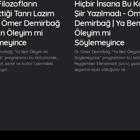
ilozofların
Hiçbir İnsana Bu 
tiği Tanrı Lazım
Şiir Yazılmadı - Ö
 - Ömer Demirbağ
Demirbağ | Ya Be
en Öleyim mi
Öleyim mi
meyince
Söylemeyince
mirbağ, “Ya Ben Öleyim mi
Dr. Ömer Demirbağ, “Ya Ben Öleyim
e” programının bu bölümünde,
Söylemeyince” programının bu bö
at, sanat ve kültür üzerindeki
Peygamber Efendimiz’e (s.a.v) yazıla
ıyor....
sayısının eşsiz olduğunu ve...