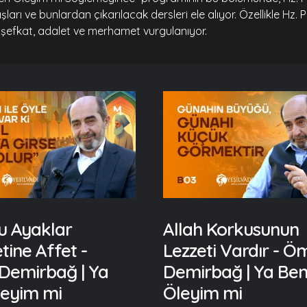
arı ve bunlardan çıkarılacak dersleri ele alıyor. Özellikle Hz. 
i şefkat, adalet ve merhamet vurgulanıyor.
u Ayaklar
Allah Korkusunun
ine Affet -
Lezzeti Vardır - Ö
Demirbağ | Ya
Demirbağ | Ya Be
leyim mi
Öleyim mi