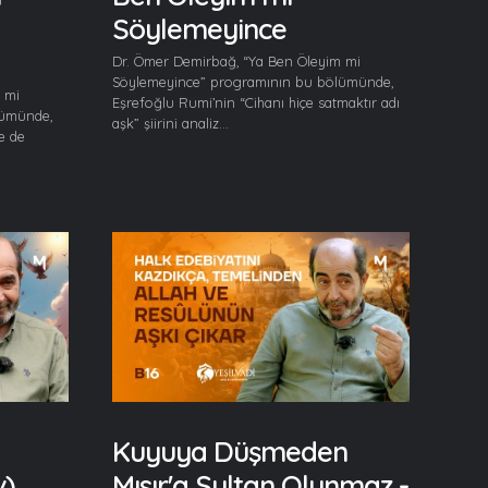
Söylemeyince
Dr. Ömer Demirbağ, “Ya Ben Öleyim mi
Söylemeyince” programının bu bölümünde,
 mi
Eşrefoğlu Rumi’nin “Cihanı hiçe satmaktır adı
lümünde,
aşk” şiirini analiz...
le de
Kuyuya Düşmeden
v)
Mısır'a Sultan Olunmaz -