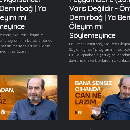
Demirbağ | Ya
Varis Değildir - Ö
leyim mi
Demirbağ | Ya Be
meyince
Öleyim mi
Söylemeyince
mirbağ, “Ya Ben Öleyim mi
e” programının bu bölümünde,
Dr. Ömer Demirbağ, “Ya Ben Öleyim
, nefsin mertebeleri ve Allah’ın
Söylemeyince” programının bu bö
vranışlar üzerine...
Hz. Peygamber’in (s.a.v) hayatında
davranışları ve bunlardan çıkarılacak