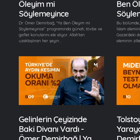
Öleyim mi
Ben Ö
Söylemeyince
Söyle
Dr. Ömer Demirbağ, “Ya Ben Öleyim mi
Bu bölümde,
Söylemeyince” programında günah, tövbe ve
İslam alemini
gaflet konularını ele alıyor. Allah’tan
Gazze’deki 
uzaklaştıran her şeyin...
aleminin zill
Gelinlerin Çeyizinde
Tolsto
Baki Divanı Vardı -
Yaraya
Ömer Demirbağ | Ya
Demirb