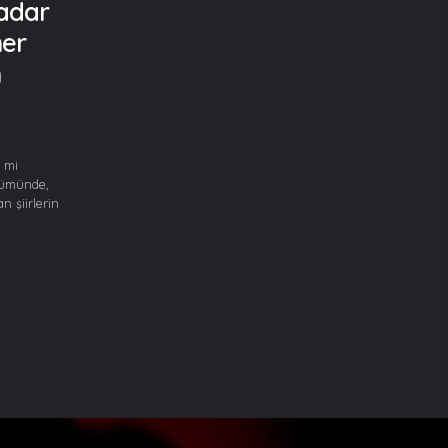
Kadar
mer
n
 mi
lümünde,
n şiirlerin