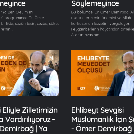
meyince
Söylemeyince
 “Ya Ben Öleyim mi
Bu bölümde, Dr. Ömer Demirbağ, All
e” programında Dr. Ömer
rızasına ermenin önemini ve Allah
birlikte, sözün tesiri, cezbe, sükut
korkusunun lezzetini vurguluyor.
e’nin...
Peygamberlerin hayatından örnekle
Allah’ın rızasının...
Eliyle Zilletimizin
Ehlibeyt Sevgisi
a Vardırılıyoruz -
Müslümanlık İçin Şa
Demirbağ | Ya
- Ömer Demirbağ 