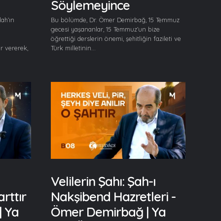
Söylemeyince
ah’ın
Bu bölümde, Dr. Ömer Demirbağ, 15 Temmuz
gecesi yaşananlar, 15 Temmuz’un bize
öğrettiği derslerin önemi, şehitliğin fazileti ve
r vererek,
Türk milletinin...
Velilerin Şahı: Şah-ı
rttır
Nakşibend Hazretleri -
| Ya
Ömer Demirbağ | Ya