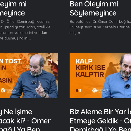
leyim mi
Ben Öleyim mi
meyince
Söylemeyince
 Dr. Ömer Demirbağ hocamız,
Bu bölümde, Dr. Ömer Demirbağ ho
n yaşadığı zorlukları, özellikle
Ehlibeyt sevgisi ve Kerbela üzerine
durumun vahametini ve İslam
ediyor....
ete düşmüş halini...
y Ne İşime
Biz Aleme Bir Yar İ
cak ki? - Ömer
Etmeye Geldik - 
ağ | Ya Ben
Demirbağ | Ya Be