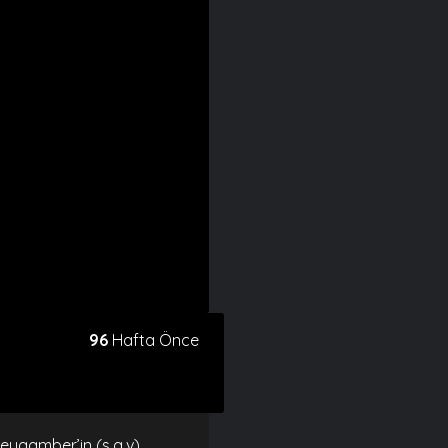
96
Hafta Önce
eygamber’in (s.a.v)