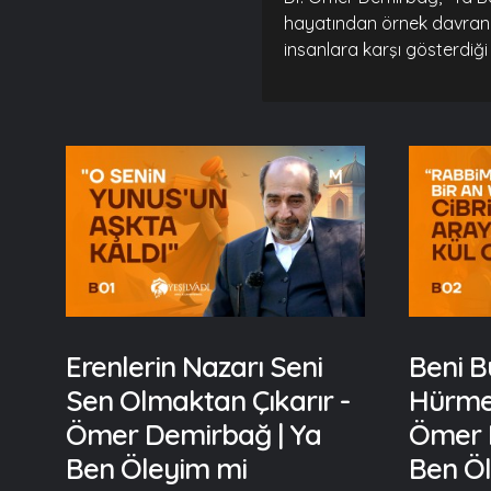
hayatından örnek davranışl
insanlara karşı gösterdiğ
Erenlerin Nazarı Seni
Beni B
Sen Olmaktan Çıkarır -
Hürmet
Ömer Demirbağ | Ya
Ömer 
Ben Öleyim mi
Ben Ö