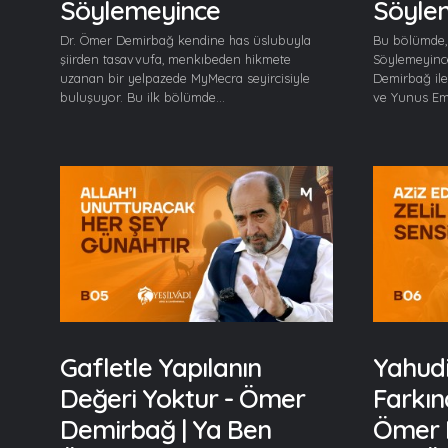
Söylemeyince
Söyle
Dr. Ömer Demirbağ kendine has üslubuyla
Bu bölümde,
şiirden tasavvufa, menkıbeden hikmete
Söylemeyinc
uzanan bir yelpazede MyMecra seyircisiyle
Demirbağ ile 
buluşuyor. Bu ilk bölümde...
ve Yunus Emr
Gafletle Yapılanın
Yahudi 
Değeri Yoktur - Ömer
Farkın
Demirbağ | Ya Ben
Ömer 