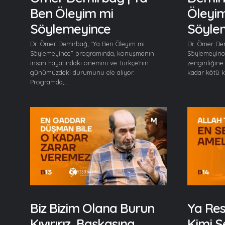
Ben Öleyim mi
Öleyi
Söylemeyince
Söyle
Dr. Ömer Demirbağ, “Ya Ben Öleyim mi
Dr. Ömer De
Söylemeyince” programında, konuşmanın
Söylemeyinc
insan hayatındaki önemini ve Türkçe'nin
zenginliğin
günümüzdeki durumunu ele alıyor.
kadar kötü ku
Programda,...
Biz Bizim Olana Burun
Ya Res
Kıvırırız, Başkasına
Kimi S