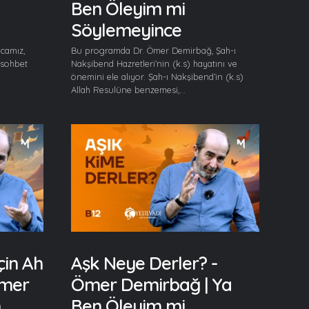
Ben Öleyim mi
Söylemeyince
camız,
Bu programda Dr. Ömer Demirbağ, Şah-ı
 sohbet
Nakşibend Hazretleri’nin (k.s) hayatını ve
önemini ele alıyor. Şah-ı Nakşibend’in (k.s)
Allah Resulüne benzemesi,...
çin Ah
Aşk Neye Derler? -
Ömer
Ömer Demirbağ | Ya
n
Ben Öleyim mi