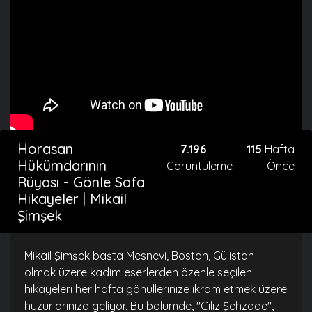
Horasan
7.196
115
Hafta
Hükümdarının
Görüntüleme
Önce
Rüyası - Gönle Safa
Hikayeler | Mikail
Şimşek
Mikail Şimşek başta Mesnevi, Bostan, Gülistan
olmak üzere kadim eserlerden özenle seçilen
hikayeleri her hafta gönüllerinize ikram etmek üzere
huzurlarınıza geliyor. Bu bölümde, "Cılız Şehzade",