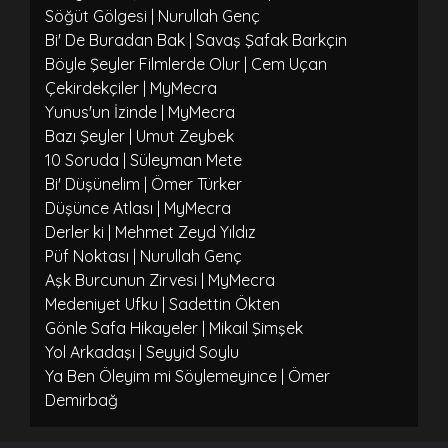
Söğüt Gölgesi | Nurullah Genç
Bi' De Buradan Bak | Savaş Şafak Barkçin
Böyle Şeyler Filmlerde Olur | Cem Uçan
Çekirdekçiler | MyMecra
Yunus'un İzinde | MyMecra
Bazı Şeyler | Umut Zeybek
10 Soruda | Süleyman Mete
Bi' Düşünelim | Ömer Türker
Düşünce Atlası | MyMecra
Derler ki | Mehmet Zeyd Yıldız
Püf Noktası | Nurullah Genç
Aşk Burcunun Zirvesi | MyMecra
Medeniyet Ufku | Sadettin Ökten
Gönle Safa Hikayeler | Mikail Şimşek
Yol Arkadaşı | Seyyid Soylu
Ya Ben Öleyim mi Söylemeyince | Ömer
Demirbağ