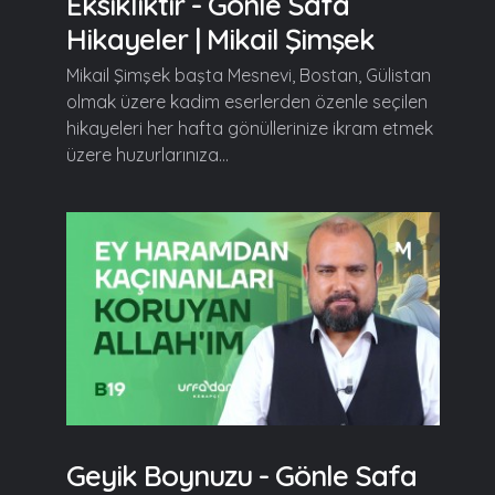
Eksikliktir - Gönle Safa
Hikayeler | Mikail Şimşek
Mikail Şimşek başta Mesnevi, Bostan, Gülistan
olmak üzere kadim eserlerden özenle seçilen
hikayeleri her hafta gönüllerinize ikram etmek
üzere huzurlarınıza...
Geyik Boynuzu - Gönle Safa