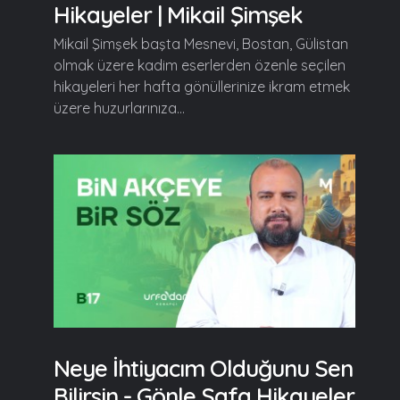
Hikayeler | Mikail Şimşek
Mikail Şimşek başta Mesnevi, Bostan, Gülistan
olmak üzere kadim eserlerden özenle seçilen
hikayeleri her hafta gönüllerinize ikram etmek
üzere huzurlarınıza...
Neye İhtiyacım Olduğunu Sen
Bilirsin - Gönle Safa Hikayeler