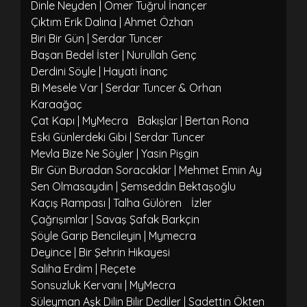
Dinle Neyden | Ömer Tuğrul İnançer
Çıktım Erik Dalına | Ahmet Özhan
Biri Bir Gün | Serdar Tuncer
Başarı Bedel İster | Nurullah Genç
Derdini Söyle | Hayati İnanç
Bi Mesele Var | Serdar Tuncer & Orhan
Karaağaç
Çat Kapı | MyMecra
Bakışlar | Bertan Rona
Eski Günlerdeki Gibi | Serdar Tuncer
Mevla Bize Ne Söyler | Yasin Pişgin
Bir Gün Buradan Soracaklar | Mehmet Emin Ay
Sen Olmasaydın | Şemseddin Bektaşoğlu
Kaçış Rampası | Talha Gülören
İzler
Çağrışımlar | Savaş Şafak Barkçin
Şöyle Garip Bencileyin | Mymecra
Deyince | Bir Şehrin Hikayesi
Saliha Erdim | Reçete
Sonsuzluk Kervanı | MyMecra
Süleyman Aşk Dilin Bilir Dediler | Sadettin Ökten