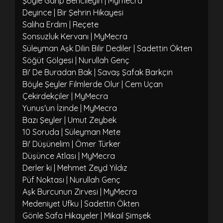
Şöyle Garip Bencileyin | Mymecra
Deyince | Bir Şehrin Hikayesi
Saliha Erdim | Reçete
Sonsuzluk Kervanı | MyMecra
Süleyman Aşk Dilin Bilir Dediler | Sadettin Ökten
Söğüt Gölgesi | Nurullah Genç
Bi' De Buradan Bak | Savaş Şafak Barkçin
Böyle Şeyler Filmlerde Olur | Cem Uçan
Çekirdekçiler | MyMecra
Yunus'un İzinde | MyMecra
Bazı Şeyler | Umut Zeybek
10 Soruda | Süleyman Mete
Bi' Düşünelim | Ömer Türker
Düşünce Atlası | MyMecra
Derler ki | Mehmet Zeyd Yıldız
Püf Noktası | Nurullah Genç
Aşk Burcunun Zirvesi | MyMecra
Medeniyet Ufku | Sadettin Ökten
Gönle Safa Hikayeler | Mikail Şimşek