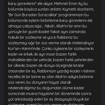
karşı görevlerini" ele alıyor. Mehmet Emin Ay bu
bölümde başlıca şunları anlattı; Kıymetli dostlarım,
'Bir Gün Buradan Soracaklar' programımızın bu
bölümünde eşlerin birbirlerine karşı görevlerini ele
almaya çalışacağız... Nikah, Allah'ın bir emri bu
yönüyle bir güzel ibadet fakat aynı zamanda
hukuki bir sözleşme ve yüce Rabbimiz bu
sözleşmeyi ağır bir söz verme olarak nitelendiriyor
Kur'an-ı Kerim'inde. Çünkü öylesine bir sözleşme ki
kadın ve erkek, iki ayrı insan bazen farklı
mahallelerden bir şehirde, bazen farklı şehirlerden
bir ülkede, bazen de dünya ölçeğinde kıtalar
ötesinden bir eş, Rabbimizin yazdığı kader-i ilahinin
tecellisi ile bir birine eş olan Allah'ın adıyla birbirine
söz veren, bu dünyanın hayat olarak
nitelendirdiğimiz bu doğumdan ölüme kadar
sürecinde insana hayatının bir döneminde sonra
yol arkadaşlığı eden bir eş dolayısıyla büyük bir
sözleşme, önemli bir söz verme ve ahitleşme...