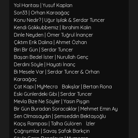
Yol Haritası | Yusuf Kaplan
Son33 | Orhan Karaağaç
Konu Nedir? | Uğur Işılak & Serdar Tuncer
Kendi Gökkubbemiz | İbrahim Kalın
Dinle Neyden | Ömer Tuğrul İnançer
Çıktım Erik Dalına | Ahmet Özhan
Biri Bir Gün | Serdar Tuncer
Başarı Bedel İster | Nurullah Genç
Derdini Söyle | Hayati İnanç
Bi Mesele Var | Serdar Tuncer & Orhan
Karaağaç
Çat Kapı | MyMecra
Bakışlar | Bertan Rona
Eski Günlerdeki Gibi | Serdar Tuncer
Mevla Bize Ne Söyler | Yasin Pişgin
Bir Gün Buradan Soracaklar | Mehmet Emin Ay
Sen Olmasaydın | Şemseddin Bektaşoğlu
Kaçış Rampası | Talha Gülören
İzler
Çağrışımlar | Savaş Şafak Barkçin