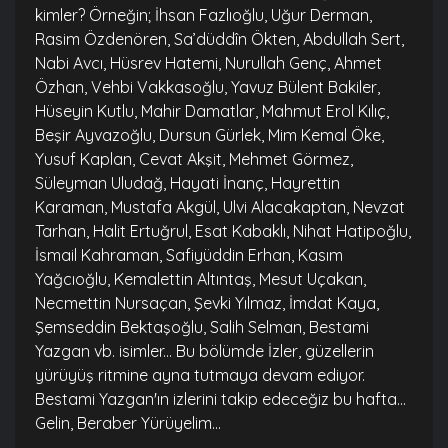
kimler? Örneğin; İhsan Fazlıoğlu, Uğur Derman,
Rasim Özdenören, Sa’düddîn Ökten, Abdullah Sert,
Nabi Avcı, Hüsrev Hatemi, Nurullah Genç, Ahmet
Özhan, Vehbi Vakkasoğlu, Yavuz Bülent Bakiler,
Hüseyin Kutlu, Mahir Damatlar, Mahmut Erol Kılıç,
Beşir Ayvazoğlu, Dursun Gürlek, Mim Kemal Öke,
Yusuf Kaplan, Cevat Akşit, Mehmet Görmez,
Süleyman Uludağ, Hayati İnanç, Hayrettin
Karaman, Mustafa Akgül, Ulvi Alacakaptan, Nevzat
Tarhan, Halit Ertuğrul, Esat Kabaklı, Nihat Hatipoğlu,
İsmail Kahraman, Safiyüddin Erhan, Kasım
Yağcıoğlu, Kemalettin Altıntaş, Mesut Uçakan,
Necmettin Nursaçan, Şevki Yılmaz, İmdat Kaya,
Şemseddin Bektaşoğlu, Salih Selman, Bestami
Yazgan vb. isimler... Bu bölümde İzler, güzellerin
yürüyüş ritmine ayna tutmaya devam ediyor.
Bestami Yazgan'ın izlerini takip edeceğiz bu hafta...
Gelin, Beraber Yürüyelim...