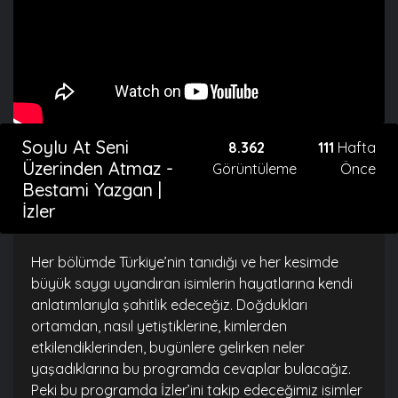
Soylu At Seni
8.362
111
Hafta
Üzerinden Atmaz -
Görüntüleme
Önce
Bestami Yazgan |
İzler
Her bölümde Türkiye’nin tanıdığı ve her kesimde
büyük saygı uyandıran isimlerin hayatlarına kendi
anlatımlarıyla şahitlik edeceğiz. Doğdukları
ortamdan, nasıl yetiştiklerine, kimlerden
etkilendiklerinden, bugünlere gelirken neler
yaşadıklarına bu programda cevaplar bulacağız.
Peki bu programda İzler’ini takip edeceğimiz isimler