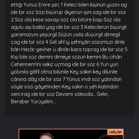
ettiği Yunus Emre şiiri; 1 Keleci bilen kişinün yüzini ag
ide bir söz Sözi bişürüp diyenün işini sag ide bir söz
2 Söz ola kese savaşı söz ola bitüre başı Söz ola
agulu aşı balıla yag ide bir söz 3 Kelecilerün bişürgil
yaramazunı şeşürgil Sözün usıla düşürgil dimegil
çag ide bir söz 4 Gel ahî iy şehriyâri sözümüzi dinle
bâri Hezâr gevher ü dînârı kara toprag ide bir söz 5
Kişi bile söz demini dimeye sözün kemini Bu cihân
Cehennem'ini sekiz uçmag ide bir söz 6 Yüri yüri
yolunıla gâfil olma bilünile Key sakın key dilünile
cânına dâg ide bir söz 7 Yûnus imdi söz yatından
söyle sözi gâyetinden Key sakın o şeh katından
seni ırag ide bir söz Devamı videoda... Gelin,
Beraber Yürüyelim...