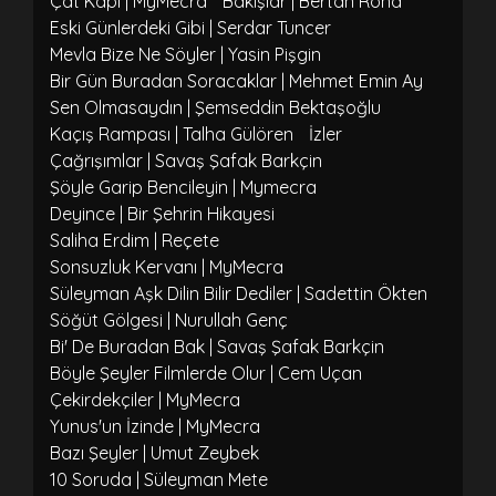
Çat Kapı | MyMecra
Bakışlar | Bertan Rona
Eski Günlerdeki Gibi | Serdar Tuncer
Mevla Bize Ne Söyler | Yasin Pişgin
Bir Gün Buradan Soracaklar | Mehmet Emin Ay
Sen Olmasaydın | Şemseddin Bektaşoğlu
Kaçış Rampası | Talha Gülören
İzler
Çağrışımlar | Savaş Şafak Barkçin
Şöyle Garip Bencileyin | Mymecra
Deyince | Bir Şehrin Hikayesi
Saliha Erdim | Reçete
Sonsuzluk Kervanı | MyMecra
Süleyman Aşk Dilin Bilir Dediler | Sadettin Ökten
Söğüt Gölgesi | Nurullah Genç
Bi' De Buradan Bak | Savaş Şafak Barkçin
Böyle Şeyler Filmlerde Olur | Cem Uçan
Çekirdekçiler | MyMecra
Yunus'un İzinde | MyMecra
Bazı Şeyler | Umut Zeybek
10 Soruda | Süleyman Mete