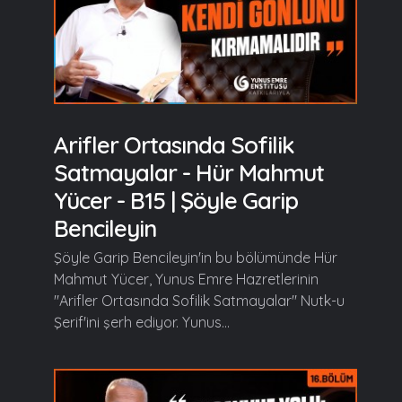
Arifler Ortasında Sofilik
Satmayalar - Hür Mahmut
Yücer - B15 | Şöyle Garip
Bencileyin
Şöyle Garip Bencileyin'in bu bölümünde Hür
Mahmut Yücer, Yunus Emre Hazretlerinin
"Arifler Ortasında Sofilik Satmayalar" Nutk-u
Şerif'ini şerh ediyor. Yunus...