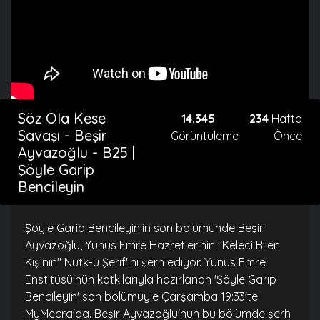
Söz Ola Kese
14.345
234
Hafta
Savaşı - Beşir
Görüntüleme
Önce
Ayvazoğlu - B25 |
Şöyle Garip
Bencileyin
Şöyle Garip Bencileyin'in son bölümünde Beşir
Ayvazoğlu, Yunus Emre Hazretlerinin "Keleci Bilen
Kişinin" Nutk-u Şerif'ini şerh ediyor. Yunus Emre
Enstitüsü'nün katkılarıyla hazırlanan 'Şöyle Garip
Bencileyin' son bölümüyle Çarşamba 19:33'te
MyMecra'da. Beşir Ayvazoğlu'nun bu bölümde şerh