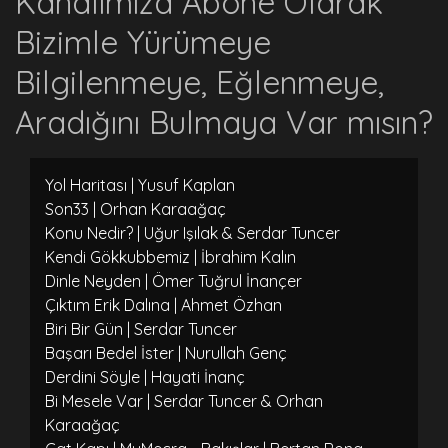
Kanalımıza Abone Olarak
Bizimle Yürümeye
Bilgilenmeye, Eğlenmeye,
Aradığını Bulmaya Var mısın?
Yol Haritası | Yusuf Kaplan
Son33 | Orhan Karaağaç
Konu Nedir? | Uğur Işılak & Serdar Tuncer
Kendi Gökkubbemiz | İbrahim Kalın
Dinle Neyden | Ömer Tuğrul İnançer
Çıktım Erik Dalına | Ahmet Özhan
Biri Bir Gün | Serdar Tuncer
Başarı Bedel İster | Nurullah Genç
Derdini Söyle | Hayati İnanç
Bi Mesele Var | Serdar Tuncer & Orhan
Karaağaç