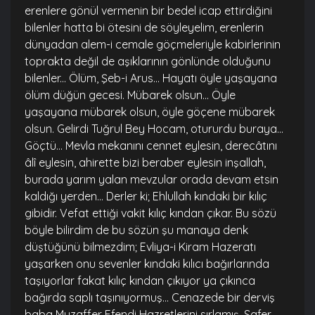
erenlere gönül vermenin bir bedel icap ettirdiğini
bilenler hatta bi ötesini de söyleyelim, erenlerin
dünyadan alem-i cemale göçmeleriyle kabirlerinin
toprakta değil de aşıklarının gönlünde olduğunu
bilenler... Ölüm, Şeb-i Arus... Hayatı öyle yaşayana
ölüm düğün gecesi. Mübarek olsun... Öyle
yaşayana mübarek olsun, öyle göçene mübarek
olsun. Gelirdi Tuğrul Bey Hocam, otururdu buraya...
Göçtü... Mevla mekanını cennet eylesin, derecâtını
âlî eylesin, ahirette bizi beraber eylesin inşallah,
burada yarım yalan mevzular orada devam etsin
kaldığı yerden... Derler ki; Ehlullah kındaki bir kılıç
gibidir. Vefat ettiği vakit kılıç kından çıkar. Bu sözü
böyle bilirdim de bu sözün şu manaya denk
düştüğünü bilmezdim; Evliya-i Kiram Hazeratı
yaşarken onu sevenler kındaki kılıcı bağırlarında
taşıyorlar fakat kılıç kından çıkıyor ya çıkınca
bağırda saplı taşınıyormuş... Cenazede bir derviş
baba Muzaffer Efendi Hazretlerini sırlamış, Safer