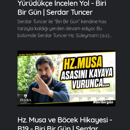
Yürüdükçe İncelen Yol - Biri
Bir Gün | Serdar Tuncer
Serdar Tuncer ile “Biri Bir Gün” kendine has
tarzıyla kaldığı yerden devam ediyor. Bu
bölümde Serdar Tuncer Hz. Süleyman'ı (a.s)...
Hz. Musa ve Böcek Hikayesi -
B19 - Biri Bir Gün | Serdar