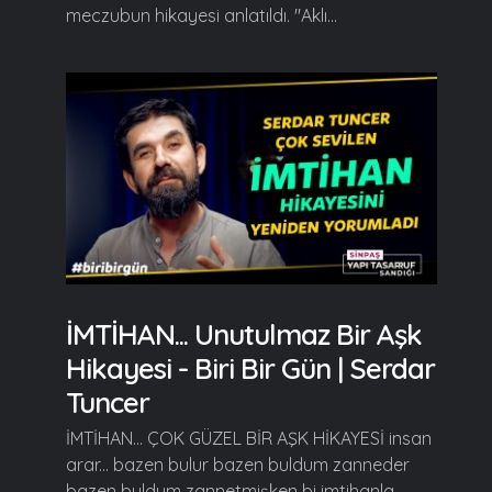
meczubun hikayesi anlatıldı. "Aklı...
İMTİHAN... Unutulmaz Bir Aşk
Hikayesi - Biri Bir Gün | Serdar
Tuncer
İMTİHAN... ÇOK GÜZEL BİR AŞK HİKAYESİ insan
arar... bazen bulur bazen buldum zanneder
bazen buldum zannetmişken bi imtihanla...