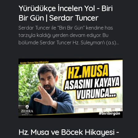
Yürüdükçe İncelen Yol - Biri
Bir Gün | Serdar Tuncer
Serdar Tuncer ile “Biri Bir Gün” kendine has
tarzıyla kaldığı yerden devam ediyor. Bu
bölümde Serdar Tuncer Hz. Süleyman'ı (a.s)...
Hz. Musa ve Böcek Hikayesi -