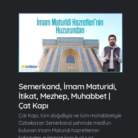
Semerkand, İmam Maturidi,
İtikat, Mezhep, Muhabbet |
Çat Kapı
Çat Kapı, tüm doğallıyla ve tüm muhabbetiyle
Özbekistan Semerkand şehrinde medfun
bulunan İmam Maturidi hazretlerinin
kabrinden evlerinize konuk oluyor... ...