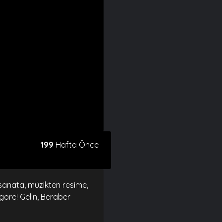
199
Hafta Önce
 sanata, müzikten resime,
göre! Gelin, Beraber