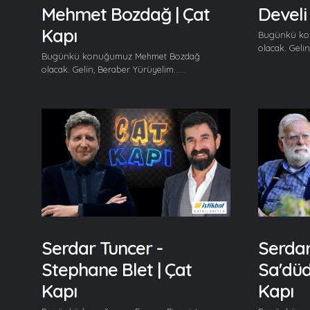
Mehmet Bozdağ | Çat
Develi
Kapı
Bugünkü kon
olacak. Gelin
Bugünkü konuğumuz Mehmet Bozdağ
olacak. Gelin, Beraber Yürüyelim......
Serdar Tuncer -
Serdar
Stephane Blet | Çat
Sa'düd
Kapı
Kapı