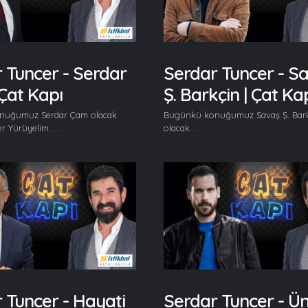
 Tuncer - Serdar
Serdar Tuncer - S
Çat Kapı
Ş. Barkçin | Çat Ka
nuğumuz Serdar Çam olacak.
Bugünkü konuğumuz Savaş Ş. Bar
r Yürüyelim......
olacak....
 Tuncer - Hayati
Serdar Tuncer - Ü