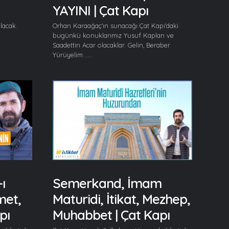
YAYINI | Çat Kapı
lacak.
Orhan Karaağaç'ın sunacağı Çat Kapı'daki
bugünkü konuklarımız Yusuf Kaplan ve
Saadettin Acar olacaklar. Gelin, Beraber
Yürüyelim......
ı
Semerkand, İmam
met,
Maturidi, İtikat, Mezhep,
pı
Muhabbet | Çat Kapı