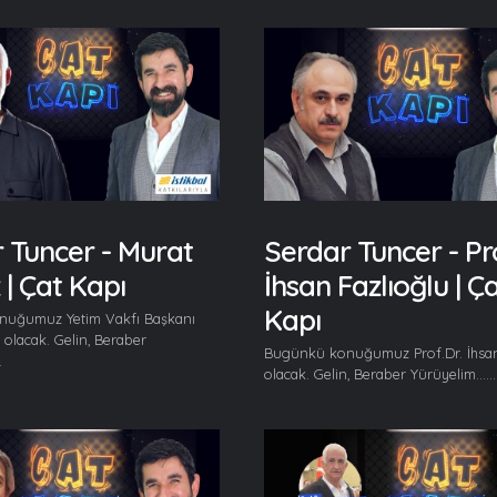
 Tuncer - Murat
Serdar Tuncer - Pro
 | Çat Kapı
İhsan Fazlıoğlu | Ç
Kapı
uğumuz Yetim Vakfı Başkanı
 olacak. Gelin, Beraber
Bugünkü konuğumuz Prof.Dr. İhsan
.
olacak. Gelin, Beraber Yürüyelim......