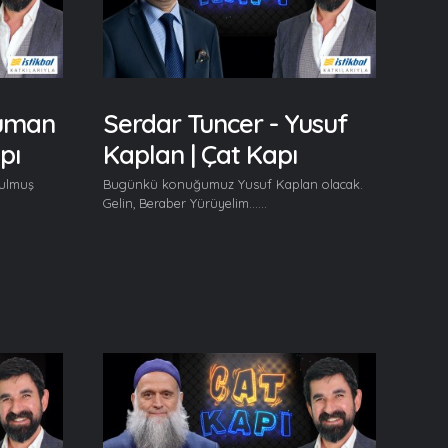
Numan
Serdar Tuncer - Yusuf
pı
Kaplan | Çat Kapı
ulmuş
Bugünkü konuğumuz Yusuf Kaplan olacak.
Gelin, Beraber Yürüyelim......