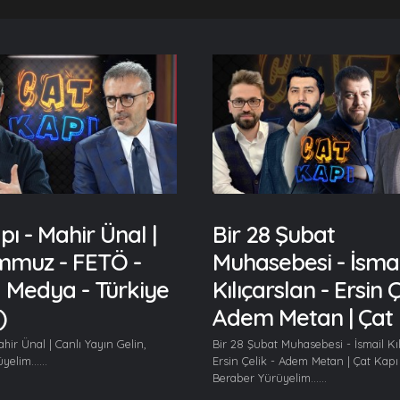
pı - Mahir Ünal |
Bir 28 Şubat
mmuz - FETÖ -
Muhasebesi - İsmai
 Medya - Türkiye
Kılıçarslan - Ersin Ç
)
Adem Metan | Çat 
hir Ünal | Canlı Yayın Gelin,
Bir 28 Şubat Muhasebesi - İsmail Kıl
elim......
Ersin Çelik - Adem Metan | Çat Kapı 
Beraber Yürüyelim......