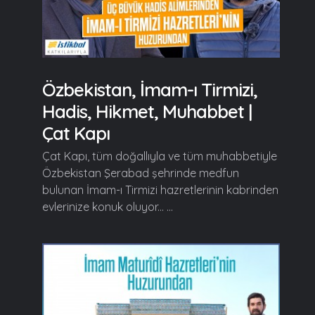
Özbekistan, İmam-ı Tirmizi,
Hadis, Hikmet, Muhabbet |
Çat Kapı
Çat Kapı, tüm doğallıyla ve tüm muhabbetiyle
Özbekistan Şerabad şehrinde medfun
bulunan İmam-ı Tirmizi hazretlerinin kabrinden
evlerinize konuk oluyor... ...