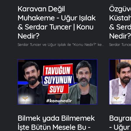
Karavan Değil
Özgüve
Muhakeme - Uğur Işılak
Küstahl
& Serdar Tuncer | Konu
& Serd
Nedir?
Nedir?
Serdar Tuncer ve Uğur Işılak ile “Konu Nedir?” kendine has muhabbetiyle kaldığı yerden devam ediyor. Bu bölümde 'Başkasının Yaptığı İş İnsana Neden Kolay Gelir?' vb. soru başlığı üzerine konuşuluyor. Her hafta başka başka konuları gönüllerinden geldiğince ele alan Serdar Tuncer ve Uğur Işılak bu bölümde 'Başkasının Yaptığı İş İnsana Neden Kolay Gelir?' vb. soru başlıklarından bahsediyor. Bu bölümde başlıca şunlar konuşuldu; Serdar Tuncer: Abi, her insana başkasının yaptığı iş kolay gelir de kendi işi zor gelirmiş. Şimdi burada oturunca teknik ekibin işi çok kolay geliyor bana kameranın karşısında otursaydın diyorum, rejide otursaydım diyorum. Onlar da diyorlar ki şu kadar hazırlık şu, bu filan kendi taraflarından bakınca şu programı biz yapsaydık kolay olurdu diyorlar. Ne diyeceksin? Uğur Işılak: Doğru. Şimdi meslekte çok fazla vakit eyledikten sonra hakikaten keyif aldığın şeyler azalıyor, onu artık bir mecburiyetten yapıyorsun. Öbür işlere tevessül ediyorsun, keşke onun yerinde olsaydım diyorsun yani işin stresi büyüyor. Detayı gördükçe işin stresi artar. Serdar Tuncer: Başkasının işinde de tam tersi. Detayını bilmediğin için kolay geliyor insana. Mesela? Uğur Işılak: Mesela diyelim ki şu anda senin yaptığın iş kameramana çok kolay gelebilir. Gelir oturur, iki ay sonra hemen değil ilk yaptığında çok keyifle yapar, ikincide belki biraz daha aynı keyifle yapar sonra eksiklerini görmeye başlar, sonra yetersizliğini fark eder, ondan sonra işin ne kadar zor olduğunu anlamaya başlar. Dolayısıyla bunun içinde bir süreç gerekiyor çünkü insan sürekli kendini tekrarlamak istiyor kolay olan bu. Çünkü mesela insan yeni şeyler öğrenmeye çok meyyal değildir aslında. Kafasındaki var olan kalıplarla hareket eder. İş zora bindiğinde, yeni şeyler öğrenmek zorunda kaldığında yeni şeyler öğrenmeye doğru yol alır... Devamı videoda... Gelin, Beraber Yürüyelim...
Bilmek yada Bilmemek
Bayra
İşte Bütün Mesele Bu -
- Uğur