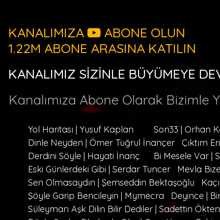
KANALIMIZA
ABONE OLUN
1.22M ABONE ARASINA KATILIN
KANALIMIZ SİZİNLE BÜYÜMEYE DE
Kanalımıza Abone Olarak Bizimle 
Yol Haritası | Yusuf Kaplan
Son33 | Orhan 
Dinle Neyden | Ömer Tuğrul İnançer
Çıktım Er
Derdini Söyle | Hayati İnanç
Bi Mesele Var |
Eski Günlerdeki Gibi | Serdar Tuncer
Mevla Bize
Sen Olmasaydın | Şemseddin Bektaşoğlu
Kaçı
Şöyle Garip Bencileyin | Mymecra
Deyince | Bi
Süleyman Aşk Dilin Bilir Dediler | Sadettin Ökten