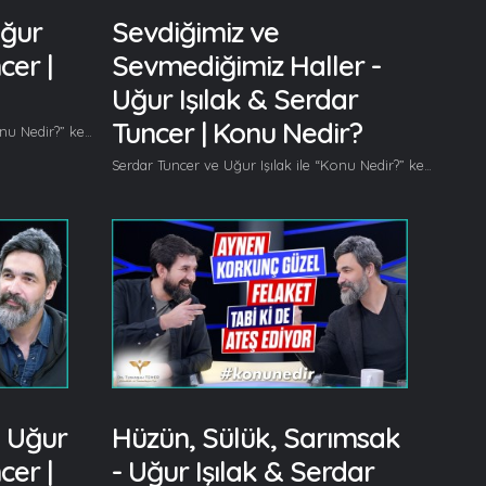
Uğur
Sevdiğimiz ve
cer |
Sevmediğimiz Haller -
Uğur Işılak & Serdar
Tuncer | Konu Nedir?
Serdar Tuncer ve Uğur Işılak ile “Konu Nedir?” kendine has muhabbetiyle kaldığı yerden devam ediyor. Bu bölümde, en sevdiğimiz ve hiç sevmediğimiz huylar üzerine konuşuluyor. Her hafta başka başka konuları gönüllerinden geldiğince ele alan Serdar Tuncer ve Uğur Işılak bu bölümde sevdiğimiz, sevmediğimiz huylardan ve daha bir çok konudan bahsediyor. Bu bölümde başlıca şunlar konuşuldu; Serdar Tuncer: Abi en çok hangi şairin şiirleri ezberindedir? Uğur Işılak: Necip Fazıl ve Abdürrahim Karakoç Serdar Tuncer: Çile’den kaç şiir vardır ezberinde? Uğur Işılak: Hiç bilmiyorum. Yalnız şöyle bir şey, ezberimde olmasına gerek yok. Zaten ezberlemek için Çile okumadım hiç. Okuya okuya ezberliyorsun bazı mısralara, bazı kıtalara kaynaklı çocukluk, gençlik hafızası ezberlemiş oluyorsun zaten ama mesela bir çok böyle şiirin ilk satırını okursun ikinci satırını getirebilirim. Saymadım ama bir çok şiir ezberimdedir. Serdar Tuncer: Mesela öyle bir okuma şekli var mıdır? Bazen diyorlar ya abi nasıl ezberlediniz bu kadar? Ben kendimi tartıyorum aynı şey hani o koca koca şiirleri bile oturayım da ezberleyeyim hiç böyle bir şiir ezberlediğimi bilmiyorum. Okuya okuya, aşina ola ola bir bakmışsın ezberinde. Uğur Işılak: Ya aslında sevmek. Sevdiğin zaman, şiirin ruhuna, içine girdiğin zaman aslında farklı melekeler devreye giriyor yani bir perde aralanıyor. O esnada sen sen değilsin, hakikaten değilsin. Kafada şiirden başka hiç bir şey yok o şiir adeta senin hafızana yapışıyor, gönlüne yapışıyor yani kendisi hallediyor yapacağını, ne kadar ezbere girmesi gerektiğini de kendi belirliyor şiir. Serdar Tuncer: Bunda şiirin de etkisi var. Bazı şiir var kendini ezberletiyor sana, bazısı da var uğraş, debelen ezberleyemezsin. Uğur Işılak: Biraz da neyle ilgili biliyor musun? Şairin ruhaniyetiyle bağ kurmak yani ona benzer hissetmek hani ruh, kan bazı insanları daha çok çeker bu böyle bir şey. Ta ruhlar aleminde bir ünsiyet doğmuştur onun bir devamıdır, o şaire karşı senin ilgin, alakan çok daha fazla olur. Ondan sonra bir perde aralanır ondan sonra onun dünyasına girersin hatta ve hatta bu şiiri yazarken herhalde mimikleri şöyleydi, şurada yazmıştır diye hayal edersin. İlginç bir şeydir bu... Serdar Tuncer: Çok çok ilginç. Hani, kimin şiirini ezberlediğini söyle sana kim olduğunu söyleyeyim denilebilecek gibi bir şey... Devamı videoda... Gelin, Beraber Yürüyelim...
Serdar Tuncer ve Uğur Işılak ile “Konu Nedir?” kendine has muhabbetiyle kaldığı yerden devam ediyor. Bu bölümde, en sevdiğimiz ve hiç sevmediğimiz huylar üzerine konuşuluyor. Her hafta başka başka konuları gönüllerinden geldiğince ele alan Serdar Tuncer ve Uğur Işılak bu bölümde sevdiğimiz, sevmediğimiz huylardan ve daha bir çok konudan bahsediyor. 'Konu Nedir?' şöyle başladı; Serdar Tuncer: Abi şimdi bir hayatta yaşıyoruz ya... Uğur Işılak: Hangi hayatta? Serdar Tuncer: Bir hayatta yaşıyoruz. Hangi hayat deyince sanki başka bir hayat var. Uğur Işılak: Var. Serdar Tuncer: Başka hayat var da daha henüz orada yaşamadık. Uğur Işılak: Alem içinde alemler var. Serdar Tuncer: Gerçi yaşadığımız bir hayat daha var. Uğur Işılak: Hangisi? Serdar Tuncer: Şimdi ben ölümden sonrasını düşünerek henüz orada yaşamadık dedim de doğmadan önce yaşadığımız bir hayatta var. Uğur Işılak: Neresi, ruhlar alemi ilk yaratıldığımız yer. Serdar Tuncer: Tamam, bir. Altıyı tutturursan kebap ısmarlayacağım. Bir, ruhlar alemi tamam. Uğur Işılak: Ruhlar alemi, birinci vatanımız. İkinci vatan ana rahmi. Üçüncü hayat, geldik dünyaya. Serdar Tuncer: Üç Uğur Işılak: Öldük, kabir. Serdar Tuncer: Kabir hayatı, dört. Kebap gidiyor :) Uğur Işılak: Sonrasında berzah. Berzah alemi dediğimiz. Serdar Tuncer: Beş Uğur Işılak: Altıncısında da cennet veyahut cehennem. Serdar Tuncer: Kebap gitti :) Şimdi bir hayatta yaşıyoruz abi, içinde yaşadığımız hayat. Ya böyle çok sevdiğimiz bir takım huylar var, bir de hiç sevmediğimiz bir takım huylar var. Bunlar kendimizde de olabiliyor, bir başkasında da olabiliyor. İnsan genelde sevdiği huyları kendinde seyreder, sevmediği huyları başkasında seyreder. Aslında dönüp sevmediği huyları kendinde seyredebilene evliya diyorlar :) En sevdiğin huy ne? Uğur Işılak: Bilmiyorum. Serdar Tuncer: En sevdiğin huy, bi düşün tak diye cevap vermek zorunda değilsin. Bir de öncelik sırasına göre söylemeyelim. Ben mesela cömertliği çok severim, cömert adamı severim. Sen bir şey söyle abi? Muhabbetin devamı videoda... Gelin, Beraber Yürüyelim...
- Uğur
Hüzün, Sülük, Sarımsak
cer |
- Uğur Işılak & Serdar