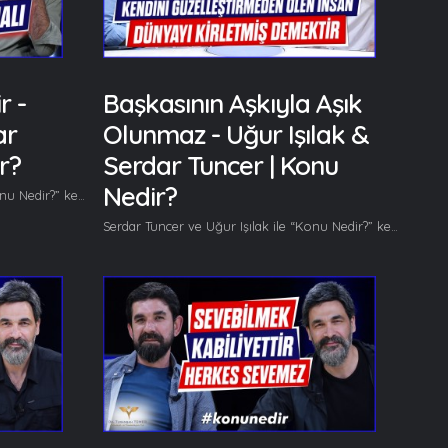
r -
Başkasının Aşkıyla Aşık
ar
Olunmaz - Uğur Işılak &
r?
Serdar Tuncer | Konu
Nedir?
Serdar Tuncer ve Uğur Işılak ile “Konu Nedir?” kendine has muhabbetiyle kaldığı yerden devam ediyor. Bu bölümde korkudan, hayvanlardan, sabırdan, ölümden konuşuluyor. Her hafta başka başka konuları gönüllerinden geldiğince ele alan Serdar Tuncer ve Uğur Işılak bu bölümde korkudan, hayvanlardan, sabırdan, ölümden bahsediyor. Bu bölümde başlıca şunlar konuşuldu; Serdar Tuncer: Abi hoşgeldin. Tefeül açar mısın abi hiç? Uğur Işılak: Hoşbulduk. Yok. Çok nadiren. Eskiden takvimlerde yapardım onu. Serdar Tuncer: Nasıl? Uğur Işılak: Açardım herhangi bir yeri o anda derdime halime şifa olur niyetiyle... Olur yani bulursun o niyetle açtığın zaman her söz mutlaka o günkü gündeminle alakalı sana bir şey söyler yani. Serdar Tuncer: Bazen denk mi geliyor acaba sen o ihtiyaç içinde olduğun için mi denk getiriyorsun? Uğur Işılak: Ben biraz inanmış olmaktan kaynaklı diye düşünüyorum. Yani bir şekilde denk düşürüyorsun sen onu. Uğur Işılak: Ben türkülerden de tefeül açıyorum bazen arabada. Binmişim, eve gidiyorum sıradaki türkü bana halimi söylesin diyorum bazen böyle bi denk düşüyor mahzun oluyorsun. Muhabbetin devamı videoda... Gelin, Beraber Yürüyelim...
Serdar Tuncer ve Uğur Işılak ile “Konu Nedir?” kendine has muhabbetiyle kaldığı yerden devam ediyor. Bu bölümde, yaşadığımız dünya ve kendi iç dünyamız konuşuluyor. Her hafta başka başka konuları gönüllerinden geldiğince ele alan Serdar Tuncer ve Uğur Işılak bu bölümde Gerçekten bir dünya var mı? Bu dünya bir rüya mı? vb. soru başlıklarından bahsediyor. Bu bölümde başlıca şunlar konuşuldu; Serdar Tuncer: Abi, ne düşünüyorsun dünya hakkında? Uğur Işılak: Bu ne biçim dar-ı dünya önü sonu belli değil diye bir şiir başladım devam ediyorum. Ben de soruyorum yani hala sormaktayım o soruyu. Bu ne biçim dar-ı dünya önü sonu belli değil... Belli değil, bilmiyoruz. Hakikaten dünya var mı onu da bilmiyoruz. Serdar Tuncer: Bu ne demek şimdi baba derin girdik, sert girdik mevzuya? Uğur Işılak: Yani bizim algıladığımız şekilde bir dünya var mı onu bilmiyoruz. Evet bir gezegenden bahsediliyor, yaşadığımız bir diyardan bahsediliyor, bir dar-ı dünyadan bahsediliyor ama gerçeği bu mu, bir hayal mi, bir rüya mı, bir yanılsama mı? İnsan oğlu uykudadır, öldüğü zaman uyanacak hadisinden mülhem söylüyorum bütün bunları. Bir varsayım mı bilmiyorum, bende soruyorum yani. Serdar Tuncer: Peki emin olduğumuz bir şey var. Şimdi bu dünyanın içinde biz yaşıyoruz, bir de içimizde yaşattığımız bir dünya var bunun varlığından biraz daha eminiz en azından. Bunda da var mı tereddüt yoksa..? Uğur Işılak: Şimdi hani düşünüyorsam o halde varım meselesi var ya o metafordan hareket edecek olursak onu biraz farklı yorumluyoruz aslında biz. Bu varlık sorgulaması, dünya sorgulaması bir ömür devam ediyor yani gerçekten bir dünya var mı? Gerçekten ben var mıyım? Gerçekten şu gördüğümüz canlılar, mahluklar hakikaten var mı yoksa bir varsayım mı?... Devamı videoda... Gelin, Beraber Yürüyelim...