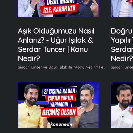
Aşık Olduğumuzu Nasıl
Doğru E
Anlarız? - Uğur Işılak &
Yapılır
Serdar Tuncer | Konu
Serdar
Nedir?
Nedir?
Serdar Tuncer ve Uğur Işılak ile “Konu Nedir?” kendine has muhabbetiyle kaldığı yerden devam ediyor. Bu bölümde "Aşık Olduğumuzu Nasıl Anlarız?" sorusu cevaplanıyor. Her hafta başka başka konuları gönüllerinden geldiğince ele alan Serdar Tuncer ve Uğur Işılak bu bölümde Mutlu "Aşık Olduğumuzu Nasıl Anlarız?" sorusundan bahsediyor. Bu bölümde başlıca şunlar konuşuldu; Serdar Tuncer: Abi, göz diyor görmeye perdedir, kulakta duymaya perdedir. Uğur Işılak: Doğru demiş kim demişse. Serdar Tuncer: Şimdi biz bu yaşa geldik ya göz gözlük falan arıyor onun için böyle görmeye perdedir göz aslında çokta matah bir şey değildir falan... Kulakta yarın bir gün ağır işitmeye falan başlayacak o zaman da kulak duymaya perdedir... Ne geliyor gönlüne bunu duyunca? Göz niye görmeye perde olsun? Uğur Işılak: Sen hangi manada söylüyorsun? Serdar Tuncer: Sen hangi manada anladın? :) Uğur Işılak: Ben hemen diğer manada anladım tabi... Serdar Tuncer: Nasıl? Uğur Işılak: Aklım hayalime perde gördüğüm yetmiyor bana Sırrım aşikar her yerde erdiğim yetmiyor bana... ...diye devam eden bir şiir... Serdar Tuncer: Niye böyle bir şey dedin? Uğur Işılak: Çünkü akıl hayale perde, hayal aslında bulunduğumuz noktanın çok çok ötesine gidecek akıl ona hep engel oluyor, akıl önünde bir perde olarak duruyor. Diyor ki yani bu mantıklı değil, akıllı bir iş değil diyor, yaptığın doğru bir şey değil diyor yani sürekli bir kontrol, bir denetim mekanizması. Ne kadar doğru çalıştığı da tartışılır... Serdar Tuncer: Gönlüm uçmak isterken gökteki ülkelere Ayağım takılıyor yerdeki gölgelere gibi... Uğur Işılak: Onun için akıl hayale perde. Aslında akıl olmasa yani delilerin hayali hangi boyuttadır böyle bir 3 dakikalığına o boyutta olmak isterdim. Hakikaten bizim belki bir ömür kuramadığımız hayali onlar kuruyor, göremediğimiz gerçekleri onlar görüyor... Devamı videoda... Gelin, Beraber Yürüyelim...