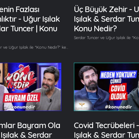
nin Fazlası
Üç Büyük Zehir - 
ıktır - Uğur Işılak
Işılak & Serdar Tun
ar Tuncer | Konu
Konu Nedir?
Serdar Tuncer ve Uğur Işılak ile “Konu Nedir?” kendine has muhabbetiyle kaldığı yerden devam ediyor. Bu bölümde Neyi yaptığın mı? Nasıl yaptığın mı? Niçin yaptığın mı? Hangisi önemli? Soru başlıkları üzerine konuşuluyor. Her hafta başka başka konuları gönüllerinden geldiğince ele alan Serdar Tuncer ve Uğur Işılak bu bölümde Neyi yaptığın mı? Nasıl yaptığın mı? Niçin yaptığın mı? Hangisi önemli? Soru başlıklarından bahsediyor. Bu bölümde başlıca şunlar konuşuldu; Serdar Tuncer: Geçen ilginç bir şey oldu. Uğur Işılak: Hayr olsun?... Serdar Tuncer: Berbere gitmek ilginç bir şey değil de :) 12:30’da gittim berbere. Ertesi gün çekim var, sağ olsun arkadaşlar bekledi. İlginç olan şu berberde 04:00’e kadar oturduk. Berber muhabbetli bir oğlan bi de kaptanımız var o da uçuştan dönmüş. Bakmış berberin ışığı yanıyor, muhabbet vardır diye o da gelmiş. 3 tane türkü dinledik, o 3 türküyle sarhoş olduk, başladık sohbet muhabbet, başladık sohbet muhabbet… Bugün programı o türkülerden biriyle bitirelim?... Uğur Işılak: Tamam, inşallah… Serdar Tuncer: Sen ne yaptın abi? Uğur Işılak: Ne yapayım… Serdar Tuncer: İlginç bir şey yaptın mı? Uğur Işılak: Yok. Serdar Tuncer: Nasıl? Uğur Işılak: Aynı… Serdar Tuncer: Daha ne yaptın? Uğur Işılak: Aynı abi aynı :) Serdar Tuncer: Uşak tarafında böyle sorarlar abi. N’aptın gali? İyiii diyorsun. Daha n’aptın gali?  Bir gün bi Uşaklı dedi ki: Abi bunu durdurmanın tek bir yolu var. Ne dedim? Sen n’aptın gali diyeceksin bırak o düşünsün dedi. :) Uğur Işılak: Çok güzel Serdar Tuncer: İnsanın ne yaptığı önemli, nasıl yaptığı önemli, niçin yaptığı önemli. Sende en önde duran hangisi abi? Devamı videoda… Gelin, Beraber Yürüyelim...
mlar Bayram Ola
Covid Tecrübeleri 
 Işılak & Serdar
Işılak & Serdar Tun