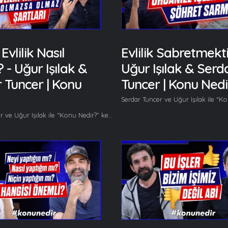
vlilik Nasıl
Evlilik Sabretmekti
? - Uğur Işılak &
Uğur Işılak & Serd
 Tuncer | Konu
Tuncer | Konu Nedi
Serdar Tuncer ve Uğur Işılak ile “Konu Nedir?” kendine has muhabbetiyle kaldığı yerden devam ediyor. Bu bölümde "Doğru Evlilik Nasıl Yapılır?" sorusu cevaplanıyor. Her hafta başka başka konuları gönüllerinden geldiğince ele alan Serdar Tuncer ve Uğur Işılak bu bölümde Mutlu 'Bir Evlilik Yapmanın Olmazsa Olmaz Şartları'ndan bahsediyor. Bu bölümde başlıca şunlar konuşuldu; Serdar Tuncer: Abi, geçen program evlilik sabretmektir dedik, programda sadece bunu konuşmadık da başlığı öyle attık. Gençler yazıyorlar; sabretmemizi, en azından fazla sabretmemizi gerektirmeyecek bir evlilik nasıl olur diye? İyi bir evlilik nasıl yapılır sayın Işılak? Uğur Işılak: Ya evlilik uzmanıyım gibi soruyorsun :) Serdar Tuncer: Ya en azından tecrübemiz var, gördüklerimiz var, duyduklarımız, okuduklarımız var. Uğur Işılak: Eyvallah. Yav aslında kadın deyince pozitif ayrımcılık falan diyorlar, işte erkektir, kadındır böyle ben bu ayrımlara karşıyım yani dişilik değil kişilik önemli. Aslolan kişilik. Aslında ikili münasebetler hemcinsler arasında da dikkatle yürütülmesi gereken ilişkiler. Mesela bir hemcinsinle saygı ve sevgi dairesinde yani burada bir kırmızı çizgi var saygı dairesini aşmayacaksın, sevgi dairesini de aşmayacaksın. Yani seni seven yahut senin sevdiğin kişi senin kölen değil, sana hayatı boyunca tabii olmak zorunda değil. Mesela beklenti de sınırı aşmaktır. Seviyorsam, e sende seviyorsan o zaman bunu yapmak zorundasın. Yok. İnsanların bir sınırı var bu sınıra saygı göstermek yani bu hemcinslerimiz arasındaki dostluk münasebetlerinde de bu böyle, karşı cins münasebetlerinde de böyle... Devamı videoda... Gelin, Beraber Yürüyelim...