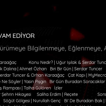
VAM EDİYOR
Yürümeye Bilgilenmeye, Eğlenmeye, A
Karaağaç
Konu Nedir? | Uğur Işılak & Serdar Tun
ik Dalına | Ahmet Özhan
Biri Bir Gün | Serdar Tuncer
 Serdar Tuncer & Orhan Karaağaç
Çat Kapı | MyMecr
 Ne Söyler | Yasin Pişgin
Bir Gün Buradan Soracaklar
ş Rampası | Talha Gülören
İzler
r Şehrin Hikayesi
Saliha Erdim | Reçete
Son
Söğüt Gölgesi | Nurullah Genç
Bi' De Buradan Bak |