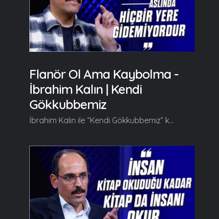
Flanör Ol Ama Kaybolma -
İbrahim Kalın | Kendi
Gökkubbemiz
İbrahim Kalın ile “Kendi Gökkubbemiz” kendine has üslubuyla farklı ufuklara yelken açtırmaya kaldığı yerden devam ediyor. Her hafta farklı konulara değinerek izleyicilerine yeni fikir kapıları aralayan İbrahim Kalın bu bölümde "Flanör, İnsan, Şehir ve Ünsiyet" kavramları üzerinde duruyor. Kendi Gökkubbemiz'in yeni bölümde başlıca şunlar konuşuldu; Serdar Tuncer: Hocam hoş geldiniz, safa getirdiniz. Nasılsınız görüşmeyeli? İbrahim Kalın: Hoş bulduk, safa bulduk. İyiyiz hamd olsun, çok şükür, her halimize şükür. Serdar Tuncer: Eyvallah. Böyle bir Flanör olma haliyle hayatı idame ettirmeye devam diyebilir miyiz? İbrahim Kalın: Evet, diyebiliriz :) İnsan bazen Flanör olmalı. Flanör olmak ne demek? Bir şehirde, bir yerde, bir köyde, kasabada, ormanda, sahilde çok hesap kitap, plan program yapmadan yürüyüşe çıkmak... İnsanın bir anlamda kendini ait hissettiği yerde bir akışa bırakması ve yeni keşiflere kendini hazır kılması demek. Flanör bir şekilde dolanmak şehrin bazen öyle yerlerini keşfetmenize vesile olur ki planlı programlı, rehberli gezilerden çok daha fazlasını öğrenirsiniz çünkü artık şehir sizi gezdirmeye başlar. Birisi, elinizdeki kılavuz vesair değil, şehrin kendisi sizi açmaya başlar. Kendini size açmaya, bu vesile ile de sizi açmaya başlar... Ben mesela bir şehre gittiğimde, kendi şehirlerimiz olsun ya da yurtdışında başka bir şehir olsun genelde bunu yapmaya çalışıyorum tabi ki imkanlar el verdiğinde çünkü görevimiz gereği her şey planlı programlı olmak durumunda elbette, bunu yadsımadan, göz ardı etmeden ama o plan programın içerisinde o esnekliği bir gezinin, bir yere yarım saatliğine bile gitmenin keyfini, inceliğini, o letafetini de kaybetmeyecek şekilde bir plan programla yürümek daha keyifli geliyor bana. Mesela bir şehre gittiğimde... Devamı videoda... Gelin, Beraber Yürüyelim...