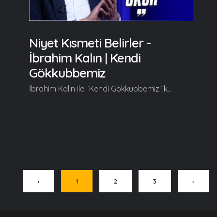
Niyet Kısmeti Belirler -
İbrahim Kalın | Kendi
Gökkubbemiz
İbrahim Kalın ile “Kendi Gökkubbemiz” kendine has üslubuyla farklı ufuklara yelken açtırmaya kaldığı yerden devam ediyor. Her hafta farklı konulara değinerek izleyicilerine yeni fikir kapıları aralayan İbrahim Kalın bu bölümde Niyet ve Kısmet kavramları üzüründe duruyor. Kendi Gökkubbemiz'in yeni bölümde başlıca şunlar konuşuldu; Serdar Tuncer: Hocam hoş geldiniz. Bu bölüm size şunu sormak istiyorum; Niyet diye bir gerçek. Müminin niyeti amelinden üstündür, niyetler amellere göredir, niyet hayr akıbet hayr, neye niyet neye kısmet... Hep dilimizde dolanır da dilimize (gönlümüze) pek düşmez... Ne diyeceksiniz niyet için? İbrahim Kalın: Hoş bulduk. Bu tabirlerin en güzellerinden bir tanesi 'neye niyet, neye kısmet.' Bazen tersinden anlıyoruz onu. Hayır. biz bir şeye niyet ettik karşımıza bu çıktı, olmadı, plan tutmadı gibi düşünüyoruz da halbuki tam tersi. Bu ifade diyor ki; neye niyet edersen kısmetini o belirler. Kısmetini belirleyen baştaki niyetindir. Niyetin oranında sana kısm ediliyor yani taksim ediliyor, veriliyor. Dolayısıyla kısmet niyetten bağımsız değil. Kısmet olarak önüne çıkan şey niyetinde belirleniyor. O yüzden bunu hem bir dua hem bir düstur olarakta 'niyet hayr, akıbet hayr' demişler. Yani niyetin hayır olsun, iyi, güzel olsun ki akıbeti, sonu, neticesi güzel olsun... Devamı videoda... Gelin, Beraber Yürüyelim...
‹
1
2
3
›