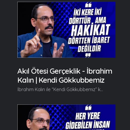
Akıl Ötesi Gerçeklik - İbrahim
Kalın | Kendi Gökkubbemiz
İbrahim Kalın ile “Kendi Gökkubbemiz” kendine has üslubuyla farklı ufuklara yelken açtırmaya kaldığı yerden devam ediyor. Her hafta farklı konulara değinerek izleyicilerine yeni fikir kapıları aralayan İbrahim Kalın bu bölümde "Varolmak ve Bulmak" kavramları üzerinde duruyor. Kendi Gökkubbemiz'in yeni bölümde başlıca şunlar konuşuldu; Serdar Tuncer: Hocam hoş geldiniz, safalar getirdiniz. İbrahim Kalın: Hoş bulduk, sağolun. Serdar Tuncer: Geçen programı izleyenler Flanör olmak üzerine söyleştiğimizi fark edecekler, bilecekler. Orada bahsi geçen bir mevzu vardı beni etkiledi. Müsadenizle oradan devam edelim... Fotoğraf kendini bazen verir, bana verilmiştir dediniz. İnsan bazen kendisi çeker bazen de bir fotoğraf lütfedilir. Bu sadece fotoğrafta değil hayatın her sahasında... Geçen Ramazan Sadeddin Ökten hocayla konuşuyoruz, dedi ki; Nevâfil ile tanıştım. Nevâfilin ne olduğunu bilmeyen bir zat değildi, nevâfili olan da bir zattı ama tanıştı... Bizim tanışıklığımız sokakta geçerken merhabalaşmak gibi ama hocanın ifadesinden anladım ki nevâfil gelmiş eve misafir olmuş... Benim almamla onun bana verilmesi, benim aramamla onun bana buldurulması. Aradaki fark ne? İbrahim Kalın: Var olmak bulmaktır. Bir şeyin var olması demek onun bulunması demektir. Hoş bulduk diyoruz ya... Hoş geldiniz, hoş bulduk. Türkçe'deki en leziz, en nefis kelimelerden birisidir. Hoş geldiniz ve cevap olarak siz diyorsunuz ki hoş bulduk... Neyi bulduk? İnsanı bulduk, güler yüzü bulduk, bir hâli bulduk, bir mekanı bulduk dimi... Bulmanın kendisi o kadar varoluşsal bir eylemdir ki sadece basit bir hoş bulduk kelimesinin içinden çok varoluşsal bir eylemi gizlemiş bizim dilimiz. Açtığınız zaman olmak, bulmak, varolmak hepsi birlikte karşınıza çıkıveriyor, arz-ı endam ediyor... Bunu niye söylüyorum? Büyük sanat eserleri, büyük manevi haller, büyük ilmi keşifler, fikir, düşünce dünyasının büyük keşifleri böyle bir bulma sürecini ifade eder. Tabi ki arayan sanatkar, düşünür, kişi arıyor, onu ortaya çıkartmak için bir çaba ortaya koyuyor ama neticede ortaya çıkan şey sadece benim oturup kendi zihnimde, kendi elimle, elimdeki malzeme ile yapıp icad ettiğim bir şey değil tam tersine benim aradaki perdeleri kaldırarak kendi ruhumdaki duyguyu, ışığı, fikri, niyeti katarak beraber inşa ettiğim bir şey. İcat kelimesi de vücutla aynı kökten geliyor zaten... Devamı videoda... Gelin, Beraber Yürüyelim...