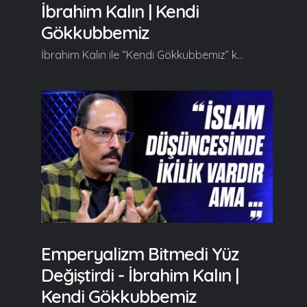
İbrahim Kalın | Kendi
Gökkubbemiz
İbrahim Kalın ile “Kendi Gökkubbemiz” kendine has üslubuyla farklı ufuklara yelken açtırmaya kaldığı yerden devam ediyor. Her hafta farklı konulara değinerek izleyicilerine yeni fikir kapıları aralayan İbrahim Kalın bu bölümde "Hikaye, Yaratmak ve Alem" kavramları üzerinde duruyor. Kendi Gökkubbemiz'in yeni bölümde başlıca şunlar konuşuldu; Serdar Tuncer: Hocam hoş geldiniz. Biz yarım kalan sohbetleri seviyoruz ya da bitmeyen sohbetleri mi seviyoruz desek daha doğru olacak... İbrahim Kalın: Hoş bulduk, teşekkür ederim. İyi sohbet bitmez. Hep yeni kapılar açılır... Şehrazat'ın hikayesini hepimiz biliyoruz ne azından mealen Binbir Gece Masalları'nda Şehrazat hayatta kalmak için her gün bir hikaye anlatmak zorundadır... Borges buradan hareketle diyor ki; "Ben hayatta ne yaptıysam Binbir Gece Masalları sayesinde yaptım. Bana Şehrazat diyin." O cümlesi üzerinde düşünürken dedim ki aslında hepimiz hayatta kalmak için bir hikaye anlatmak zorunda değil miyiz? Hayatımızı anlamlandırmak için, yaşadıklarımıza bir mana katmak için, bir bütünlük, bir yapı, bir çerçeve, bir pencere tutabilmek, bir ışık tutabilmek için bizimde aslında her gün bir hikaye anlatmamız gerekiyor. Hikaye kelimesini burada yaşadığımız, yaptığımız, ettiğimiz şeyin bir maksada doğru ilerlemesi manasında kullanıyorum. Bir yere doğru gidiyorsa hikaye oluyor öbür türlü detay oluyor, öbür türlü malumat oluyor, kronoloji oluyor, vakanüvistlik oluyor. O yüzden dilde bir şekilde ifade edilmeyen hiçbir şey gerçek manada var olmuyor. İfade şekli de bir hikayeye dönüştüğü zaman, bir sohbete dönüştüğü zaman, birbirine eklenerek devam ettiği zaman anlamlı hale geliyor... Öyle ki bundan dolayı tüm kutsal kitaplar kıssalar anlatırlar... Devamı videoda... Gelin, Beraber Yürüyelim...
Emperyalizm Bitmedi Yüz
Değiştirdi - İbrahim Kalın |
Kendi Gökkubbemiz