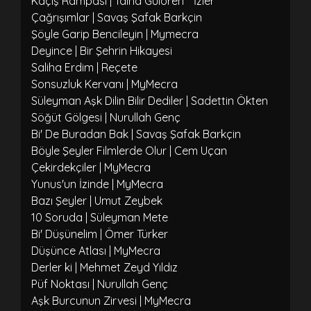
Kaçış Rampası | Talha Gülören
İzler
Çağrışımlar | Savaş Şafak Barkçin
Şöyle Garip Bencileyin | Mymecra
Deyince | Bir Şehrin Hikayesi
Saliha Erdim | Reçete
Sonsuzluk Kervanı | MyMecra
Süleyman Aşk Dilin Bilir Dediler | Sadettin Ökten
Söğüt Gölgesi | Nurullah Genç
Bi' De Buradan Bak | Savaş Şafak Barkçin
Böyle Şeyler Filmlerde Olur | Cem Uçan
Çekirdekçiler | MyMecra
Yunus'un İzinde | MyMecra
Bazı Şeyler | Umut Zeybek
10 Soruda | Süleyman Mete
Bi' Düşünelim | Ömer Türker
Düşünce Atlası | MyMecra
Derler ki | Mehmet Zeyd Yıldız
Püf Noktası | Nurullah Genç
Aşk Burcunun Zirvesi | MyMecra