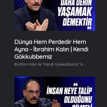
Dünya Hem Perdedir Hem
Ayna - İbrahim Kalın | Kendi
Gökkubbemiz
İbrahim Kalın ile “Kendi Gökkubbemiz” kendine has üslubuyla farklı ufuklara yelken açtırmaya kaldığı yerden devam ediyor. Her hafta farklı konulara değinerek izleyicilerine yeni fikir kapıları aralayan İbrahim Kalın bu bölümde "dünyadadır ama dünyadan değildir" sözü üzerinde duruyor. Kendi Gökkubbemiz'in yeni bölümde başlıca şunlar konuşuldu; Serdar Tuncer: Hocam hoş geldiniz, safa getirdiniz. Dünyanın meselelerini iki bölümdür çözmeye çalışıyoruz ama bir de insanın meseleleri var ona dair bir şey soracağım. Programların birinde demiştiniz ki yoklukla imtihanı verdik ama varlık imtihanını verebiliyor muyuz emin değilim dediniz. Dışarıda ayartıcı bir dünya var... Daha güzeline sahip ol, daha iyisini al, sen hepsine layıksın, araban şu olsun, evin böyle olsun filan diyor... Müslümanca duruş... Mesela Nuri Pakdil abi anti kapitalist diye kendisini tarif ederdi. Biraz bunu ihtiva ediyor sanki... İnsan ne yapar da buraya gelir? Ne yaparsak eşyaya, dünyaya, maddeye karşı müslümanca bir duruş sergilemiş olabiliriz? İbrahim Kalın: Meşhur bir söz vardır biliyorsunuz arifler söylemiştir sufiler için; dünyadadır ama dünyadan değildir. Dünyada olup dünyadan olmamak... Dünyalı olmamak önemli. Dünyada olduğumuzu unutmadan bizim serüvenimiz burada, bizim imtihan dünyamız burada. bize bu kadar nimetin ikramı yapıldığı yer burası bunları göz ardı etmeyelim çünkü dünya dediğimiz şeyde metafizik anlamda aynı anda hem Cenab-ı Hakk'a bir ayna tutan hem de onu perdeleyen bir hakikattir. Ona ayna tutar çünkü onun tecellisidir. Her baktığımız, gördüğümüz şey onun yaratıcı iradesinin neticesinde ortaya çıkmıştır ve onlardan hareketle biz yaratıcıya gideriz, o bağ zaten içimizde varsa o bağı kuvvetlendiririz. Ama dünya aynı zamanda bir perdedir... Devamı videoda... Gelin, Beraber Yürüyelim...