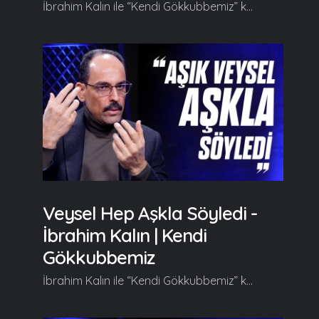
İbrahim Kalın ile “Kendi Gökkubbemiz” kendine has üslubuyla farklı ufuklara yelken açtırmaya kaldığı yerden devam ediyor. Her hafta farklı konulara değinerek izleyicilerine yeni fikir kapıları aralayan İbrahim Kalın bu bölümde "Müzik ve Varlık" kavramları üzerinde duruyor. Kendi Gökkubbemiz'in yeni bölümde başlıca şunlar konuşuldu; İbrahim Kalın: Cinuçen Tanrıkorur Hoca konser verdiğinde Türk müziğini, sanat müziğini ve değişik türlerini de anlatmayı severdi. Okuyacağı eserin, bestenin hikayesini anlatırdı, makamını anlatırdı, duygusunu anlatırdı. Sözün manasını ve hikayesini anlatırdı. Onları anlatmayı severdi ve bu faaliyetine yani bu konser içinde bunu anlatmaya konserans derdi. Konferansla konseri birleştiren bir üslubu, tarzı vardı. Bazen ihtiyaç var diyorum buna. Çünkü bazen biz müziğe haksızlık edip onu sadece eğlence gibi tasvir ediyoruz zihnimizde. Elbette öyle bir tarafı vardır yani insanın gönlünü ferahlatan bir tarafı vardır, hafifletici bir tarafı elbette vardır. Ona göre de müzik vardır ama eğlenceden ibaret değildir, eğlenceye indirgenemeyecek kadar yüce duyguları, yüksek duyguları da ifade etme kabiliyetine sahip olan bir sanat tarzıdır. O yüzden müziğe böyle bir eğlence gibi bakmak yerine ifade ettiğim manayı içimize alıp özümseyip onunla varlığımıza bir şey katmaya çalışmak bana daha anlamlı geliyor... Devamı videomuzda... Gelin, Beraber Yürüyelim...
Veysel Hep Aşkla Söyledi -
İbrahim Kalın | Kendi
Gökkubbemiz
İbrahim Kalın ile “Kendi Gökkubbemiz” kendine has üslubuyla farklı ufuklara yelken açtırmaya kaldığı yerden devam ediyor. Her hafta farklı konulara değinerek izleyicilerine yeni fikir kapıları aralayan İbrahim Kalın bu bölümde "Âşık Veysel ve Dil" üzerinde duruyor. Kendi Gökkubbemiz'in yeni bölümde başlıca şunlar konuşuldu; Serdar Tuncer: Hocam hoş geldiniz. Geçen bölüm aşkı konuştuk. Bu bölüm "Uzun ince bir yoldayım gidiyorum gündüz gece" diye başlayacağım. Dedem ilkokul mezunuydu ama gecenin bir yarısı bana Âşık Veysel'den şiirler okurdu. Şiire olan sevgimin bir vesilesi belki de budur. İbrahim Kalın: Ne güzel bir vesile. Hele ki Aşık Veysel'den böyle badelenmek -eski tabirle- herkese nasip olacak bir şey değil. Bade de çok önemli biliyosun ki bizim halk müziği geleneğinde bazı şairler ve ozanlar badelidir yani onlara söz kabiliyeti, ustalığı verilmiştir. Onu mutlaka bir ustayla birlikte çalışır oradan bir şey alır ama ondan sonra onu öyle bir büyütür ki kendisi bir çınara dönüşür Âşık Veysel'de olduğu gibi. Bir de "Âşık" Veysel ne kadar güzel değil mi? Şair Veysel değil, Ozan Veysel değil, şarkıcı türkücü zaten hâşâ olmaz da; ne kadar güzel değil mi? Âşık" Veysel. Çünkü ne söylediyse aşk ile söyledi... Devamı videomuzda... Gelin, Beraber Yürüyelim...