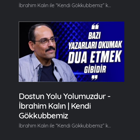
İbrahim Kalın ile “Kendi Gökkubbemiz” kendine has üslubuyla farklı ufuklara yelken açtırmaya kaldığı yerden devam ediyor. Her hafta farklı konulara değinerek izleyicilerine yeni fikir kapıları aralayan İbrahim Kalın bu bölümde "İslam, Birlik ve Dijitalizm" kavramları üzerinde duruyor. Kendi Gökkubbemiz'in yeni bölümde başlıca şunlar konuşuldu; Serdar Tuncer: Hocam hoş geldiniz. Gelirken şu meseleyi mutlaka hocama sormam lazım dedim oradan başlayacağım. Bazen şikayet ediyoruz hani biz niye müslümanlar olarak bir araya gelemiyoruz, niye farklılıklarımızı bir kenara bırakamıyoruz, ittihad-ı islam hayal mi, asla mı olmayacak? İslam dünyasını gezip, gören, yakından bilen birisi olarak niçin bir araya gelemiyoruz, nasıl bir araya gelebiliriz?... İbrahim Kalın: Hoş bulduk. Aslında bu işin özü kesrette vahdet neşvesini yakalamakta. Bazen biz birliği, beraberliği, ittihadı tek tiplik zannediyoruz. Birlik olmak, beraber olmak tek tipleşmek demek değil. Farklılıklarla birlikte bir arada olduğumuz zaman anlamlı hale geliyor. Fakat bu da bir yer extreme uçta yani ifrat ve tefrit noktasında... Birlik ve beraberliği sağlayacak bir zeminimiz yok. Böyle farklılıklar olmaya devam edecek. Etnik farklılıklar, mezhebi farklılıklar, coğrafi, siyasi, kültürel vs... Bu sefer başka bir dağılmanın içine gidiyoruz. Birlik ve beraberliği tek tiplik olarak anlamak yerine onu bir kesrette vahdet, çokluk içindeki birlik olarak algılamak, farklılıkları da insanı sonsuz, sonu gelmeyen bir kaosa, kargaşaya sevk eden bir şey olarak görmeyi bir kenara koyup bunların içinden birlik ve beraberliği ruhen, manen, fiziken, siyaseten ve diğer alanlarda sağlayacak bir perspektife ihtiyaç var... Devamı videoda... Gelin, Beraber Yürüyelim...
Dostun Yolu Yolumuzdur -
İbrahim Kalın | Kendi
Gökkubbemiz
İbrahim Kalın ile “Kendi Gökkubbemiz” kendine has üslubuyla farklı ufuklara yelken açtırmaya kaldığı yerden devam ediyor. Her hafta farklı konulara değinerek izleyicilerine yeni fikir kapıları aralayan İbrahim Kalın bu bölümde "İkilik, Düalizm ve Tevhid" kavramları üzerinde duruyor. Kendi Gökkubbemiz'in yeni bölümde başlıca şunlar konuşuldu; Serdar Tuncer: Hocam hoş geldiniz. Bu bölüm, geçen bölümden yarım bıraktığımız mevzuyu sorarak başlamak isterim müsadenizle. Hani tevhidin çocuklarıyız, olmaya gayret ediyoruz ama ikilikte yakamızı hiç bırakmıyor. Akıl, kalp, zahir, batın, dünya, ahiret, fizik, metafizik filan... Fizik, bugün gelinen noktada metafiziğin varlığını ispat etmeye memur bir hale geldi demişti bir fizikçi... Bu hadiseyi nasıl okuyorsunuz? Bununla başlayalım sonrasında daha önemli bir soru soracağım... İbrahim Kalın: Hoş bulduk. İlk kısımla ilgili işaret ettiğiniz nokta son derece önemli. İkilikle düalizm arasında bir fark var. İkiliği kabul etmek ile ikiciliğe (düalizme) savrulmak arasında çok önemli bir fark var. İslam düşünce geleneği ikiliğin hakikatini kabul eder; zahir batın, gece gündüz, sıcak soğuk, akıl kalp... Ama düalizm bu iki hakikati eşit varlık seviyesine getirerek bunların sürekli bir kavga yahut bir tahakküm ilişkisi içerisinde olduğunu iddia eder. Halbuki tevhid, ikilikleri aşarak teke, tek varlığa, vahdete ulaşmaktır. Dolayısıyla sıcağın soğuğun ötesinde dengeye ulaşmaktır, gecenin gündüzün ötesinde gündüze ulaşmaktır, güne ulaşmaktır, hakikate ulaşmaktır... İyilik kötülük vardır, iyi de vardır kötü de vardır ama nihayi olarak amaç iyiye gitmektir çünkü... Devamı videoda... Gelin, Beraber Yürüyelim...