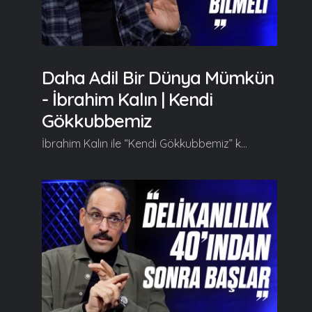
Daha Adil Bir Dünya Mümkün
- İbrahim Kalın | Kendi
Gökkubbemiz
İbrahim Kalın ile “Kendi Gökkubbemiz” kendine has üslubuyla farklı ufuklara yelken açtırmaya kaldığı yerden devam ediyor. Her hafta farklı konulara değinerek izleyicilerine yeni fikir kapıları aralayan İbrahim Kalın bu bölümde "Batı, Kriz ve Küresel" kavramları üzerinde duruyor. Kendi Gökkubbemiz'in yeni bölümde başlıca şunlar konuşuldu; Serdar Tuncer: Hocam merhaba, tekrar hoş geldiniz. Bir önceki bölümde mühim bir mevzuu sorduk onun mukaddimesi babında çok tatlı bir girizgah yaptık ama yarım kalan kısımlar vardı oradan devam etmek isterim... Önceki bölümü bunu setrettikten sonra seyredecekler kısaca özetleyecek olursak; Dünya bir çıkmazın içinde. Buraya bir söz söylenmesi lazım. Yeni bir söze yeni bir teklife muhtaç. Batı tecrübesi bunu söyleyebilir mi demiştik, biz söyleyebilir miyiz kısmında da eylemin öznesi olmak bahsinden hareketle artık oraya doğru geliyoruz demiştik. Oradan devam edecek olursak ve batı tecrübesi ile başlayalım lütfen... Batı tecrübesi dünyanın mevcut sıkıntılarına çare üretebilecek durumda mı? İbrahim Kalın: Merhabalar. Hoş bulduk, teşekkür ederim. Dünyadaki mevcut küresel krizlerin ortaya çıkışında batının kurduğu sistemin çok büyük bir payı var. İşlememesi, krizlere girmesi, tökezlemesi... Fakat batı bu krizlere dönem dönem çözüm üretebilecek bir dinamizm ve enerjiyi de üretme kabiliyetine sahip, bunu da göz ardı etmeyelim. Bazen deniyor ya batı çöktü, bitti, herşey tükendi... Yok, öyle değil. Kriz var ama bu krizi yönetebilecek, bunu aşabilecek bir kabiliyeti de gösteriyor, enerjiyi de çıkartıyor çünkü bu özelliği hala var. Üniversiteleri var, araştırma kurumları var, siyaseti var, başka kurumları var... Toynbee'nin çok güzel bir analizi var; 'Bir milletin, bir toplumun en ayırt edici özelliği onun etnik kimliği yahut bulunduğu coğrafya, bir takım maddi avantajları değil krizlere karşı cevap verme kabiliyetidir' diyor... Devamı videoda... Gelin, Beraber Yürüyelim...