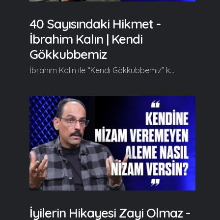
40 Sayısındaki Hikmet -
İbrahim Kalın | Kendi
Gökkubbemiz
İbrahim Kalın ile “Kendi Gökkubbemiz” kendine has üslubuyla farklı ufuklara yelken açtırmaya kaldığı yerden devam ediyor. Her hafta farklı konulara değinerek izleyicilerine yeni fikir kapıları aralayan İbrahim Kalın bu bölümde "Özne, Özgüven ve Modernleşme" kavramları üzerinde duruyor. Kendi Gökkubbemiz'in yeni bölümde başlıca şunlar konuşuldu; Serdar Tuncer: Hocam hoş geldiniz. Gelirken dedim ki şunu mutlaka hocama sormam lazım çünkü 20 yıla yakın zamandır bizzat siyasetin içinde olarak dünyayı gözlemliyorsunuz, bürokrat bir entelektüel gözüyle bakıyorsunuz. Dünyada her birimizin gördüğü ve rahatsız olduğu bir takım şeyler var; savaşlar, adaletsizlikler, gelir dağılımı, dijitalleşme... Bir ton problem var. Batı bu işe bir çözüm bulabilir mi? Bu dünyanın bu gidişine bir dur diyecek bir teklifle gelebilir mi? Eğer gelemez diyecekseniz kim bu sözü söyleyebilir? Bu söz bizden çıkar mı? İbrahim Kalın: Hoş bulduk, teşekkür ederim. Eğer meseleyi doğru tanımlarsak ve sahiplenirsek buna çözüm üretiriz. Biz uzun süredir özne olma irademizi ve özgüvenimizi yitirdiğimiz için meseleleri uzaktan takip edip tespitini yapıp onu bir kenara bırakıp kendi dünyamıza çekiliyoruz... Halbuki bir meseleyi ortaya koyduysanız yani bu küresel adalet meselesi olabilir, bu sağlıkla ilgili bir sorun olabilir, bu fakirlikle ilgili bir sorun olabilir yahut insanların hayatında başka bir mesele de olabilir... Sorunu tanımladıktan sonra sahiplenip bir özne olma bilinciyle üzerine gitmek işin sırrı, işin aslı burada. Bizim çarpık modernleşme tarihimizin geride bıraktığı tortulardan bir tanesi bizim özne olma bilincimizi ve özgüvenimizi elimizden aldı. Yani uzun süre bize yapamazsın, edemezsin, yaptırmazlar, bunlara bizim aklımız yetmez telkini yapıdı... Mesela Türkiye'de uzun yıllar bize uçağınızı yapamazsınız, arabanızı yapamazsınız, altyapınızı kuramazsınız vesaire vesaire dendi ve yaptırmadılar da işin bir de böyle gerçek bir tarafı var, yaptırmadılar gerçekten... Devamı videoda... Gelin, Beraber Yürüyelim...
İyilerin Hikayesi Zayi Olmaz -