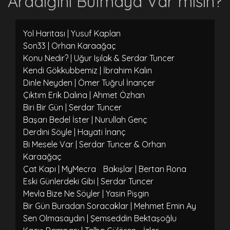
Aradığını Bulmaya Var mısın?
Yol Haritası | Yusuf Kaplan
Son33 | Orhan Karaağaç
Konu Nedir? | Uğur Işılak & Serdar Tuncer
Kendi Gökkubbemiz | İbrahim Kalın
Dinle Neyden | Ömer Tuğrul İnançer
Çıktım Erik Dalına | Ahmet Özhan
Biri Bir Gün | Serdar Tuncer
Başarı Bedel İster | Nurullah Genç
Derdini Söyle | Hayati İnanç
Bi Mesele Var | Serdar Tuncer & Orhan
Karaağaç
Çat Kapı | MyMecra
Bakışlar | Bertan Rona
Eski Günlerdeki Gibi | Serdar Tuncer
Mevla Bize Ne Söyler | Yasin Pişgin
Bir Gün Buradan Soracaklar | Mehmet Emin Ay
Sen Olmasaydın | Şemseddin Bektaşoğlu