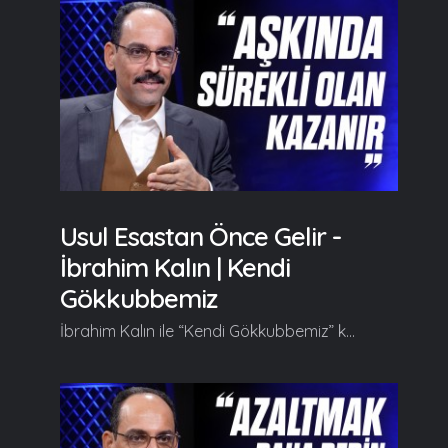
Usul Esastan Önce Gelir -
İbrahim Kalın | Kendi
Gökkubbemiz
İbrahim Kalın ile “Kendi Gökkubbemiz” kendine has üslubuyla farklı ufuklara yelken açtırmaya kaldığı yerden devam ediyor. Her hafta farklı konulara değinerek izleyicilerine yeni fikir kapıları aralayan İbrahim Kalın bu bölümde "Aşk" kavramı üzerinde duruyor. Kendi Gökkubbemiz'in yeni bölümde başlıca şunlar konuşuldu; Serdar Tuncer: Hocam hoş geldiniz, safa getirdiniz. Efendim hem ümmet-i muhammed hem MyMecra çalışanlarının ekserisi diyorlar ki: "Hocam bu kadar geldi gitti ve onunla bir defa bile aşka dair konuşmadınız. Aşk deyince İbrahim Kalın'ın gönlüne neler gelir, biz onu merak ederiz." diyorlar. Elçiye zeval olmaz. İbrahim Kalın: Belki bunun en iyi cevabını İbn Arabî Hazretleri vermiş. "İlâhî Aşk" kitabında aşkın üç türünden bahseder ama bunları ayırmaz kesin kategorilerle birbirinden. Tabî aşktan bahseder. Bir anlamda eşyanın birbirini cezbetmesidir bu. İkincisi insânî aşktır. İnsanın insana duyduğu ve insanın diğer varlıklara duyduğu aşk, bağlanma duygusu. Üçüncüsü de ilâhî aşktır. Bütün bunların üzerinde hepsinin kaynağı, membaı olan aşktan bahseder. Devamı videomuzda... Gelin, Beraber Yürüyelim...