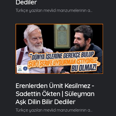
Dediler
Türkçe yazılan mevlid manzumelerinin arasında özel bir yere sahip olan, Süleyman Çelebi’nin aşkla kaleme aldığı Vesîlet’ün Necât (Mevlid-i Şerif) eserini Prof. Dr. Sadeddin Ökten’le birlikte "Süleyman Aşk Dilin Bilir Dediler" programında hem okuyup hem de şerh ediyoruz… Süleyman Aşk Dilin Bilir Dediler'in yeni bölümünde başlıca şunlar konuşuldu: Serdar Tuncer: Efendim merhabalar. Süleyman Çelebi Hazretleri'nin Vesîlet’ün Necât'ını şerh etmeye gayret ettiğimiz programın maalesef son bölümüyle huzurlarınızdayız. Sadeddin Ökten Bey hocamla on iki bölümlük bir seri boyunca hem Vesîlet’ün Necât'ı hem Resûl-i Ekrem Efendimiz (a.s.v)'ı hem ona nasıl muhabbet etmemiz gerektiğini hem Vesîlet’ün Necât'ı nasıl okumamız gerektiğini hülâsa etmeye gayret ettik. Bütün bu programlar boyunca bendenizin fark ettiği ve merak ettiği bir şey oldu onu sorarak başlayacağım programa. Efendim söz aynı söz ama o sözü hangi dudağın söylediği hem tesirini fark ettiriyor hem o sözün sizdeki kalıcılığını değiştiyor. Bizim yeni sözlere mi ihtiyacımız var, pak dudaklara mı ihtiyacımız var? Sadeddin Ökten: Yoksa her ikisine mi? Bu vesileyle tekrar ifade edelim Elhamdulillah bu yaşımızda Vesîlet’ün Necât'ı tekrar yâd etmek nasip oldu. Cenab-ı Allah vesileler lütfeder, inâyet buyurur kullarına. Bizim büyüklerimiz buyurmuşlardır ki: "Âkil adam vesileyi kaçırmaz, ârif vesile icat eder." O çok mühim bir şeydir. Âkil ile akıllıyla ârifin farkı, irfan sahibinin farkı orada ortaya çıkar. Tabi gafil zaten vesileyi fark etmez. Onu hiç bahs mevzu etmezlerdi eskiler ama akıllı adam vesileyi kaçırmaz. Vesile üzerinde ısrar eder ama ârif vesile icat eder. İşte bir vesile icat oldu, fakir de burada konuştu. Pak dudaklar dediniz, tekrar dediniz, irfan dediniz. Şöyle söyleyeyim, ben kendimi lu noktada görüyorum: Bir imkan olmuş, bir lütuf olmuş, bir inâyet olmuş kudemâyla tanışmışız. Kudemâyı dinlemişiz ve dinlemekten de zevk-i manevi sahibi olmuşuz. Kudemâ derken eskiliği methetmiyorum. Bana bu soruyu çok soruyorlar. Eskiler diyorsunuz, büyükler diyorsunuz, kudemâ diyorsunuz, kadîm diyorsunuz nedir? Çok net ifade edeyim görebildiğim kadarıyla... Devamı videoda... Gelin, Beraber Yürüyelim...
Erenlerden Ümit Kesilmez -
Sadettin Ökten | Süleyman
Aşk Dilin Bilir Dediler
Türkçe yazılan mevlid manzumelerinin arasında özel bir yere sahip olan, Süleyman Çelebi’nin aşkla kaleme aldığı Vesîlet’ün Necât (Mevlid-i Şerif) eserini Prof. Dr. Sadeddin Ökten’le birlikte "Süleyman Aşk Dilin Bilir Dediler" programında hem okuyup hem de şerh ediyoruz… Süleyman Aşk Dilin Bilir Dediler'in yeni bölümünde başlıca şunlar konuşuldu; Sadeddin Ökten: Ahiret sevabı murad ederek dünya işi işlemek, riya... Dünya işine, bir menfaate sahip olmak için ahireti vesile kılmak... İhlas da onun tam tersi. Ahireti ahiret için yapmak... Zenginin birisi hekime gidiyor. Hekim diyor ki diyet yapacaksın, şunları bunları yiyeyeceksin. Peki diyip eve geliyor. Mükellef sofra kurulmuş ama ben bunları yemeyeceğim diyor. Diyet reçetesini veriyor uşağına, diyet yemeği geliyor. Biraz tuzsuz peynir, küçücük bir ekmek, tuzsuz domates... Onları yiyor, elhamdülillah diyor. Önce perhiz sonra taam, getirin yemekleri diyor. Bizim halimiz bu. Önce perhiz diyoruz, çok hoşumuza gidiyor diyet sonra bakıyoruz ki dünya cıvıl cıvıl, dünya hayatı çok hoş, dünya hayatına giriyoruz. Beşeriz, tabi ki yaparız. Burada yapmamamız gereken bir şey var. O da şu; Dünya hayatında bir takım halleri, bir takım usülleri, bir takım ahvali kitabına uydurup perhiz menüsüne irca etme isteğimiz var işte riya o... Dünya halinde yapılan bazı şeylerin gerekçesini bir şekilde bulup, uydurup onu şer-i şerife monte etmek istiyoruz. Bu olmaz... Devamı videoda... Gelin, Beraber Yürüyelim...