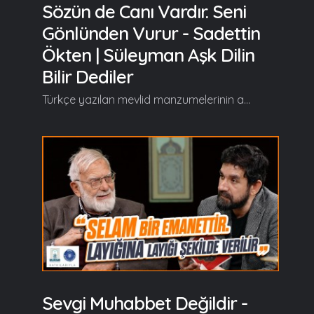
Sözün de Canı Vardır. Seni
Gönlünden Vurur - Sadettin
Ökten | Süleyman Aşk Dilin
Bilir Dediler
Türkçe yazılan mevlid manzumelerinin arasında özel bir yere sahip olan, Süleyman Çelebi’nin aşkla kaleme aldığı Vesîlet’ün Necât (Mevlid-i Şerif) eserini Prof. Dr. Sadeddin Ökten’le birlikte "Süleyman Aşk Dilin Bilir Dediler" programında hem okuyup hem de şerh ediyoruz… Süleyman Aşk Dilin Bilir Dediler'in yeni bölümünde başlıca şunlar konuşuldu; Serdar Tuncer: Efendim merhabalar. Süleyman aşk dilin bilir dediler... Hoş geldiniz, safalar getirdiniz. Süleyman aşk dilin bilir dediler de herhalde bilmekten bilmeye de fark var... Sadeddin Ökten: Aaa tabi. Şimdi siz öyle söyleyince hemen eski tabirle tedailer, yeni tabirle çağrışımlar birbiri ardına zuhur etti. Hz. Yunus'un bir güftesi var, bir nutk-u şerifi var ona Zekai Dede'nin Suzidil bir ilahisi var; Alimsin alim. Bütün bilmenin sırrı o alim isminde yatar. "Alimsin alim Doğrudur yolum Ağzımda dilim Hû demek ister" Yunus öz söylüyor. Şairler diyorlar ki, Yahya Kemal Bey hususen; 'Şiir darası alınmış sözdür' diyor. Bunun tipik örneği de Hz. Yunus'dur bizde. Uzun söz yok. Alimsin alim... Peki ne demek? Şerh ediyor. Doğrudur yolum; Sırat-ı müstakim. Demek ki bildiğiniz zaman Sırat-ı müstakim üzre olmak mecburiyetindesiniz. Nasıl oluyor peki? Ağzımda dilim... Peki sırat-ı müstakim nasıl oluyor? Ağzımda dilim, Hû demek ister... Bitti, bu kadar. Bizim medeniyetimizin özü bu... Devamı videoda... Gelin, Beraber Yürüyelim...
Sevgi Muhabbet Değildir -