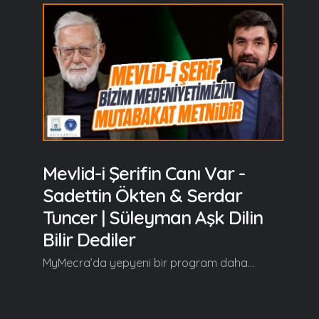
Mevlid-i Şerifin Canı Var -
Sadettin Ökten & Serdar
Tuncer | Süleyman Aşk Dilin
Bilir Dediler
MyMecra’da yepyeni bir program daha… Müslümanlar arasında devam eden en güzel adetlerden biri olan Mevlid-i Şerif, "Süleyman Aşk Dilin Bilir Dediler" programıyla MyMecra’da… Türkçe yazılan mevlid manzumelerinin arasında özel bir yere sahip olan, Süleyman Çelebi’nin aşkla kaleme aldığı Vesîlet’ün Necât (Mevlid-i Şerif) eserini Prof. Dr. Sadettin Ökten’le birlikte "Süleyman Aşk Dilin Bilir Dediler" programında hem okuyup hem de şerh ediyoruz… Süleyman Aşk Dilin Bilir Dediler'in ilk bölümünde başlıca şunlar konuşuldu; Serdar Tuncer: Efendim merhabalar. MyMecra'da yeni bir programla selamlıyoruz sizi... Süleyman Çelebi Yılı münasebetiyle Vesîlet’ün Necât maruf Mevlid-i Şerif'in şerhini yapacağımız bir programı sizlerle buluşturuyoruz. Bu programda çok kıymetli bir isim, Mevlid-i Şerif şerhi için bize eşlik edecek: Sadettin Ökten Bey Hocam... Efendim hoş geldiniz, safalar getirdiniz. Sadettin Ökten: Hoş bulduk efendim. Serdar Tuncer: Güzel bir vesile ile yine MyMecra'da birlikteyiz... Sadettin Ökten: Vesîlet’ün Necât zaten adı üstünde :) Vesile-i hasene inşallah... Serdar Tuncer: Mevlid-i Şerif ile alakalı bizim medeniyetimizin mutabakat metnidir deyişinizi hiç unutmam. Buradan başlayalım mı? Ne demektir bu? Sadettin Ökten: Başlayalım efendim inşallah ama isterseniz ben şerh mevzusunda bir kaç söz söylemek isterim... Devamı videoda... Gelin, Beraber Yürüyelim...