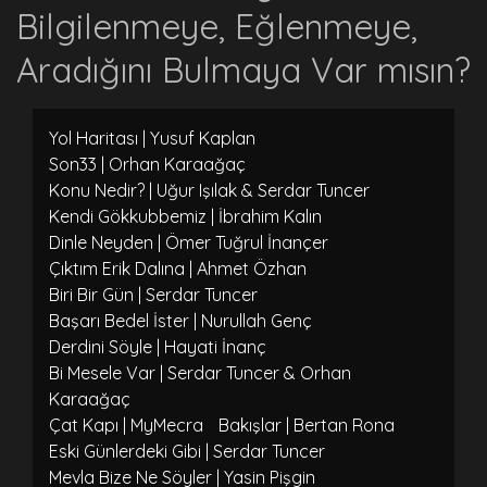
Bilgilenmeye, Eğlenmeye,
Aradığını Bulmaya Var mısın?
Yol Haritası | Yusuf Kaplan
Son33 | Orhan Karaağaç
Konu Nedir? | Uğur Işılak & Serdar Tuncer
Kendi Gökkubbemiz | İbrahim Kalın
Dinle Neyden | Ömer Tuğrul İnançer
Çıktım Erik Dalına | Ahmet Özhan
Biri Bir Gün | Serdar Tuncer
Başarı Bedel İster | Nurullah Genç
Derdini Söyle | Hayati İnanç
Bi Mesele Var | Serdar Tuncer & Orhan
Karaağaç
Çat Kapı | MyMecra
Bakışlar | Bertan Rona
Eski Günlerdeki Gibi | Serdar Tuncer
Mevla Bize Ne Söyler | Yasin Pişgin