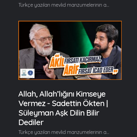
Türkçe yazılan mevlid manzumelerinin arasında özel bir yere sahip olan, Süleyman Çelebi’nin aşkla kaleme aldığı Vesîlet’ün Necât (Mevlid-i Şerif) eserini Prof. Dr. Sadettin Ökten’le birlikte "Süleyman Aşk Dilin Bilir Dediler" programında hem okuyup hem de şerh ediyoruz… Süleyman Aşk Dilin Bilir Dediler'in yeni bölümünde başlıca şunlar konuşuldu; "Rahmeten lil'âlemindir Mustafa Hem şefîal müznibîndir Mustafa Vasfınî bû resme tertib ettiler Ol mübârek nûru terğib etdiler" Serdar Tuncer: Efendim hoş geldiniz, safalar getirdiniz. Süleyman Aşk Dilin Bilir Dediler... Ne diyor Süleyman Çelebi Hazretleri burada efendim? Sadettin Ökten: Alemlere rahmet diye gönderilmiştir Mustafa (s.a.v) yani zend günah demek, müznibîn günahkarlar yani insanlar hepsi günahkar. Öyle buyuruluyor zaten; "Siz günah işlemeseydiniz (ki bu mümkün değil) ben sizi yok eder günah işleyen bir ümmet yaratırdım" buyuruyor. Çünkü beşerin hali günah işlemek üzere kurgulanmıştır da bir çok beşer işlediği günahı bilmez, günahın farkında olmaz. Bu da böyle bir haldir yani beşerin bir gaflet halidir dolayısıyla Allah hepimizi bu gaflet halinden uyanmaklığımızı nasib-i müyesser buyursun inşallah. Ne yaptığımızı bilelim. Günahsa günah, sevapsa sevap. İşlemeyelim ama günahı bilelim "şefîal müznibîndir" yani ahiret gününde, hesap gününde şefaat edecek günahkarlara ama hangi günahkarlara? Müslüman günahkarlara, onu tanıyanlara... Tanımayanlara da eder de tanıyanlara edecek... Devamı videoda... Gelin, Beraber Yürüyelim...
Allah, Allah’lığını Kimseye
Vermez - Sadettin Ökten |
Süleyman Aşk Dilin Bilir
Dediler
Türkçe yazılan mevlid manzumelerinin arasında özel bir yere sahip olan, Süleyman Çelebi’nin aşkla kaleme aldığı Vesîlet’ün Necât (Mevlid-i Şerif) eserini Prof. Dr. Sadettin Ökten’le birlikte "Süleyman Aşk Dilin Bilir Dediler" programında hem okuyup hem de şerh ediyoruz… Süleyman Aşk Dilin Bilir Dediler'in yeni bölümünde başlıca şunlar konuşuldu; Her kim ana erdi, erdi Tanrı’ya Tanrı dîdârını gördü bî-riyâ Ol durur maksûd-ı cümle cüz’ ü küll Muktedâ-yı âlem ü şâh-ı Rusül Pes Muhammeddür bu varlığa sebeb Cehd edip anın Rızâsın kıl taleb Serdar Tuncer: Efendim hoş geldiniz, safalar getirdiniz. Süleyman Çelebi hazretleri bu okuduğum beyitlerin en sonunda; "Pes Muhammeddür bu varlığa sebeb, Cehd edip anın Rızâsın kıl taleb" diyor. Ne demek efendim bu? Sadettin Ökten: Özü bu... Bütün varlığın, Peygamberlerin, Velilerin, Nebilerin, Halkın, Avamın, Havasın, Havas-ül Havasın, şimdi yeni tabirle seçkinlerin, efendim elitlerin hepsinin hayatının, istikametinin tevcih edildiği anahtar kelime; Cenab-ı Resulullah... Bu kadar. Gayet basit. Ve bütün sıkıntı cehd ile sıdk ile O'nun rızasını talep etmek... Bu. Yani O'nun rızasına talip olmak ve o rızayı kazanmak, şefaati kazanmak. Mevlid'in de başından beri (bu galiba 3. programımız) söylediği hadise; Allah adıyla başlayacağız, Cenab-ı Allah'ın sıfatlarını kısaca geçiyor sonra Hazreti Peygamber'e, nuruna, diğer bütün Peygamber'lere ve bütün insanların, geniş bir varlık insan dediğimiz küme ama hepsinin gayesi Hazreti Peygamber'in rızasını, şefaatini kazanmak, ona nail olmak. Bunun için de cehd etmek, sıdk ile onun rızasına talip olmak... Devamı videoda... Gelin, Beraber Yürüyelim...