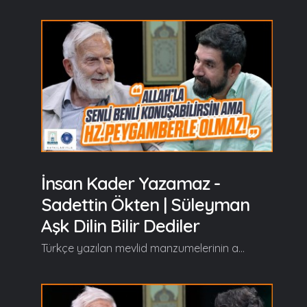
İnsan Kader Yazamaz -
Sadettin Ökten | Süleyman
Aşk Dilin Bilir Dediler
Türkçe yazılan mevlid manzumelerinin arasında özel bir yere sahip olan, Süleyman Çelebi’nin aşkla kaleme aldığı Vesîlet’ün Necât (Mevlid-i Şerif) eserini Prof. Dr. Sadeddin Ökten’le birlikte "Süleyman Aşk Dilin Bilir Dediler" programında hem okuyup hem de şerh ediyoruz… Süleyman Aşk Dilin Bilir Dediler'in yeni bölümünde başlıca şunlar konuşuldu; Serdar Tuncer: İnsan hayata dair planlar yapar, hazırlıklar yapar, gayret eder, uğraşır neticede bir şeyler olur ve bazen yanılıp yakılıp ben bunu böyle yaptım zanneder halbuki mevla ona bir şeyi nasip etmiştir ama pek çoğu farkında değildir bunun. Şimdi bakınız bu programda fakir sevdiğimle sevdiğimi konuşuyorum ve adı da benim işim oluyor. Hamd ettim programa girerken Cenab-ı Hakk ne güzel bir yerde istihdam etmiş diye çünkü istihdam eden de o... Öyle değil mi efendim? Sadeddin Ökten: Başka fail yok ki zaten. Hep aynı mevzu üzerinde dönüyoruz ama hakikat bir, değişmiyor, başka fail yok... La faile illallah. Ama renkler, şekiller, tecelliyat bize göre namütenahi. Aklımız ermiyor, gönlümüz yakalayamıyor zaten gözümüzün, kulağımızın fevkalade ötesinde ama böyle yani... Zaten çok renkli bir hayat yarattığı, yarattıkları, yarattıklarından sadır olanlar ama tek fail o. Bizim bu programda işte onun bir benzeri. Bir küçük iz düşümü hayata dair... Bir stüdyoda, İstanbul'un bir mutena semtinde, bir dost muhabbeti, teknolojinin imkanları kullanılıyor ama konuştuğumuz şeyler muhabbete dair, aşka dair, Hazreti Süleyman Çelebi'ye dair, dini tabirle onun söylemine dair... Devamı videoda... Gelin, Beraber Yürüyelim...