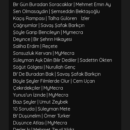
Bir Gün Buradan Soracaklar | Mehmet Emin Ay
Sen Olmasaydın | Şemseddin Bektaşoğlu
Kaçış Rampası | Talha Gülören
İzler
Çağrışımlar | Savaş Şafak Barkçin
Şöyle Garip Bencileyin | Mymecra
Deyince | Bir Şehrin Hikayesi
Saliha Erdim | Reçete
Sonsuzluk Kervanı | MyMecra
Süleyman Aşk Dilin Bilir Dediler | Sadettin Ökten
Söğüt Gölgesi | Nurullah Genç
Bi' De Buradan Bak | Savaş Şafak Barkçin
Böyle Şeyler Filmlerde Olur | Cem Uçan
Çekirdekçiler | MyMecra
Yunus'un İzinde | MyMecra
Bazı Şeyler | Umut Zeybek
10 Soruda | Süleyman Mete
Bi' Düşünelim | Ömer Türker
Düşünce Atlası | MyMecra
Derler ki | Mehmet Zeyd Yıldız