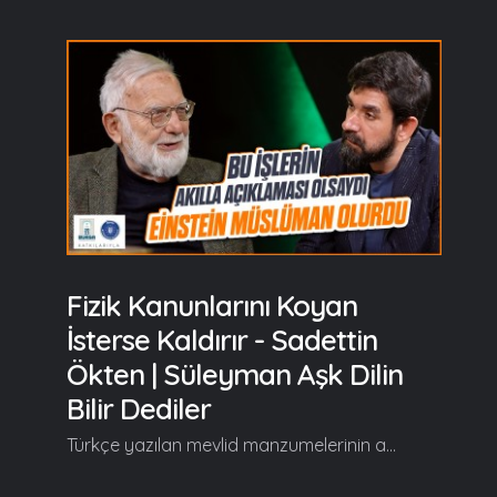
Fizik Kanunlarını Koyan
İsterse Kaldırır - Sadettin
Ökten | Süleyman Aşk Dilin
Bilir Dediler
Türkçe yazılan mevlid manzumelerinin arasında özel bir yere sahip olan, Süleyman Çelebi’nin aşkla kaleme aldığı Vesîlet’ün Necât (Mevlid-i Şerif) eserini Prof. Dr. Sadettin Ökten’le birlikte "Süleyman Aşk Dilin Bilir Dediler" programında hem okuyup hem de şerh ediyoruz… Süleyman Aşk Dilin Bilir Dediler'in yeni bölümünde başlıca şunlar konuşuldu; Serdar Tuncer: Efendim merhabalar. Süleyman aşk dilin bilir dediler... Süleyman Çelebi Hazretlerinin Vesîlet’ün Necât isimli Mevlid-i Şerif'ini Sadettin Ökten Bey hocamla şerh etmeye, hocamın gönlünü okuduğumuz beyitlerden düşenlerden istifade etmeye ikinci bölümde devam ediyoruz. Hoş geldiniz, safa getirdiniz. Efendim... Sadettin Ökten: Hoş bulduk, sefa bulduk... Serdar Tuncer: Eyvallah. Varlığınızla da biz safa buluyoruz, hoş oluyoruz... Sadettin Ökten: Estağfurullah, bu hazretin himmeti. Bakalım ne zuhur edecek burada da... Serdar Tuncer: Mevlid-i Şerif'in girişinde efendim, geçen bölüm bitirirken Allah-u Teala'nın varlığı ve birliğinden bahsetti Süleyman Çelebi hazretleri, kendisine de bi' Fatiha istedi okuyanlardan. Bi' yere geliyor bu pek hoşuna gitti bendenizin sizin kanaatinizi merak ederim. Metinden bahisle diyor ki; "Şairi gibi bunun eksiği çok Olmaya bir beyti kim eksiği yok Ger nazar kılsalar eksik sözüne Uğramayalar bir eksiksizine Gerçi tâmm u nâkısı kâmil bilir Kâmil olan cümleyi kâmil bilir" Ne diyor gönlünüz bu hususta? :) Sadettin Ökten: Gözünde nakise olan, her yerde o nakiseyi görür. Gözünde kemal gözlüğü olan, her yerde o kemali görür. Çünkü kemal de nakise de zahirdedir, hilkatte nakise söz konusu değildir. İnsanlar farkı fark ederler, mukayese ederler ama muhabbet geldiği zaman mukayese biter. Mukayese aklın işidir. Biz mukayese ederiz. Ben inşaat mühendisiyim, yapı mekaniği okudum, tatbik ettim hala da danışmanlık yapıyorum filan... Zahir, ilmi mukayese eder, ilim öyle kurulur ama muhabbet geldiği zaman ilim biter. Gördüğüm odur... Peki bu muhabbet geldiği zaman niye insan görmüyor? Çünkü o öyle bir haldir ki insana eksiğini hissettirmez... Devamı videoda... Gelin, Beraber Yürüyelim...