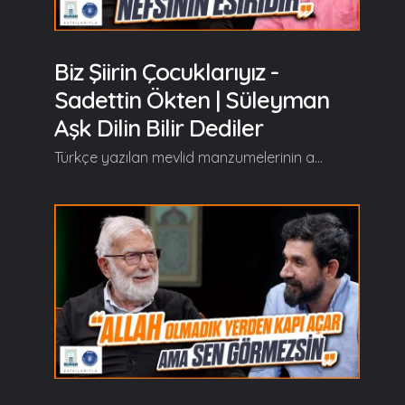
Biz Şiirin Çocuklarıyız -
Sadettin Ökten | Süleyman
Aşk Dilin Bilir Dediler
Türkçe yazılan mevlid manzumelerinin arasında özel bir yere sahip olan, Süleyman Çelebi’nin aşkla kaleme aldığı Vesîlet’ün Necât (Mevlid-i Şerif) eserini Prof. Dr. Sadeddin Ökten’le birlikte "Süleyman Aşk Dilin Bilir Dediler" programında hem okuyup hem de şerh ediyoruz… Süleyman Aşk Dilin Bilir Dediler'in yeni bölümünde başlıca şunlar konuşuldu; Serdar Tuncer: "Merhabâ ey pâdişâh-ı dü cihân Senin için oldu kevn ile mekân Ey cemâli gün yüzü bedr-i münîr Ey kamu düşmüşlere sen destgîr" Süleyman Çelebi Hazretlerinin Vesîlet’ün Necât'ın 'Merhaba Bahri'nden iki beyitle Süleyman Aşk Dilin Bilir Dediler'e başlıyoruz efendim. Hoş geldiniz, safalar getirdiniz... Sadeddin Ökten: "Ey kamu düşmüşlere sen destgîr" Elden tutan demek... Elimizden tutan olmasa biz hiçbir şeyiz... Çocukluğu hatırlayın. Önce anne tutuyor sonra baba tutuyor sonra... Geçen de bi yerde konuşuyorduk öğretmenlerle. Ben dedim muallim diyorum, üç tane de muallim tanıdım hayatta; ilimle iştigal, ilim talim eden... Öğretmen öğretir. Hayır da öğretir şer de öğretir ama muallim başka bi şey. İlim talim ediyor. İlim ne? İlm-i İlahi'den bir cüzdür ilim. Fizikte buna dahil... Dolayısıyla hepimizin elinden tutacak birisi lazım. Muallim tuttu işte sonra üniversite hocası tuttu. Eski zamanda mürşid tutardı. Mürşid tutar seni nereye götürür? Sünnet-i Seniyye'ye götürür. Peki o hangi yol? Sırat-ı Müstakim'in adım taşlarına yürütür seni... Devamı videoda... Gelin, Beraber Yürüyelim...