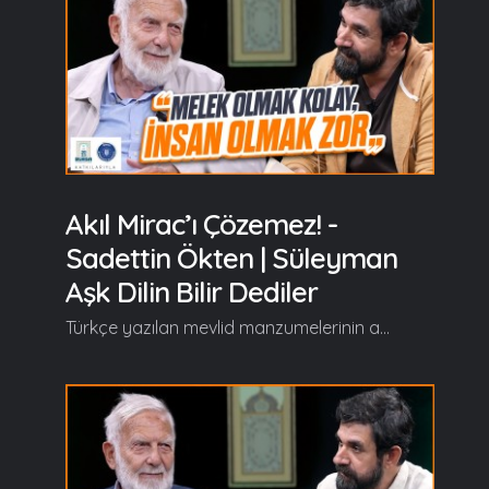
Akıl Mirac’ı Çözemez! -
Sadettin Ökten | Süleyman
Aşk Dilin Bilir Dediler
Türkçe yazılan mevlid manzumelerinin arasında özel bir yere sahip olan, Süleyman Çelebi’nin aşkla kaleme aldığı Vesîlet’ün Necât (Mevlid-i Şerif) eserini Prof. Dr. Sadeddin Ökten’le birlikte "Süleyman Aşk Dilin Bilir Dediler" programında hem okuyup hem de şerh ediyoruz… Süleyman Aşk Dilin Bilir Dediler'in yeni bölümünde başlıca şunlar konuşuldu; Serdar Tuncer: "Enbiyâ ervâhı hâzır geldiler Mustafâ'ya cümle izzet kıldılar Enbiyâ ervâhına erdi nidâ Kim kılalar Mustafâ'ya iktidâ Anda Ahmed bunlara oldu imâm Enbiyâ rûhu ana uydu tamâm İki rek'at kıldı Aksâ'da namâz Öyle emretmişdi ol bî-niyâz Çün namâzı kılıben döndü Resûl Geldi Sahrâ taşına kıldı duhûl Gördüler nûrdan urulmuş nerdübân Bil oradan oldular göğe revân" Böyle devam ediyor gidiyor... :) Sadeddin Ökten: Sıra bana mı geldi şimdi? :) Ben çok severdim Miraç Bahrini. Dayılarım Mevlid okurken beni de böyle çok duygulandırırdı... "Söyleşirken Cebrâil ile kelâm Geldi Refref önüne verdi selâm Aldı ol şâh-ı cihânı ol zamân Sidre’den gitti ve götürdü hemân" Sidre'ye kadar olan kısım akıl ile izah edilen dünya ondan sonra mavera başlıyor, dünyanın ötesi başlıyor. Böyle gidiyor hadise... Bu programa başlamadan iki dakika önce sizinle konuşurken merhum pederden açıldı konu. O böyle bazı beyitler okurdu biz de dinlerdik, hoşumuza da giderdi. Ben vefatından sonra rastladım ki... Devamı videoda... Gelin, Beraber Yürüyelim...