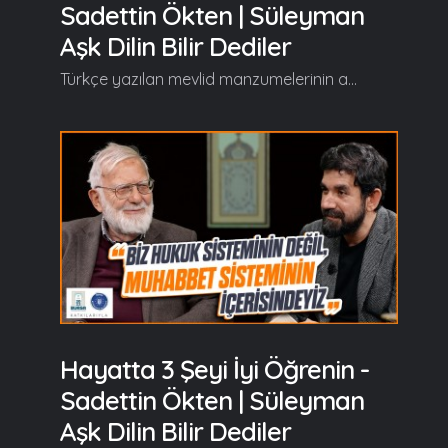
Sadettin Ökten | Süleyman
Aşk Dilin Bilir Dediler
Türkçe yazılan mevlid manzumelerinin arasında özel bir yere sahip olan, Süleyman Çelebi’nin aşkla kaleme aldığı Vesîlet’ün Necât (Mevlid-i Şerif) eserini Prof. Dr. Sadeddin Ökten’le birlikte "Süleyman Aşk Dilin Bilir Dediler" programında hem okuyup hem de şerh ediyoruz… Süleyman Aşk Dilin Bilir Dediler'in yeni bölümünde başlıca şunlar konuşuldu; Sedar Tuncer: Efendim merhabalar. Bir Süleyman Aşk Dilin Bilir Dediler'de daha Süleyman Çelebi Hazretlerinin Vesîlet’ün Necât Mevlid-i Şerif'inden Sadeddin Ökten Bey hocamın gönlüne düşenle yolculuğumuz başladı. Hoş geldiniz, safalar getirdiniz. Sadeddin Ökten: Eyvallah efendim. Hoş bulduk, safa bulduk. Serdar Tuncer: Efendim, Salatü's Selam ile geçen programı bitirmiştik şimdi bir merhaba faslı geliyor... Bu merhaba, merhum Fethi Gemuhluoğlu abiyi siz pek seversiniz... Merhaba deyince de benim gönlüme Fethi abi düşer... Madem ki selam bir eman manifestosuydu, birazcık merhabayı konuşalım mı?... Sadedin Ökten: Konuşalım. Tabi merhaba yerli bir selam, esas selam Allah'ın selamıyla sizi selamlıyorum... Merhum Mahir İz Bey'i burada yad etmemek mümkün olmaz yani... Tabi o manifesto demiyordu ama selam bir eman beyannamesidir. Manifestoyu ben uydurdum, biraz modernleşelim diye... Şakası bu tabi işin. Selam bir eman manifestosudur. Diyor ki; 'Ben sizi Allah'ın selamıyla selamlıyorum.' Yani siz ve ben aynı büyük şemsiyenin, aynı büyük değerin himayesi altındayız ve ben size gönlümün iyi dileklerini sunuyorum aynı zamanda benden size bir kötülüğün gelmeyeceğini de size beyan ediyorum... Devamı videoda... Gelin, Beraber Yürüyelim...
Hayatta 3 Şeyi İyi Öğrenin -
Sadettin Ökten | Süleyman
Aşk Dilin Bilir Dediler