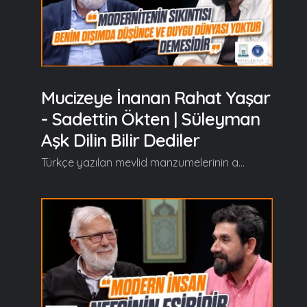
Mucizeye İnanan Rahat Yaşar
- Sadettin Ökten | Süleyman
Aşk Dilin Bilir Dediler
Türkçe yazılan mevlid manzumelerinin arasında özel bir yere sahip olan, Süleyman Çelebi’nin aşkla kaleme aldığı Vesîlet’ün Necât (Mevlid-i Şerif) eserini Prof. Dr. Sadeddin Ökten’le birlikte "Süleyman Aşk Dilin Bilir Dediler" programında hem okuyup hem de şerh ediyoruz… Süleyman Aşk Dilin Bilir Dediler'in yeni bölümünde başlıca şunlar konuşuldu; Serdar Tuncer: Efendim merhabalar. Süleyman aşk dilin bilir dediler, bilir. Süleyman Çelebi Hazretleri, Vesîlet’ün Necât isimli Mevlid-i Şerif'in bir yerine geldiğinde Resul-u Ekrem Efendimizin (a.s.m) mucizelerinden beyit beyit bahsederek bize o mucizelere karşı müslüman bakışı nasıl olmalı, kabulun ölçüsü nedir, nicedir? yol gösteren işaretler sunuyor. Onlardan kısa bir bölüm okuyarak ev sahibime döneceğim ve diyeceğim ki; Baba, ne diyor burada bize aşk dilini bile Süleyman?... "Hem mübârek başı üzre her zaman, Bir pâre bulut olurdu sâyebân. Her yere varsa bile varırdı ol, Bâşı üzre her zaman dururdu ol." Sadeddin Ökten: Böyle bir Hazretle karşı karşıyasınız diyor yani bütün evrenin yaradılışına sebep olan Hazreti Peygamber'i (a.s.m) böyle tanıyın diyor. Bu mucizeler üzerinden bir tanıtım yapıyor. Ne diyor teker teker ele alalım isterseniz. Önce şu mucizeyi bir tarif edelim. Ne diyor mucize hakkında bilim; "tabiat kanunlarına muhalif olan bir hadise" Taşı bırakıyorsun aşağı düşüyor. Niye? Çünkü yer çekimi var. Taşı bırakıyorsun yukarı çıkıyor. Nasıl oluyor? Olmaz diyorlar. Niye? Tabiat kanunlarına muhalif. İnsan merkezli hayata bakışta bu doğru çünkü tabiat kanununu ben koymadım. Ben insan merkezli hayata bakışta şöyle düşünüyorum; Bu tabiat kanunları ezeli ve ebedidir. Bu bir kabuldür, bu bir aksiyondur ve bunlar değişmez kabul ediyorum ben. Bu bir bakış. Modernitenin bakışı böyle... Modernite böyle bakıyor fakat... Devamı videoda... Gelin, Beraber Yürüyelim...