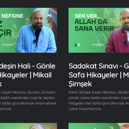
deşin Hali - Gönle
Sadakat Sınavı - 
ikayeler | Mikail
Safa Hikayeler | Mi
k
Şimşek
k başta Mesnevi, Bostan, Gülistan
Mikail Şimşek başta Mesnevi, Bostan
kadim eserlerden özenle seçilen
olmak üzere kadim eserlerden özenl
er hafta gönüllerinize ikram etmek
hikayeleri her hafta gönüllerinize 
rınıza...
üzere huzurlarınıza...