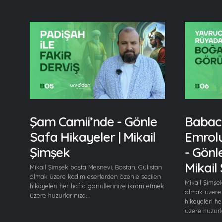
Şam Camii’nde - Gönle
Babac
Safa Hikayeler | Mikail
Emrol
Şimşek
- Gönl
Mikail
Mikail Şimşek başta Mesnevi, Bostan, Gülistan
olmak üzere kadim eserlerden özenle seçilen
Mikail Şimşe
hikayeleri her hafta gönüllerinize ikram etmek
olmak üzere 
üzere huzurlarınıza...
hikayeleri h
üzere huzurla