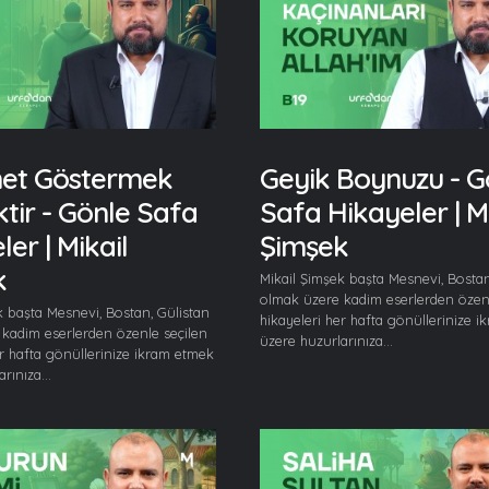
et Göstermek
Geyik Boynuzu - G
ktir - Gönle Safa
Safa Hikayeler | Mi
er | Mikail
Şimşek
k
Mikail Şimşek başta Mesnevi, Bostan
olmak üzere kadim eserlerden özenl
k başta Mesnevi, Bostan, Gülistan
hikayeleri her hafta gönüllerinize 
kadim eserlerden özenle seçilen
üzere huzurlarınıza...
er hafta gönüllerinize ikram etmek
rınıza...