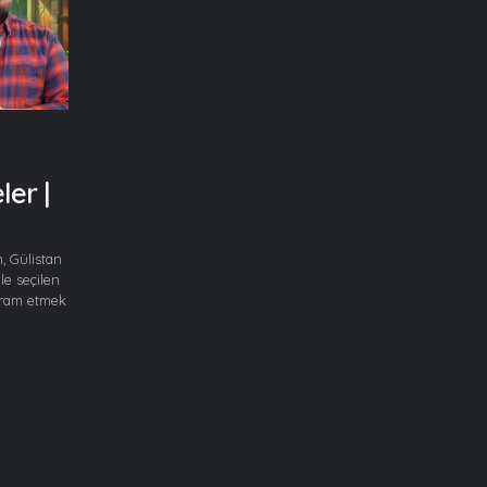
er |
, Gülistan
e seçilen
ikram etmek