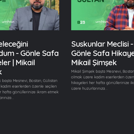
eleceğini
Suskunlar Meclisi -
rdum - Gönle Safa
Gönle Safa Hikayel
er | Mikail
Mikail Şimşek
k
Mikail Şimşek başta Mesnevi, Bostan
olmak üzere kadim eserlerden özenl
k başta Mesnevi, Bostan, Gülistan
hikayeleri her hafta gönüllerinize 
kadim eserlerden özenle seçilen
üzere huzurlarınıza...
er hafta gönüllerinize ikram etmek
rınıza...