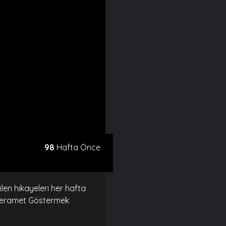
98
Hafta Önce
len hikayeleri her hafta
 "Keramet Göstermek