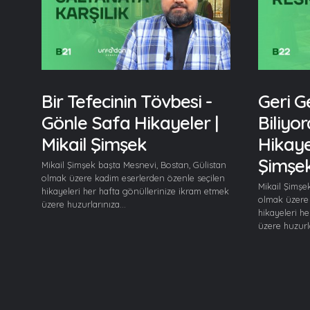
Bir Tefecinin Tövbesi -
Geri G
Gönle Safa Hikayeler |
Biliyo
Mikail Şimşek
Hikayel
Şimşe
Mikail Şimşek başta Mesnevi, Bostan, Gülistan
olmak üzere kadim eserlerden özenle seçilen
Mikail Şimşe
hikayeleri her hafta gönüllerinize ikram etmek
olmak üzere 
üzere huzurlarınıza...
hikayeleri h
üzere huzurla