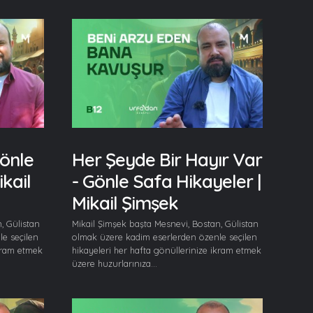
Gönle
Her Şeyde Bir Hayır Var
kail
- Gönle Safa Hikayeler |
Mikail Şimşek
, Gülistan
Mikail Şimşek başta Mesnevi, Bostan, Gülistan
e seçilen
olmak üzere kadim eserlerden özenle seçilen
ikram etmek
hikayeleri her hafta gönüllerinize ikram etmek
üzere huzurlarınıza...