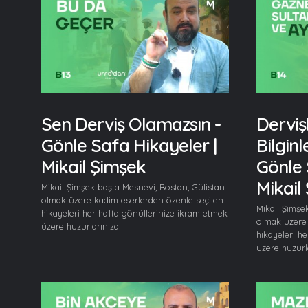
Sen Derviş Olamazsın -
Derviş
Gönle Safa Hikayeler |
Bilgin
Mikail Şimşek
Gönle 
Mikail
Mikail Şimşek başta Mesnevi, Bostan, Gülistan
olmak üzere kadim eserlerden özenle seçilen
Mikail Şimşe
hikayeleri her hafta gönüllerinize ikram etmek
olmak üzere 
üzere huzurlarınıza...
hikayeleri h
üzere huzurla