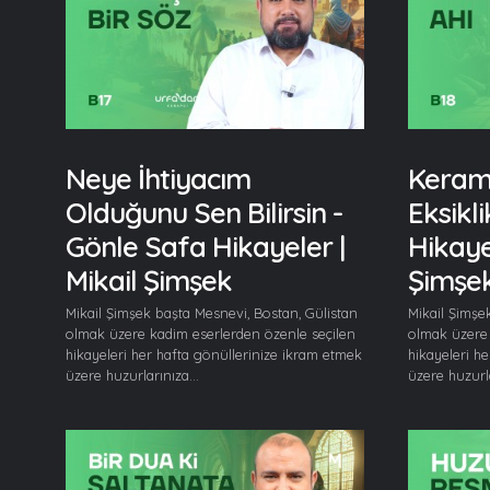
Neye İhtiyacım
Keram
Olduğunu Sen Bilirsin -
Eksikli
Gönle Safa Hikayeler |
Hikayel
Mikail Şimşek
Şimşe
Mikail Şimşek başta Mesnevi, Bostan, Gülistan
Mikail Şimşe
olmak üzere kadim eserlerden özenle seçilen
olmak üzere 
hikayeleri her hafta gönüllerinize ikram etmek
hikayeleri h
üzere huzurlarınıza...
üzere huzurla