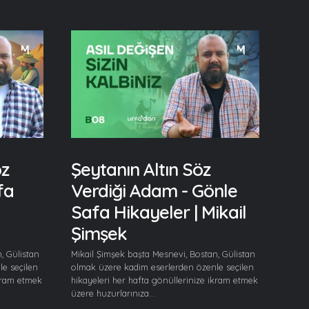
öz
Şeytanın Altın Söz
fa
Verdiği Adam - Gönle
Safa Hikayeler | Mikail
Şimşek
, Gülistan
Mikail Şimşek başta Mesnevi, Bostan, Gülistan
e seçilen
olmak üzere kadim eserlerden özenle seçilen
ikram etmek
hikayeleri her hafta gönüllerinize ikram etmek
üzere huzurlarınıza...