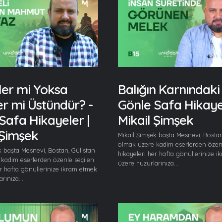
ler mi Yoksa
Balığın Karnındaki 
ler mi Üstündür? -
Gönle Safa Hikayel
Safa Hikayeler |
Mikail Şimşek
 Şimşek
Mikail Şimşek başta Mesnevi, Bostan
olmak üzere kadim eserlerden özenl
k başta Mesnevi, Bostan, Gülistan
hikayeleri her hafta gönüllerinize 
kadim eserlerden özenle seçilen
üzere huzurlarınıza...
er hafta gönüllerinize ikram etmek
rınıza...