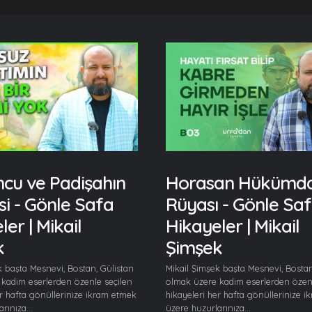
cu ve Padişahın
Horasan Hükümda
si - Gönle Safa
Rüyası - Gönle Sa
er | Mikail
Hikayeler | Mikail
k
Şimşek
k başta Mesnevi, Bostan, Gülistan
Mikail Şimşek başta Mesnevi, Bostan
kadim eserlerden özenle seçilen
olmak üzere kadim eserlerden özenl
er hafta gönüllerinize ikram etmek
hikayeleri her hafta gönüllerinize 
rınıza...
üzere huzurlarınıza...