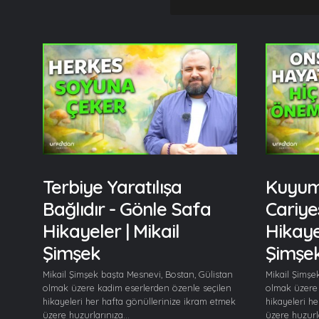
Terbiye Yaratılışa
Kuyum
Bağlıdır - Gönle Safa
Cariye
Hikayeler | Mikail
Hikayel
Şimşek
Şimşe
Mikail Şimşek başta Mesnevi, Bostan, Gülistan
Mikail Şimşe
olmak üzere kadim eserlerden özenle seçilen
olmak üzere 
hikayeleri her hafta gönüllerinize ikram etmek
hikayeleri h
üzere huzurlarınıza...
üzere huzurla