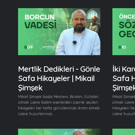
Mertlik Dedikleri - Gönle
İki Kar
Safa Hikayeler | Mikail
Safa H
Şimşek
Şimşe
Mikail Şimşek başta Mesnevi, Bostan, Gülistan
Mikail Şimşe
olmak üzere kadim eserlerden özenle seçilen
olmak üzere 
hikayeleri her hafta gönüllerinize ikram etmek
hikayeleri h
üzere huzurlarınıza...
üzere huzurla