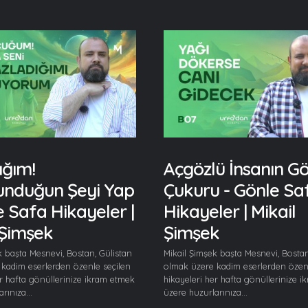
ığım!
Açgözlü İnsanın G
unduğun Şeyi Yap
Çukuru - Gönle Sa
e Safa Hikayeler |
Hikayeler | Mikail
 Şimşek
Şimşek
k başta Mesnevi, Bostan, Gülistan
Mikail Şimşek başta Mesnevi, Bostan
kadim eserlerden özenle seçilen
olmak üzere kadim eserlerden özenl
er hafta gönüllerinize ikram etmek
hikayeleri her hafta gönüllerinize 
rınıza...
üzere huzurlarınıza...