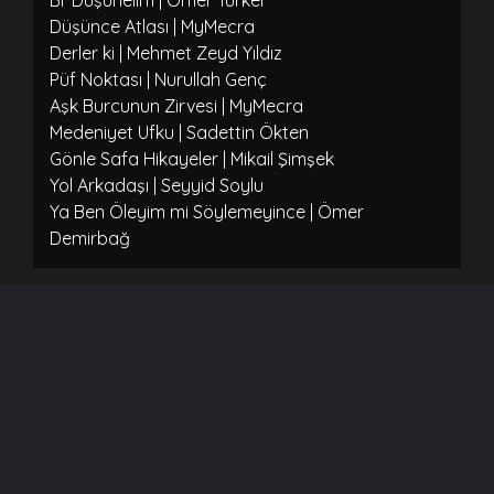
Bi' Düşünelim | Ömer Türker
Düşünce Atlası | MyMecra
Derler ki | Mehmet Zeyd Yıldız
Püf Noktası | Nurullah Genç
Aşk Burcunun Zirvesi | MyMecra
Medeniyet Ufku | Sadettin Ökten
Gönle Safa Hikayeler | Mikail Şimşek
Yol Arkadaşı | Seyyid Soylu
Ya Ben Öleyim mi Söylemeyince | Ömer
Demirbağ