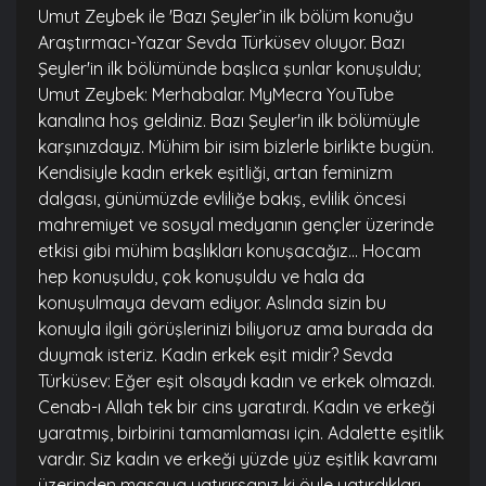
Umut Zeybek ile 'Bazı Şeyler’in ilk bölüm konuğu
Araştırmacı-Yazar Sevda Türküsev oluyor. Bazı
Şeyler'in ilk bölümünde başlıca şunlar konuşuldu;
Umut Zeybek: Merhabalar. MyMecra YouTube
kanalına hoş geldiniz. Bazı Şeyler'in ilk bölümüyle
karşınızdayız. Mühim bir isim bizlerle birlikte bugün.
Kendisiyle kadın erkek eşitliği, artan feminizm
dalgası, günümüzde evliliğe bakış, evlilik öncesi
mahremiyet ve sosyal medyanın gençler üzerinde
etkisi gibi mühim başlıkları konuşacağız... Hocam
hep konuşuldu, çok konuşuldu ve hala da
konuşulmaya devam ediyor. Aslında sizin bu
konuyla ilgili görüşlerinizi biliyoruz ama burada da
duymak isteriz. Kadın erkek eşit midir? Sevda
Türküsev: Eğer eşit olsaydı kadın ve erkek olmazdı.
Cenab-ı Allah tek bir cins yaratırdı. Kadın ve erkeği
yaratmış, birbirini tamamlaması için. Adalette eşitlik
vardır. Siz kadın ve erkeği yüzde yüz eşitlik kavramı
üzerinden masaya yatırırsanız ki öyle yatırdıkları