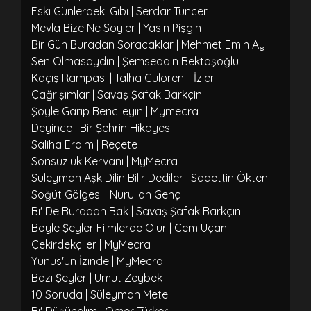
Eski Günlerdeki Gibi | Serdar Tuncer
Mevla Bize Ne Söyler | Yasin Pişgin
Bir Gün Buradan Soracaklar | Mehmet Emin Ay
Sen Olmasaydın | Şemseddin Bektaşoğlu
Kaçış Rampası | Talha Gülören
İzler
Çağrışımlar | Savaş Şafak Barkçin
Şöyle Garip Bencileyin | Mymecra
Deyince | Bir Şehrin Hikayesi
Saliha Erdim | Reçete
Sonsuzluk Kervanı | MyMecra
Süleyman Aşk Dilin Bilir Dediler | Sadettin Ökten
Söğüt Gölgesi | Nurullah Genç
Bi' De Buradan Bak | Savaş Şafak Barkçin
Böyle Şeyler Filmlerde Olur | Cem Uçan
Çekirdekçiler | MyMecra
Yunus'un İzinde | MyMecra
Bazı Şeyler | Umut Zeybek
10 Soruda | Süleyman Mete