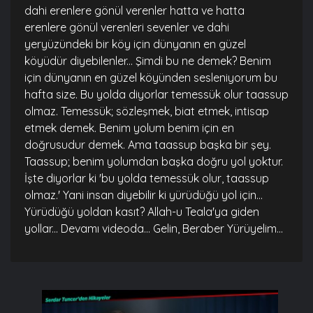
dahi erenlere gönül verenler hatta ve hatta
erenlere gönül verenleri sevenler ve dahi
yeryüzündeki bir köy için dünyanın en güzel
köyüdür diyebilenler... Şimdi bu ne demek? Benim
için dünyanın en güzel köyünden sesleniyorum bu
hafta size. Bu yolda diyorlar temessük olur taassup
olmaz. Temessük; sözleşmek, biat etmek, intisap
etmek demek. Benim yolum benim için en
doğrusudur demek. Ama taassup başka bir şey.
Taassup; benim yolumdan başka doğru yol yoktur.
İşte diyorlar ki 'bu yolda temessük olur, taassup
olmaz.' Yani insan diyebilir ki yürüdüğü yol için...
Yürüdüğü yoldan kasıt? Allah-u Teala'ya giden
yollar... Devamı videoda... Gelin, Beraber Yürüyelim...