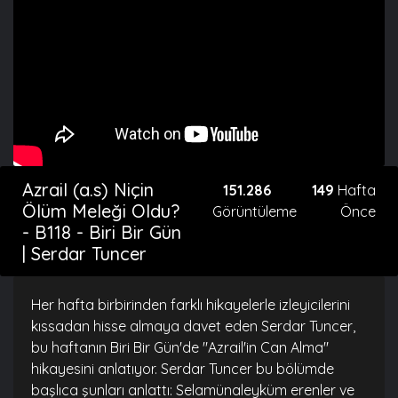
Azrail (a.s) Niçin
151.286
149
Hafta
Ölüm Meleği Oldu?
Görüntüleme
Önce
- B118 - Biri Bir Gün
| Serdar Tuncer
Her hafta birbirinden farklı hikayelerle izleyicilerini
kıssadan hisse almaya davet eden Serdar Tuncer,
bu haftanın Biri Bir Gün'de "Azrail'in Can Alma"
hikayesini anlatıyor. Serdar Tuncer bu bölümde
başlıca şunları anlattı: Selamünaleyküm erenler ve