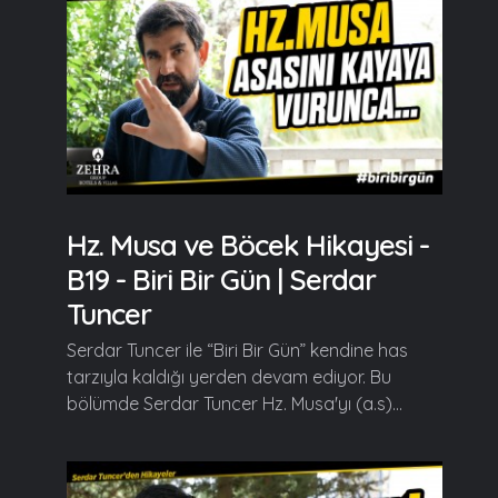
Hz. Musa ve Böcek Hikayesi -
B19 - Biri Bir Gün | Serdar
Tuncer
Serdar Tuncer ile “Biri Bir Gün” kendine has
tarzıyla kaldığı yerden devam ediyor. Bu
bölümde Serdar Tuncer Hz. Musa'yı (a.s)...