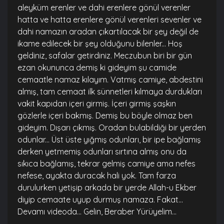
aleyküm erenler ve dahi erenlere gönül verenler
hatta ve hatta erenlere gönül verenleri sevenler ve
dahi namazın aradan çıkartılacak bir şey değil de
ikame edilecek bir şey olduğunu bilenler... Hoş
geldiniz, safalar getirdiniz. Meczubun biri bir gün
ezan okununca demiş ki gideyim şu camide
cemaatle namaz kılayım. Vatmış camiye, abdestini
almış, tam cemaat ilk sünnetleri kılmaya durdukları
vakit kapıdan içeri girmiş. İçeri girmiş şaşkın
gözlerle içeri bakmış. Demiş bu böyle olmaz ben
gideyim. Dışarı çıkmış. Oradan bulabildiği bir yerden
odunlar... Üst üste yığmış odunları, bir ipe bağlamış
derken yetmemiş odunları sırtına almış onu da
sıkıca bağlamış, tekrar gelmiş camiye ama nefes
nefese, ayakta duracak hali yok. Tam farza
durulurken yetişip arkada bir yerde Allah-u Ekber
diyip cemaate uyup durmuş namaza. Fakat...
Devamı videoda... Gelin, Beraber Yürüyelim...