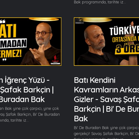
Bak programında, tarihte iz...
n İğrenç Yüzü -
Batı Kendini
Şafak Barkçin |
Kavramların Arka
 Buradan Bak
Gizler - Savaş Şaf
Barkçin | Bi' De B
an Bak yine çok çarpıcı, yine çok
vaş Şafak Barkçin, Bi' De Buradan
Bak
da, tarihte iz...
Bi' De Buradan Bak yine çok çarpıcı
gerçekçi! Savaş Şafak Barkçin, Bi' 