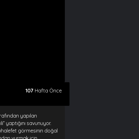
107
Hafta Önce
arafından yapılan
li” yaptığını savunuyor.
uhalefet görmesinin doğal
ından vurmak için