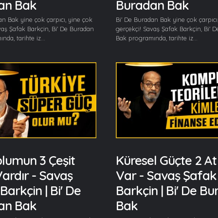
an Bak
Buradan Bak
an Bak yine çok çarpıcı, yine çok
Bi' De Buradan Bak yine çok çarpıcı
vaş Şafak Barkçin, Bi' De Buradan
gerçekçi! Savaş Şafak Barkçin, Bi' 
da, tarihte iz...
Bak programında, tarihte iz...
plumun 3 Çeşit
Küresel Güçte 2 At
ardır - Savaş
Var - Savaş Şafak
Barkçin | Bi' De
Barkçin | Bi' De B
an Bak
Bak