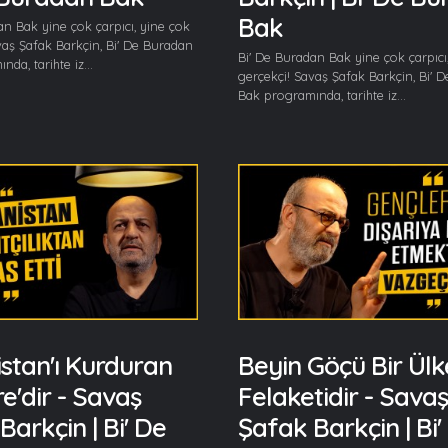
Bak
an Bak yine çok çarpıcı, yine çok
vaş Şafak Barkçin, Bi' De Buradan
Bi' De Buradan Bak yine çok çarpıcı
da, tarihte iz...
gerçekçi! Savaş Şafak Barkçin, Bi' 
Bak programında, tarihte iz...
stan'ı Kurduran
Beyin Göçü Bir Ülk
re'dir - Savaş
Felaketidir - Savaş
Barkçin | Bi' De
Şafak Barkçin | Bi'