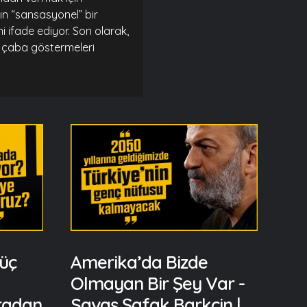
rın “sansasyonel” bir
i ifade ediyor. Son olarak,
in çaba göstermeleri
üç
Amerika’da Bizde
Olmayan Bir Şey Var -
uradan
Savaş Şafak Barkçin |