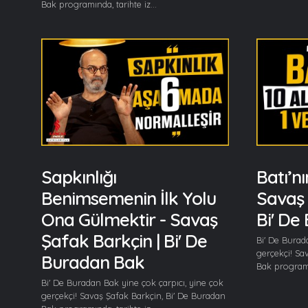
Bak programında, tarihte iz...
Sapkınlığı
Batı’nı
Benimsemenin İlk Yolu
Savaş 
Ona Gülmektir - Savaş
Bi' De
Şafak Barkçin | Bi' De
Bi' De Burad
gerçekçi! Sa
Buradan Bak
Bak programın
Bi' De Buradan Bak yine çok çarpıcı, yine çok
gerçekçi! Savaş Şafak Barkçin, Bi' De Buradan