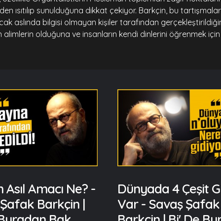
iden ısıtılıp sunulduğuna dikkat çekiyor. Barkçin, bu tartışmala
k aslında bilgisi olmayan kişiler tarafından gerçekleştirildiğin
n alimlerin olduğuna ve insanların kendi dinlerini öğrenmek iç
.
n Asıl Amacı Ne? -
Dünyada 4 Çeşit G
Şafak Barkçin |
Var - Savaş Şafak
 Buradan Bak
Barkçin | Bi' De B