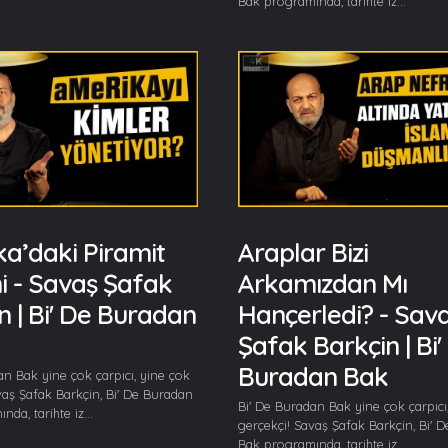
Bak programında, tarihte iz...
a’daki Piramit
Araplar Bizi
i - Savaş Şafak
Arkamızdan Mı
n | Bi' De Buradan
Hançerledi? - Sav
Şafak Barkçin | Bi'
Buradan Bak
an Bak yine çok çarpıcı, yine çok
vaş Şafak Barkçin, Bi' De Buradan
Bi' De Buradan Bak yine çok çarpıcı
da, tarihte iz...
gerçekçi! Savaş Şafak Barkçin, Bi' 
Bak programında, tarihte iz...