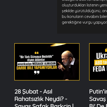
oluşturdukları listenin yen
şekilde yürütüldüğünü, anca
bu konuların cevabını bile
gerektiğine vurgu yapıyor
28 Şubat - Asıl
Putin’i
Rahatsızlık Neydi? -
Savaş 
Savaş Şafak Barkçin |
Bi' De