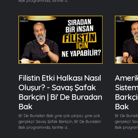
Bak programında, tarihte iz...
Filistin Etki Halkası Nasıl
Amerik
Oluşur? - Savaş Şafak
Sistem
Barkçin | Bi' De Buradan
Barkçi
Bak
Bak
Bi' De Buradan Bak yine çok çarpıcı, yine çok
Bi' De Burad
gerçekçi! Savaş Şafak Barkçin, Bi' De Buradan
gerçekçi! Sa
Bak programında, tarihte iz...
Bak programın