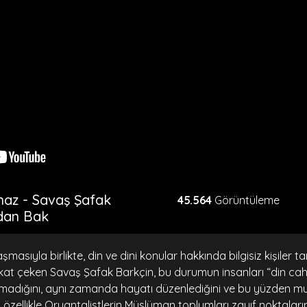
maz - Savaş Şafak
45.564
Görüntüleme
adan Bak
asıyla birlikte, din ve dini konular hakkında bilgisiz kişiler t
kkat çeken Savaş Şafak Barkçin, bu durumun insanları “din cahi
olmadığını, aynı zamanda hayatı düzenlediğini ve bu yüzden m
 özellikle Oryantalistlerin Müslüman toplumları zayıf noktalar