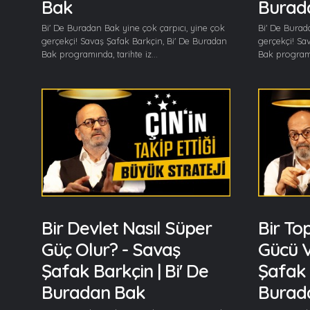
Bak
Burad
Bi' De Buradan Bak yine çok çarpıcı, yine çok
Bi' De Burad
gerçekçi! Savaş Şafak Barkçin, Bi' De Buradan
gerçekçi! Sa
Bak programında, tarihte iz...
Bak programın
Bir Devlet Nasıl Süper
Bir To
Güç Olur? - Savaş
Gücü V
Şafak Barkçin | Bi' De
Şafak 
Buradan Bak
Burad