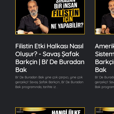
Filistin Etki Halkası Nasıl
Amerik
Oluşur? - Savaş Şafak
Sistem
Barkçin | Bi' De Buradan
Barkçi
Bak
Bak
Bi' De Buradan Bak yine çok çarpıcı, yine çok
Bi' De Burad
gerçekçi! Savaş Şafak Barkçin, Bi' De Buradan
gerçekçi! Sa
Bak programında, tarihte iz...
Bak programın