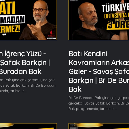
n İğrenç Yüzü -
Batı Kendini
Şafak Barkçin |
Kavramların Arka
 Buradan Bak
Gizler - Savaş Şaf
Barkçin | Bi' De B
an Bak yine çok çarpıcı, yine çok
vaş Şafak Barkçin, Bi' De Buradan
Bak
da, tarihte iz...
Bi' De Buradan Bak yine çok çarpıcı
gerçekçi! Savaş Şafak Barkçin, Bi' 
Bak programında, tarihte iz...