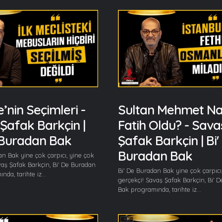
e’nin Seçimleri -
Sultan Mehmet Nas
Şafak Barkçin |
Fatih Oldu? - Sava
 Buradan Bak
Şafak Barkçin | Bi'
Buradan Bak
an Bak yine çok çarpıcı, yine çok
vaş Şafak Barkçin, Bi' De Buradan
Bi' De Buradan Bak yine çok çarpıcı
da, tarihte iz...
gerçekçi! Savaş Şafak Barkçin, Bi' 
Bak programında, tarihte iz...