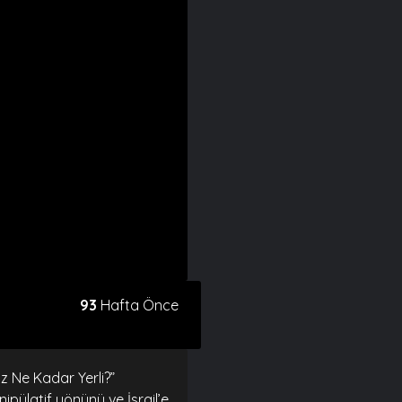
93
Hafta Önce
z Ne Kadar Yerli?”
ipülatif yönünü ve İsrail’e