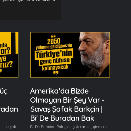
üç
Amerika’da Bizde
Olmayan Bir Şey Var -
uradan
Savaş Şafak Barkçin |
Bi' De Buradan Bak
, yine çok
Bi' De Buradan Bak yine çok çarpıcı, yine çok