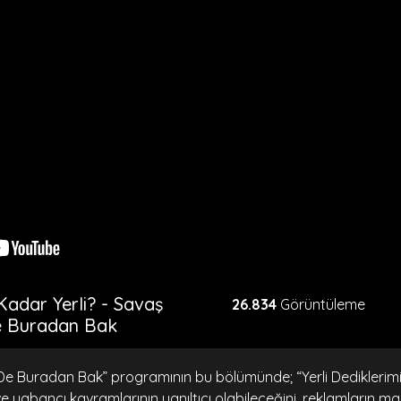
 Kadar Yerli? - Savaş
26.834
Görüntüleme
De Buradan Bak
 De Buradan Bak” programının bu bölümünde; “Yerli Dediklerimi
e yabancı kavramlarının yanıltıcı olabileceğini, reklamların man