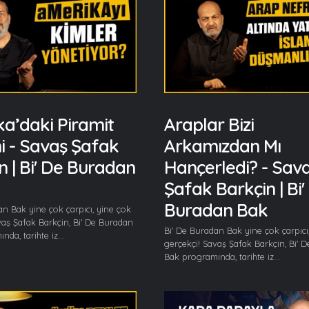
a’daki Piramit
Araplar Bizi
i - Savaş Şafak
Arkamızdan Mı
n | Bi' De Buradan
Hançerledi? - Sav
Şafak Barkçin | Bi'
Buradan Bak
an Bak yine çok çarpıcı, yine çok
vaş Şafak Barkçin, Bi' De Buradan
Bi' De Buradan Bak yine çok çarpıcı
da, tarihte iz...
gerçekçi! Savaş Şafak Barkçin, Bi' 
Bak programında, tarihte iz...