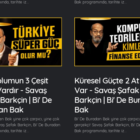
da, tarihte iz...
Bak programında, tarihte iz...
plumun 3 Çeşit
Küresel Güçte 2 At
ardır - Savaş
Var - Savaş Şafak
Barkçin | Bi' De
Barkçin | Bi' De B
an Bak
Bak
an Bak yine çok çarpıcı, yine çok
Bi' De Buradan Bak yine çok çarpıcı
vaş Şafak Barkçin, Bi' De Buradan
gerçekçi! Savaş Şafak Barkçin, Bi' 
da, tarihte iz...
Bak programında, tarihte iz...