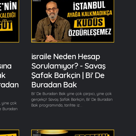
israile Neden Hesap
sına
Sorulamıyor? - Savaş
ak
Şafak Barkçin | Bi' De
uradan
Buradan Bak
Bi' De Buradan Bak yine çok çarpıcı, yine çok
gerçekçi! Savaş Şafak Barkçin, Bi' De Buradan
, yine çok
Bak programında, tarihte iz...
De Buradan