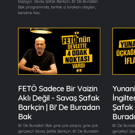
başlıyor. Savaş Şafak Barkçin, Bi' De Buradan
Bak programında, tarihte iz bırakan olayları,
kendine has...
FETÖ Sadece Bir Vaizin
Yunani
Aklı Değil - Savaş Şafak
İngilte
Barkçin | Bi' De Buradan
Şafak 
Bak
Burad
Bi' De Buradan Bak yine çok çarpıcı, yine çok
Bi' De Burad
gerçekçi! Savaş Şafak Barkçin, Bi' De Buradan
gerçekçi! Sa