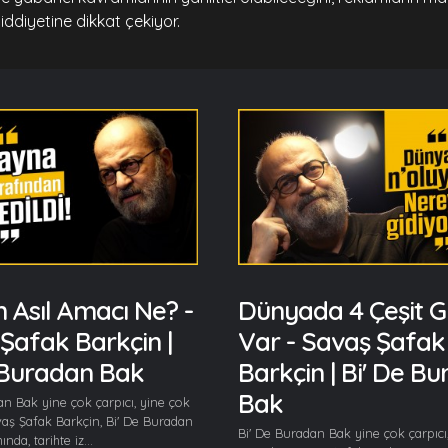
iddiyetine dikkat çekiyor.
n Asıl Amacı Ne? -
Dünyada 4 Çeşit G
Şafak Barkçin |
Var - Savaş Şafak
 Buradan Bak
Barkçin | Bi' De B
Bak
an Bak yine çok çarpıcı, yine çok
vaş Şafak Barkçin, Bi' De Buradan
Bi' De Buradan Bak yine çok çarpıcı
da, tarihte iz...