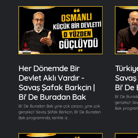
Her Dönemde Bir
Türkiy
Devlet Aklı Vardır -
Savaş 
Savaş Şafak Barkçin |
Bi' De
Bi' De Buradan Bak
Bi' De Burad
gerçekçi! Sa
Bi' De Buradan Bak yine çok çarpıcı, yine çok
Bak programın
gerçekçi! Savaş Şafak Barkçin, Bi' De Buradan
Bak programında, tarihte iz...