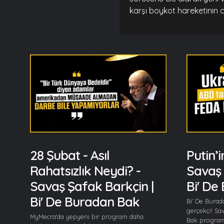
karşı boykot hareketinin c
28 Şubat - Asıl
Putin’i
Rahatsızlık Neydi? -
Savaş 
Savaş Şafak Barkçin |
Bi' De
Bi' De Buradan Bak
Bi' De Burad
gerçekçi! Sa
MyMecra'da yepyeni bir program daha
Bak programın