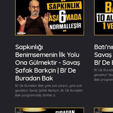
Sapkınlığı
Batı’nı
Benimsemenin İlk Yolu
Savaş 
Ona Gülmektir - Savaş
Bi' De
Şafak Barkçin | Bi' De
Bi' De Burad
gerçekçi! Sa
Buradan Bak
Bak programın
Bi' De Buradan Bak yine çok çarpıcı, yine çok
gerçekçi! Savaş Şafak Barkçin, Bi' De Buradan
Bak programında, tarihte iz...