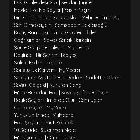
Eski Günlerdeki Gibi | Serdar Tuncer
Mevla Bize Ne Söyler | Yasin Pişgin
Bir Gün Buradan Soracaklar | Mehmet Emin Ay
Sen Olmasaydın | Şemseddin Bektaşoğlu
Kaçış Rampası | Talha Gülören
İzler
Çağrışımlar | Savaş Şafak Barkçin
Şöyle Garip Bencileyin | Mymecra
Deyince | Bir Şehrin Hikayesi
Saliha Erdim | Reçete
Sonsuzluk Kervanı | MyMecra
Süleyman Aşk Dilin Bilir Dediler | Sadettin Ökten
Söğüt Gölgesi | Nurullah Genç
Bi' De Buradan Bak | Savaş Şafak Barkçin
Böyle Şeyler Filmlerde Olur | Cem Uçan
Çekirdekçiler | MyMecra
Yunus'un İzinde | MyMecra
Bazı Şeyler | Umut Zeybek
10 Soruda | Süleyman Mete
Bi' Düşünelim | Ömer Türker