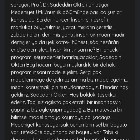
soruyor, Prof. Dr. Sadeddin Ökten anlatıyor.
Medeniyet Ufku'nun ilk bölümünde başlıca şunlar
konuşuldu: Serdar Tuncer: İnsan için eşref-i
mahlukat buyurulmuş, yaratılmışların şereflisi,
zübde-i alem denilmiş yahut insan bir muammadır
demişler ya da yek katre-i hûnest, sâd hezârân
endîşe demişler... İnsan kim, insan ne? Bir önceki
programı seyredenler hatırlayacaklar, Sadeddin
Ökten Bey hocam buyurmuşlardı ki bir dahaki
program insanı modelleyelim. Gerçi çok
modellenmeye de gelmez amma biz modelleyelim...
İnsanı konuşmak için huzurlarınızdayız. Efendim hoş
geldiniz. Sadeddin Ökten: Hoş bulduk, teşekkür
ederiz. Tabi siz açılışta çok etraflı bir insan tasviri
yaptınız, biz öyle yapmayacağız. Biz mütevazı bir
bilimsel model ortaya koymaya çalışacağız.
Medeniyet konuşuyorsak bunun bilimsel bir boyutu
var, tefekküre dayanana bir boyutu var. Tabii ki
duyguya hissiyata dayanan bir boyutu da var ama